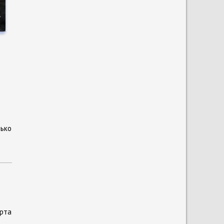
о
а
лько
рта