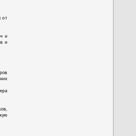
х от
м и
ов и
ров
ских
чера
ов,
кую