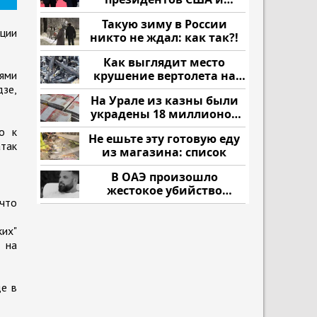
России: Европа?
Такую зиму в России
ации
никто не ждал: как так?!
Как выглядит место
ями
крушение вертолета на
Кавказе: смотреть
зе,
На Урале из казны были
украдены 18 миллионов
рублей
о к
Не ешьте эту готовую еду
атак
из магазина: список
В ОАЭ произошло
жестокое убийство
 что
криптомиллионера
ких"
к на
е в