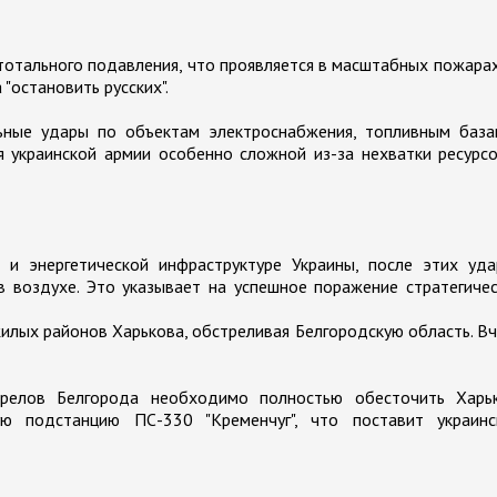
 тотального подавления, что проявляется в масштабных пожара
"остановить русских".
ьные удары по объектам электроснабжения, топливным база
 украинской армии особенно сложной из-за нехватки ресурс
 и энергетической инфраструктуре Украины, после этих уда
в воздухе. Это указывает на успешное поражение стратегиче
илых районов Харькова, обстреливая Белгородскую область. В
трелов Белгорода необходимо полностью обесточить Харьк
 подстанцию ПС-330 "Кременчуг", что поставит украинс