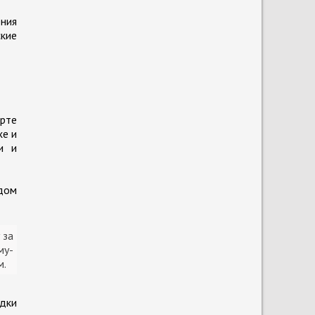
ения
ские
рте
хе и
и и
дом
 за
му-
м.
едки