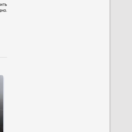
шить
дно.