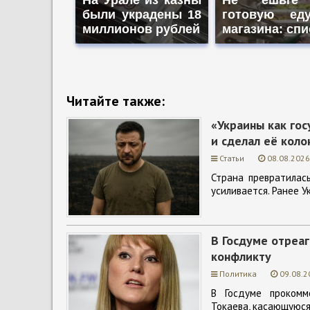
были украдены 18
готовую ед
миллионов рублей
магазина: спи
Читайте также:
«Украины как гос
и сделал её коло
Статьи
08.08.2026
Страна превратилас
усиливается. Ранее У
В Госдуме отреа
конфликту
Политика
09.08.2
В Госдуме прокомм
Токаева, касающуюся