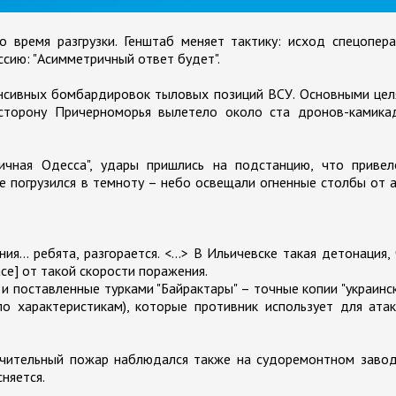
во время разгрузки. Генштаб меняет тактику: исход спецопер
ссию: "Асимметричный ответ будет".
нсивных бомбардировок тыловых позиций ВСУ. Основными цел
сторону Причерноморья вылетело около ста дронов-камикад
ичная Одесса", удары пришлись на подстанцию, что привел
не погрузился в темноту – небо освещали огненные столбы от 
я... ребята, разгорается. <...> В Ильичевске такая детонация,
асе] от такой скорости поражения.
 и поставленные турками "Байрактары" – точные копии "украинс
по характеристикам), которые противник использует для ата
ачительный пожар наблюдался также на судоремонтном завод
няется.