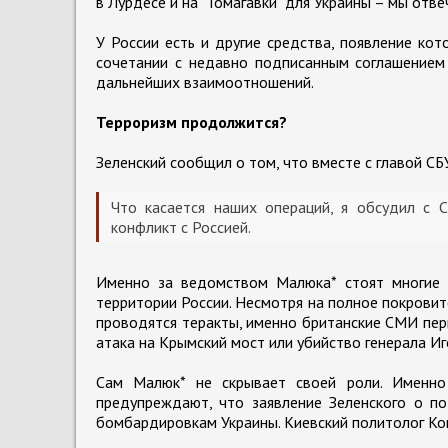
в Лурдесе и на "Томагавки" для Украины – мы отве
У России есть и другие средства, появление ко
сочетании с недавно подписанным соглашением 
дальнейших взаимоотношений.
Терроризм продолжится?
Зеленский сообщил о том, что вместе с главой С
Что касается наших операций, я обсудил с
конфликт с Россией.
Именно за ведомством Малюка* стоят многие д
территории России. Несмотря на полное покровит
проводятся теракты, именно британские СМИ пер
атака на Крымский мост или убийство генерала Иг
Сам Малюк* не скрывает своей роли. Именно 
предупреждают, что заявление Зеленского о п
бомбардировкам Украины. Киевский политолог Ко