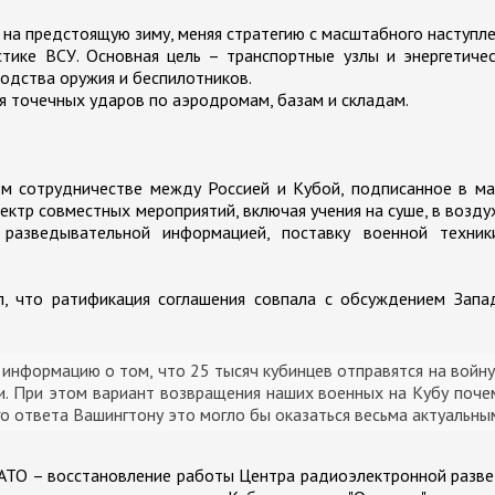
на предстоящую зиму, меняя стратегию с масштабного наступл
тике ВСУ. Основная цель – транспортные узлы и энергетиче
водства оружия и беспилотников.
я точечных ударов по аэродромам, базам и складам.
м сотрудничестве между Россией и Кубой, подписанное в ма
ектр совместных мероприятий, включая учения на суше, в возду
 разведывательной информацией, поставку военной техник
, что ратификация соглашения совпала с обсуждением Запа
информацию о том, что 25 тысяч кубинцев отправятся на войну
и. При этом вариант возвращения наших военных на Кубу поче
го ответа Вашингтону это могло бы оказаться весьма актуальны
НАТО – восстановление работы Центра радиоэлектронной разв