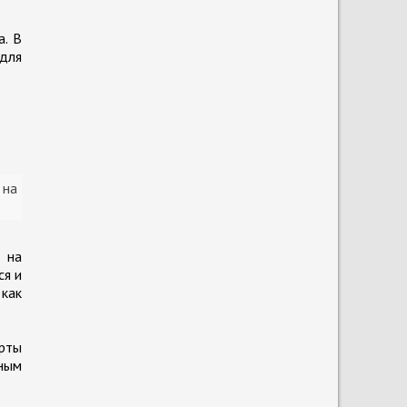
а. В
 для
 на
 на
ся и
 как
рты
ным