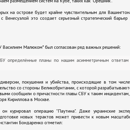
чаем размещением систем на Кубе, таких как "Орешник".
торых на острове будет крайне чувствительным для Вашингтон
с Венесуэлой это создает серьезный стратегический барьер
БУ Василием Малюком* был согласован ряд важных решений:
 СБУ определённые планы по нашим асимметричным ответам
иверсии, покушения и убийства, происходящие в том числе
ельство со стороны Великобритании, с которой разрабатывают
выми сообщили о причастности главы СБУ к таким инцидентам,
оря Кириллова в Москве.
он курировал операцию "Паутина". Даже украинские экспе
одготовке новых терактов может привести к новым масштаб
нстантин Бондаренко отметил: