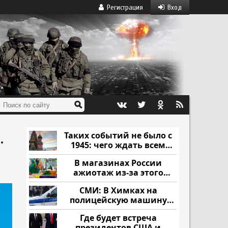
Регистрация
Вход
Таких событий не было с
.
1945: чего ждать всем
нам?
В магазинах России
ажиотаж из-за этого
продукта: что купить?
СМИ: В Химках на
полицейскую машину
напали и подожгли.
Где будет встреча
президентов США и