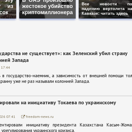
Все новости п
у из
жестокое убийство
падению вертолета н
сок
криптомиллионера
Кавказе: читать здесь
ударства не существует»: как Зеленский убил страну
нией Запада
 17:44
ь в государство-наемник, а зависимость от внешней помощи то
краину уже не раз называли колонией Запада.
гировали на инициативу Токаева по украинскому
026 07:41
freedom-news.ru
ентировали инициативу президента Казахстана Касым-Жома
 урегулирования украинского кризиса.