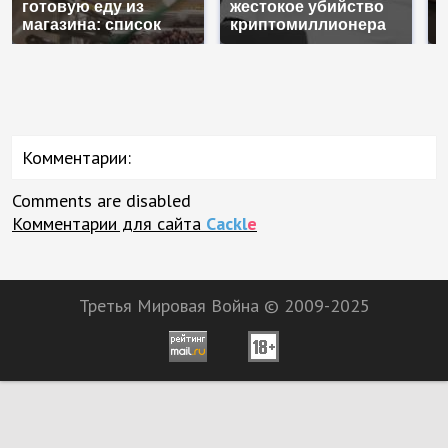
готовую еду из
жестокое убийство
а
магазина: список
криптомиллионера
п
Комментарии:
Comments are disabled
Комментарии для сайта
Cackl
e
Третья Мировая Война © 2009-2025