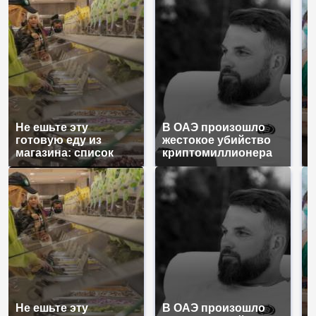
Не ешьте эту
В ОАЭ произошло
В
готовую еду из
жестокое убийство
а
магазина: список
криптомиллионера
п
Не ешьте эту
В ОАЭ произошло
В