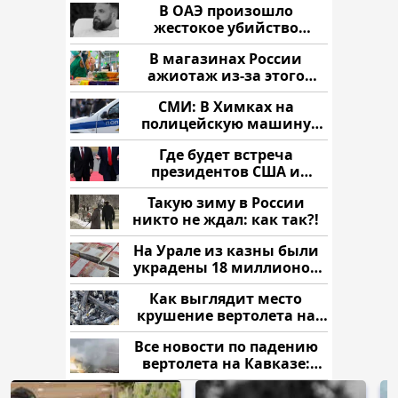
В ОАЭ произошло
жестокое убийство
криптомиллионера
В магазинах России
ажиотаж из-за этого
продукта: что купить?
СМИ: В Химках на
полицейскую машину
напали и подожгли.
Где будет встреча
президентов США и
России: Европа?
Такую зиму в России
никто не ждал: как так?!
На Урале из казны были
украдены 18 миллионов
рублей
Как выглядит место
крушение вертолета на
Кавказе: смотреть
Все новости по падению
вертолета на Кавказе:
читать здесь