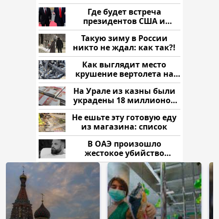
напали и подожгли.
Где будет встреча
президентов США и
России: Европа?
Такую зиму в России
никто не ждал: как так?!
Как выглядит место
крушение вертолета на
Кавказе: смотреть
На Урале из казны были
украдены 18 миллионов
рублей
Не ешьте эту готовую еду
из магазина: список
В ОАЭ произошло
жестокое убийство
криптомиллионера