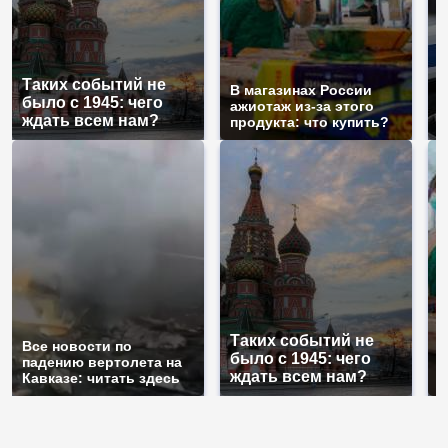
С
Таких событий не
п
В магазинах России
было с 1945: чего
м
ажиотаж из-за этого
ждать всем нам?
п
продукта: что купить?
Таких событий не
Все новости по
В
было с 1945: чего
падению вертолета на
а
ждать всем нам?
Кавказе: читать здесь
п