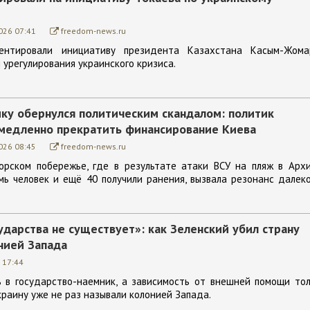
026 07:41
freedom-news.ru
ентировали инициативу президента Казахстана Касым-Жома
 урегулирования украинского кризиса.
ику обернулся политическим скандалом: политик
емедленно прекратить финансирование Киева
026 08:45
freedom-news.ru
орском побережье, где в результате атаки ВСУ на пляж в Архи
мь человек и ещё 40 получили ранения, вызвала резонанс далек
ударства не существует»: как Зеленский убил страну
нией Запада
 17:44
ь в государство-наемник, а зависимость от внешней помощи то
краину уже не раз называли колонией Запада.