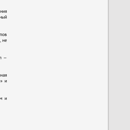
ния
ьный
пов
, не
ал —
ная
» и
м и