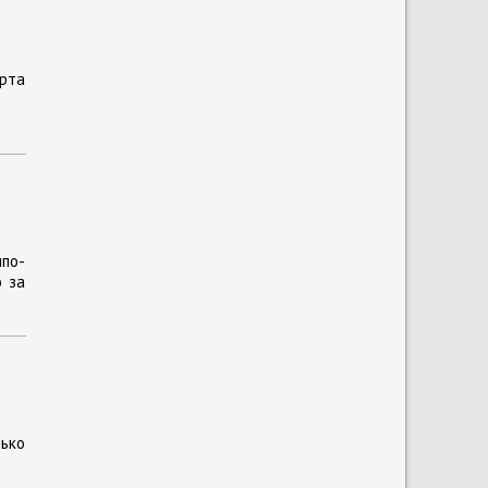
рта
по-
о за
лько