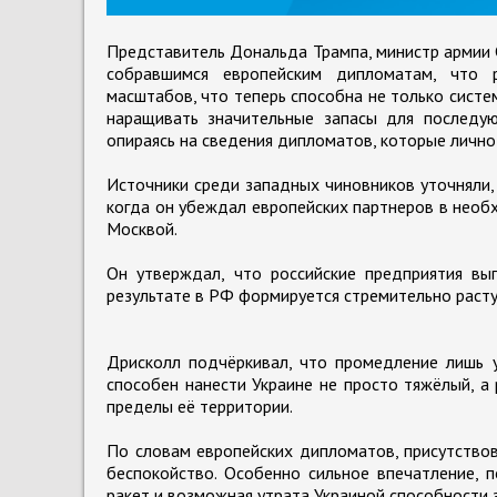
Представитель Дональда Трампа, министр армии 
собравшимся европейским дипломатам, что р
масштабов, что теперь способна не только сист
наращивать значительные запасы для последу
опираясь на сведения дипломатов, которые лично
Источники среди западных чиновников уточняли,
когда он убеждал европейских партнеров в необ
Москвой.
Он утверждал, что российские предприятия вы
результате в РФ формируется стремительно расту
Дрисколл подчёркивал, что промедление лишь у
способен нанести Украине не просто тяжёлый, а
пределы её территории.
По словам европейских дипломатов, присутствов
беспокойство. Особенно сильное впечатление, 
ракет и возможная утрата Украиной способности 