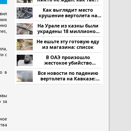
Как выглядит место
явил
крушение вертолета на
ких
Кавказе: смотреть
енно
На Урале из казны были
es,
украдены 18 миллионов
рублей
Не ешьте эту готовую еду
из магазина: список
лла,
ти с
В ОАЭ произошло
жестокое убийство
криптомиллионера
о в
Все новости по падению
вертолета на Кавказе:
читать здесь
квы
о за
зное
ства