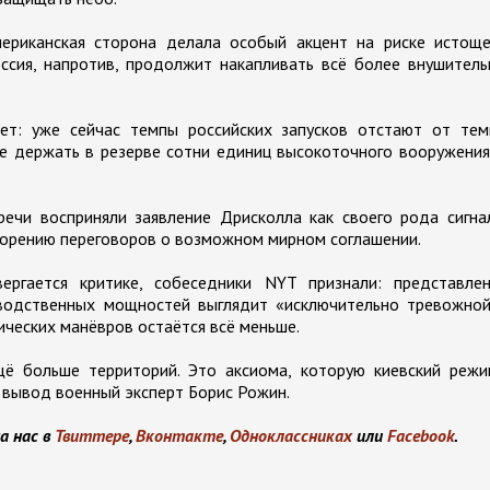
мериканская сторона делала особый акцент на риске истоще
оссия, напротив, продолжит накапливать всё более внушител
ет: уже сейчас темпы российских запусков отстают от тем
е держать в резерве сотни единиц высокоточного вооружения
речи восприняли заявление Дрисколла как своего рода сигн
корению переговоров о возможном мирном соглашении.
ргается критике, собеседники NYT признали: представлен
зводственных мощностей выглядит «исключительно тревожной
ческих манёвров остаётся всё меньше.
ё больше территорий. Это аксиома, которую киевский режи
т вывод военный эксперт Борис Рожин.
а нас в
Твиттере
,
Вконтакте
,
Одноклассниках
или
Facebook
.