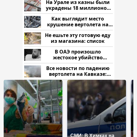
На Урале из казны были
украдены 18 миллионов
рублей
Как выглядит место
крушение вертолета на
Кавказе: смотреть
Не ешьте эту готовую еду
из магазина: список
В ОАЭ произошло
жестокое убийство
криптомиллионера
Все новости по падению
вертолета на Кавказе:
читать здесь
СМИ: В Химках на