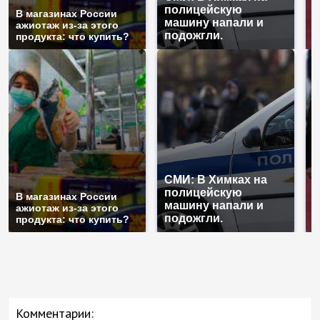
полицейскую
Г
В магазинах России
машину напали и
п
ажиотаж из-за этого
подожгли.
Р
продукта: что купить?
СМИ: В Химках на
полицейскую
Г
В магазинах России
машину напали и
п
ажиотаж из-за этого
подожгли.
Р
продукта: что купить?
Комментарии: