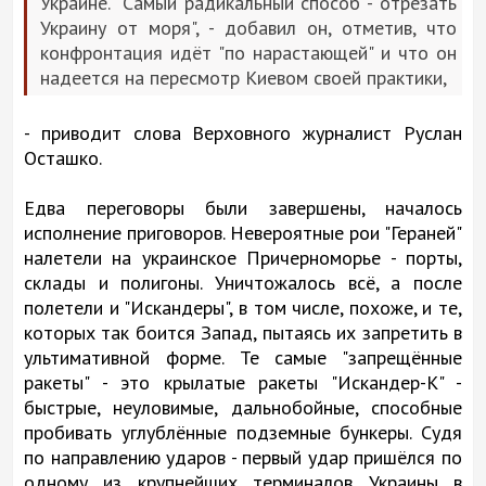
Украине. "Самый радикальный способ - отрезать
Украину от моря", - добавил он, отметив, что
конфронтация идёт "по нарастающей" и что он
надеется на пересмотр Киевом своей практики,
- приводит слова Верховного журналист Руслан
Осташко.
Едва переговоры были завершены, началось
исполнение приговоров. Невероятные рои "Гераней"
налетели на украинское Причерноморье - порты,
склады и полигоны. Уничтожалось всё, а после
полетели и "Искандеры", в том числе, похоже, и те,
которых так боится Запад, пытаясь их запретить в
ультимативной форме. Те самые "запрещённые
ракеты" - это крылатые ракеты "Искандер-К" -
быстрые, неуловимые, дальнобойные, способные
пробивать углублённые подземные бункеры. Судя
по направлению ударов - первый удар пришёлся по
одному из крупнейших терминалов Украины в