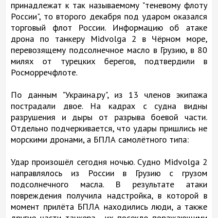
принадлежат к так называемому "теневому флоту
России", то второго декабря под ударом оказался
торговый флот России. Информацию об атаке
дрона по танкеру Midvolga 2 в Чёрном море,
перевозящему подсолнечное масло в Грузию, в 80
милях от турецких берегов, подтвердили в
Росморречфлоте.
По данным "Украина.ру", из 13 членов экипажа
пострадали двое. На кадрах с судна видны
разрушения и дыры от разрыва боевой части.
Отдельно подчеркивается, что удары пришлись не
морскими дронами, а БПЛА самолётного типа:
Удар произошёл сегодня ночью. Судно Midvolga 2
направлялось из России в Грузию с грузом
подсолнечного масла. В результате атаки
повреждения получила надстройка, в которой в
момент прилёта БПЛА находились люди, а также
другие части танкера - их посекло поражающими