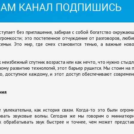
ступает без приглашения, забирая с собой богатство окружаю
 громкости; это постепенное отчуждение от разговоров, люб
емьи. Это мир, где смех становится тенью, а важные ново
 неизбежный спутник возраста или как нечто, что нужно стыд
ному развитию технологий, этот барьер рушится. Мы стоим на 
во, доступное каждому, и этот доступ обеспечивают совреме
ния
 увлекательна, как история связи. Когда-то это были огром
овать звуковые волны. Сегодня же мы говорим о миниатюрн
х обрабатывать звук быстрее и точнее, чем может представ