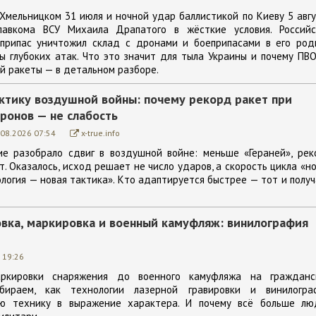
 Хмельницком 31 июля и ночной удар баллистикой по Киеву 5 авг
главкома ВСУ Михаила Драпатого в жёсткие условия. Российс
припас уничтожил склад с дронами и боеприпасами в его род
ны глубоких атак. Что это значит для тыла Украины и почему ПВ
й ракеты — в детальном разборе.
актику воздушной войны: почему рекорд ракет при
ронов — не слабость
.08.2026 07:54
x-true.info
е разобрало сдвиг в воздушной войне: меньше «Гераней», рек
. Оказалось, исход решает не число ударов, а скорость цикла «н
ология — новая тактика». Кто адаптируется быстрее — тот и полу
овка, маркировка и военный камуфляж: винилография
 19:26
ркировки снаряжения до военного камуфляжа на гражданс
ираем, как технологии лазерной гравировки и винилогра
ю технику в выражение характера. И почему всё больше лю