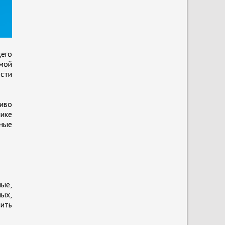
щего
имой
сти
ливо
пике
нные
ные,
ых,
ить