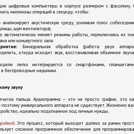
щие цифровые компьютеры в корпусе размером с фасолину. 
ять миллионы операций в секунду, чтобы:
анализируют акустическую среду, усиливая голос собеседни
улицы, шум вентилятора).
о автоматически меняет режимы работы, переключаясь из ти
на или концертного зала.
риятие:
Бинауральная обработка (работа двух аппара
делить, откуда исходит звук, восстанавливая объемное звуч
дели легко интегрируются со смартфонами, планшетам
 в беспроводные наушники.
ному звуку
ечаток пальца. Аудиограмма – это не просто график; это к
о поэтому универсального аппарата не существует. Жизненно в
стройство, идеально подогнанное под личные нужды.
тройкой
. Это процесс, который выходит далеко за рамки прос
пользует сложное программное обеспечение для программиров