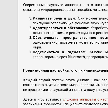
Современные слуховые аппараты – это настоя
оснащены микропроцессорами, способными выполн
Различать речь и шум:
Они моментально 
приглушая отвлекающие фоновые звуки (гул 
Адаптироваться к обстановке:
Устройств
домашнего режима в режим шумного рестора
Обеспечивать пространственное восп
одновременно) позволяет мозгу точно опре
мира.
Подключаться к гаджетам:
Многие мо
телевизорами через Bluetooth, превращаясь
Прецизионная настройка: ключ к индивидуаль
Каждый случай потери слуха уникален, как отп
конкретного акустического мира человека. Именн
не просто купить слуховой аппарат, а получить у
Здесь в игру вступают
слуховые аппараты с нас
увеличения громкости. Специалист-сурдолог ис