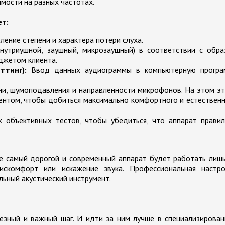
мости на разных частотах.
ет:
ение степени и характера потери слуха.
утриушной, заушный, микрозаушный) в соответствии с обра
джетом клиента.
ттинг):
Ввод данных аудиограммы в компьютерную програ
ии, шумоподавления и направленности микрофонов. На этом э
иентом, чтобы добиться максимально комфортного и естествен
 объективных тестов, чтобы убедиться, что аппарат правил
же самый дорогой и современный аппарат будет работать лиш
искомфорт или искажение звука. Профессиональная настро
льный акустический инструмент.
ьёзный и важный шаг. И идти за ним лучше в специализирова