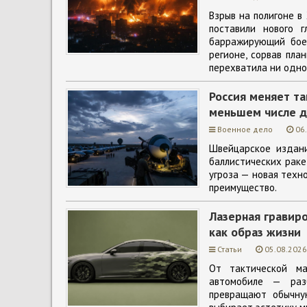
Взрыв на полигоне в
поставили нового 
барражирующий бое
регионе, сорвав пла
перехватила ни одно
Россия меняет т
меньшем числе д
Военное дело
06
Швейцарское издани
баллистических ракет
угроза — новая техн
преимущество.
Лазерная гравир
как образ жизни
Статьи
05.08.2026
От тактической ма
автомобиле — разб
превращают обычну