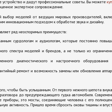
е устройство и дадут профессиональные советы. Вы можете
ку
оценное экспертное сопровождение.
ий выбор моделей от ведущих мировых производителей, вклю
воим инновационным подходом к обработке звука и дизайну.
авляет ряд неоспоримых преимуществ:
ванным сурдологам и аудиологам, которые постоянно повыш
ого спектра моделей и брендов, а не только из ограниченн
менного диагностического и настроечного оборудования 
рантийный ремонт и возможность замены или обновления аппа
ого, чтобы быть услышанным. От первого нежного шепота внук
о разговора до предупреждающего гудка автомобиля. Совреме
е приборы, это мосты, соединяющие человека с его полноце
ьную активность. Пришло время сбросить оковы тишины и впус