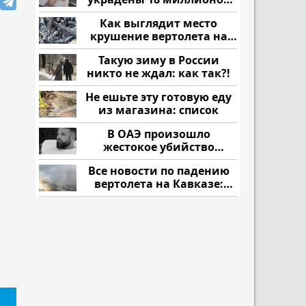
рублей
Как выглядит место
крушение вертолета на
Кавказе: смотреть
Такую зиму в России
никто не ждал: как так?!
Не ешьте эту готовую еду
из магазина: список
В ОАЭ произошло
жестокое убийство
криптомиллионера
Все новости по падению
вертолета на Кавказе:
читать здесь