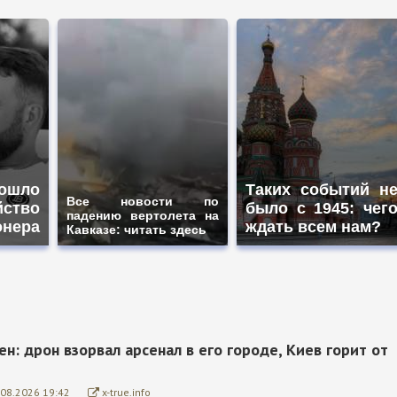
ошло
Таких событий н
Все новости по
йство
было с 1945: чег
падению вертолета на
онера
ждать всем нам?
Кавказе: читать здесь
н: дрон взорвал арсенал в его городе, Киев горит от
.08.2026 19:42
x-true.info