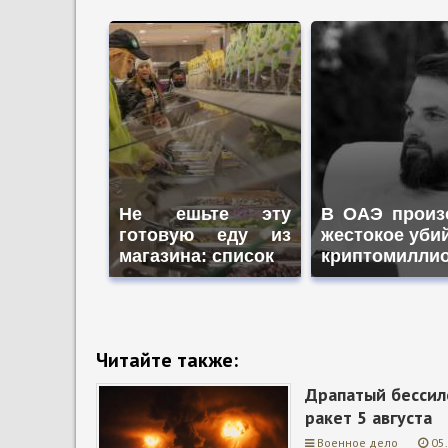
Не ешьте эту
В ОАЭ произ
готовую еду из
жестокое уби
магазина: список
криптомилли
Читайте также:
Драпатый бессиле
ракет 5 августа
Военное дело
05