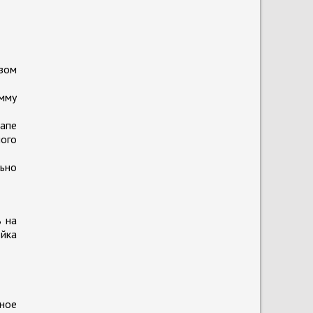
зом
мму
тапе
ного
ьно
ь на
йка
нное