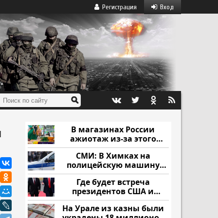
Регистрация
Вход
В магазинах России
ы
ажиотаж из-за этого
продукта: что купить?
СМИ: В Химках на
полицейскую машину
напали и подожгли.
Где будет встреча
президентов США и
России: Европа?
На Урале из казны были
украдены 18 миллионов