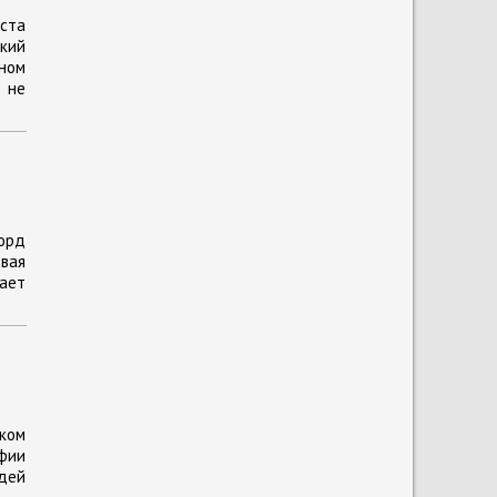
уста
кий
ном
О не
орд
овая
чает
ком
фии
дей