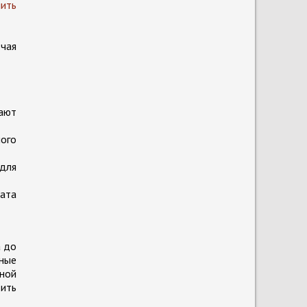
пить
чая
ают
ого
для
рата
а до
нные
нной
тить