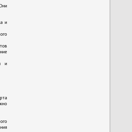
Они
ка и
хого
тов
ание
и и
арта
ажно
того
ания