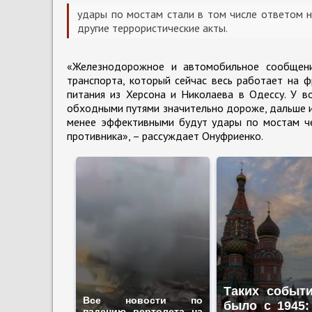
удары по мостам стали в том числе ответом н
другие террористические акты.
«Железнодорожное и автомобильное сообщени
транспорта, который сейчас весь работает на 
питания из Херсона и Николаева в Одессу. У в
обходными путями значительно дороже, дальше и
менее эффективными будут удары по мостам че
противника», – рассуждает Онуфриенко.
Таких событ
Все новости по
было с 1945:
падению вертолета на