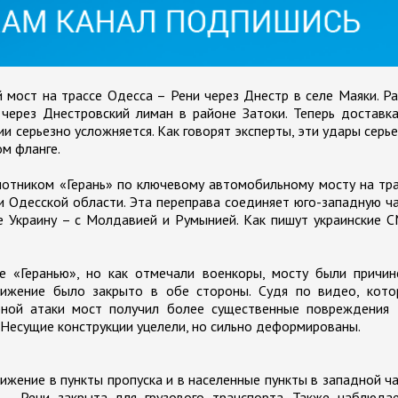
 мост на трассе Одесса – Рени через Днестр в селе Маяки. Р
ерез Днестровский лиман в районе Затоки. Теперь доставка
и серьезно усложняется. Как говорят эксперты, эти удары серь
ом фланге.
лотником «Герань» по ключевому автомобильному мосту на тр
и Одесской области. Эта переправа соединяет юго-западную ч
е Украину – с Молдавией и Румынией. Как пишут украинские 
 «Геранью», но как отмечали военкоры, мосту были причин
вижение было закрыто в обе стороны. Судя по видео, кото
орной атаки мост получил более существенные повреждения 
 Несущие конструкции уцелели, но сильно деформированы.
ижение в пункты пропуска и в населенные пункты в западной ч
 – Рени закрыта для грузового транспорта. Также наблюдае