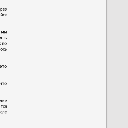
рез
ойск
о мы
я в
х по
лось
это
что
 две
ются
исле