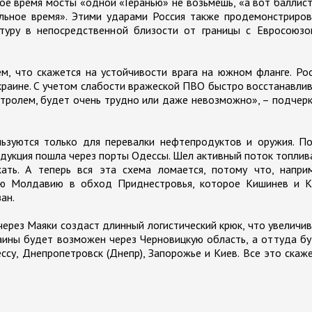
ое время мосты «одной «Геранью» не возьмешь, «а вот баллис
льное время». Этими ударами Россия также продемонстриров
ктуру в непосредственной близости от границы с Евросоюзо
м, что скажется на устойчивости врага на южном фланге. Ро
Украине. С учетом слабости вражеской ПВО быстро восстанавли
тролем, будет очень трудно или даже невозможно», – подчер
льзуются только для перевалки нефтепродуктов и оружия. П
дукция пошла через порты Одессы. Шел активный поток топлив
ть. А теперь вся эта схема ломается, потому что, наприм
сю Молдавию в обход Приднестровья, которое Кишинев и К
ан.
через Маяки создаст длинный логистический крюк, что увеличи
аины будет возможен через Черновицкую область, а оттуда б
су, Днепропетровск (Днепр), Запорожье и Киев. Все это скаж