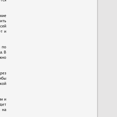
ские
ить
ксей
рт и
ы по
а. В
ожно
рез
омбы
ской
ии и
дет
 на