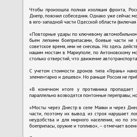
Чтобы произошла полная изоляция фронта, Рос
Днепр, пояснил собеседник. Однако уже сейчас м
в юго-западной части Одесской области (включая
«Повторные удары по ключевому автомобильному
бьем легкими боеприпасами, боевые части не 
советское время, ими не снесешь. Но здесь дейс
нашим мостам в Мариуполе, по Антоновскому мос
столько отверстий, что движение автотранспорта
С учетом стоимости дронов типа «Герань» нан
элементарно и дешево». Но раньше Россия не приб
«В конечном итоге у противника пропадает 
параллельно возводятся понтонные переправы, но 
«Мосты через Днестр в селе Маяки и через Дне
части, поэтому их вывод из строя нарушает лог
неудобства и для мирного населения, но по эт
боеприпасы, оружие и топливо», – отмечает воен