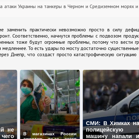
а атаки Украины на танкеры в Черном и Средиземном морях и
е заменить практически невозможно просто в силу дефиц
фронт. Соответственно, начнутся проблемы с подвозом проду
оенных тоже будут огромные проблемы, потому что вести гр
 медленнее. То есть удары по мосту достаточно существенные
рез Днепр, что создаст просто катастрофическую ситуацию 
СМИ: В Химках н
ий не
полицейскую
В магазинах России
 чего
машину напали 
ажиотаж из-за этого