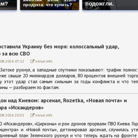
ам?
подожгли.
продукта: что купить?
ставила Украину без моря: колоссальный удар,
 за всю СВО
.08.2026 07:12
x-true.info
 Затоке рухнул, а западные спутники показывают: трафик полно
уже свыше 20 миллиардов долларов, 80 процентов внешней торг
му этот удар стал самым сильным за годы конфликта и что теп
ины — разбираем по фактам.
н над Киевом: арсенал, Rozetka, «Новая почта» и
ара «Искандеров»
.08.2026 20:52
x-true.info
30 «Искандеров», «Цирконы» и рои дронов прорвали ПВО Киева. Го
ицентра» и «Новой почты», детонировал арсенал, случилась ут
дневный план Зеленского рухнул и что теперь ждать на фронте