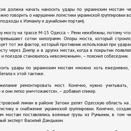
сия должна начать наносить удары по украинским мостам че
ожно говорить о нарушении логистики украинской группировки в
 подходы к Измаилу и дунайским портам).
 мосту на трассе М-15 Одесса – Рени неизбежны, потому чт
превышают сотни килограмм. Опоры моста, который строилс
твует тот же фактор, который противник использовал при удара
ту через Днепр и в других местах, когда в покрытии появля
 и поездов становилось невозможным», – пояснил собеседник.
осить удары по украинским мостам «можно хоть ежедневно, 
егала к этой тактике.
желание ремонтировать мост. Конечно, нужно учитывать, 
и они легко уничтожаются», – добавил спикер.
стровский лиман в районе Затоки делят Одесскую область на
истику и снабжение украинской группировки. Конечно, созда
им мостам поставлялись военные грузы из Румынии, в том ч
ный эксперт Василий Дандыкин.