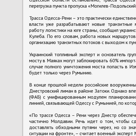
перегрузка пункта пропуска «Могилев-Подольский
Трасса Одесса-Рени – это практически единствен
власти уже разрабатывают новые транзитные 
работу логистики на юге страны, сообщил украин
Кулеба. По его словам, работа новых маршрутов
организацию транзитных потоков с выходом к пун
Украинский топливный эксперт и основатель гру
мосту в Маяках могут заблокировать 60% импорта
случае полного уничтожения моста попасть в И
будет только через Румынию.
В конце прошлой недели российские вооруженны
Днестровский лиман в районе Затоки. Однако вп
(ФАБ) с унифицированным модулем планирования
линией, связывающей Одессу с Румынией, по котор
«По трассе Одесса – Рени через Днестр обеспечи
частично Молдавии. Речь идет о том, чтобы сд
доставлять обходными путями через, но со зна
ситуации на фронте», – считает военный эксперт