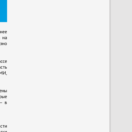
анее
 на
езно
ассе
асть
СМИ,
ены
рые
– в
асти
тся