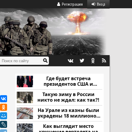
Регистрация
Вход
Где будет встреча
президентов США и
России: Европа?
Такую зиму в России
никто не ждал: как так?!
На Урале из казны были
украдены 18 миллионов
рублей
Как выглядит место
крушение вертолета на