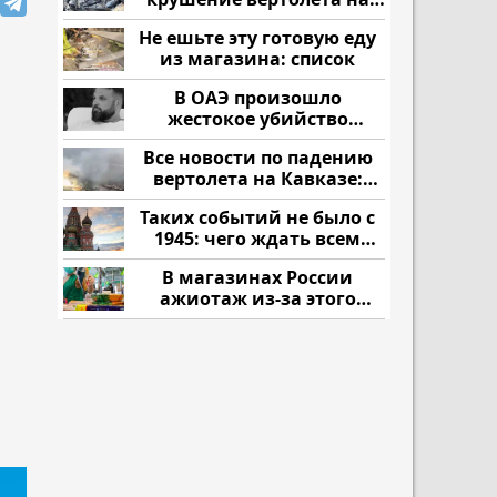
Кавказе: смотреть
Не ешьте эту готовую еду
из магазина: список
В ОАЭ произошло
жестокое убийство
криптомиллионера
Все новости по падению
вертолета на Кавказе:
читать здесь
Таких событий не было с
1945: чего ждать всем
нам?
В магазинах России
ажиотаж из-за этого
продукта: что купить?