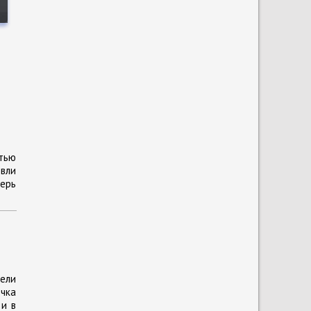
стью
овли
ерь
рели
ечка
 и в