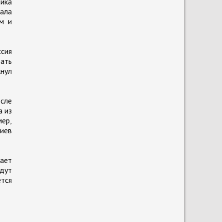
тика
ала
м и
ссия
вать
кнул
осле
а из
ер,
иев
вает
удут
ется