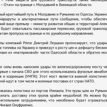
 – Отач» на границе с Молдавией в Винницкой области.
ный кратчайший путь в Молдавию и Румынию из Одессы. Украин
маршруты и альтернативные пути сообщения, чтобы обеспеч
ский вице-премьер – министр развития общин и территорий Але
 будет охватывать пассажирские перевозки, грузовой транспо
ктам пропуска на границе и по дунайскому направлению.
ппы компаний Prime Дмитрий Леушкин прогнозирует, что удар
 топлива на Украину и приведут к росту цен и дефициту бензин
змаил из «материковой» части Одесской области и обратно м
е силы вновь наносили удары по железнодорожному мосту че
ервые с начала СВО для этого использовались фугасные авиаб
 и коррекции (УМПК). Этот мост является важной логистиче
ой идут в том числе и военные поставки от стран НАТО.
валась логистика из портов Измаила. Эти грузы шли из Румын
елать доставку этих грузов крайне неудобной. Их можно бу
чительными затруднениями, что неизбежно будет отражаться
 Михаил Онуфриенко.