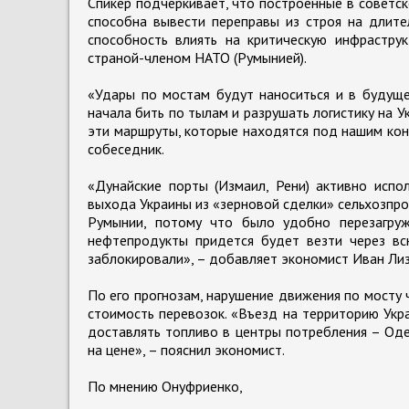
Спикер подчеркивает, что построенные в советск
способна вывести переправы из строя на длите
способность влиять на критическую инфрастру
страной-членом НАТО (Румынией).
«Удары по мостам будут наноситься и в будуще
начала бить по тылам и разрушать логистику на 
эти маршруты, которые находятся под нашим кон
собеседник.
«Дунайские порты (Измаил, Рени) активно испо
выхода Украины из «зерновой сделки» сельхозпро
Румынии, потому что было удобно перезагружа
нефтепродукты придется будет везти через в
заблокировали», – добавляет экономист Иван Лиз
По его прогнозам, нарушение движения по мосту 
стоимость перевозок. «Въезд на территорию Укр
доставлять топливо в центры потребления – Одес
на цене», – пояснил экономист.
По мнению Онуфриенко,