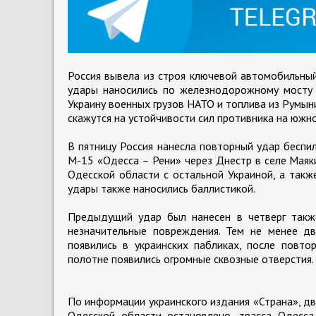
Россия вывела из строя ключевой автомобильный
удары наносились по железнодорожному мосту ч
Украину военных грузов НАТО и топлива из Румыни
скажутся на устойчивости сил противника на южн
В пятницу Россия нанесла повторный удар беспи
М-15 «Одесса – Рени» через Днестр в селе Маяк
Одесской области с остальной Украиной, а такж
удары также наносились баллистикой.
Предыдущий удар был нанесен в четверг также
незначительные повреждения. Тем не менее д
появились в украинских пабликах, после повт
полотне появились огромные сквозные отверстия.
По информации украинского издания «Страна», дв
Одесской области остановлено, трасса Одесса