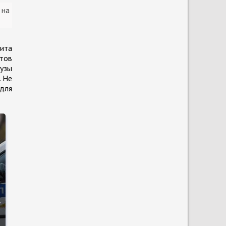
 на
ита
ктов
узы
. Не
для
а
и