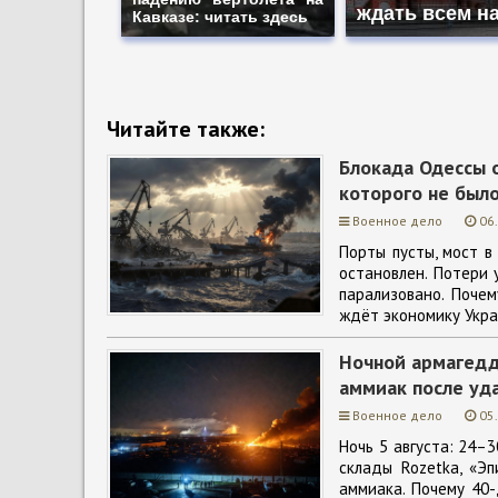
ждать всем н
Кавказе: читать здесь
Читайте также:
Блокада Одессы о
которого не было
Военное дело
06
Порты пусты, мост в
остановлен. Потери 
парализовано. Поче
ждёт экономику Укра
Ночной армагеддо
аммиак после уд
Военное дело
05
Ночь 5 августа: 24–
склады Rozetka, «Эп
аммиака. Почему 40-