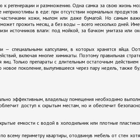
 к регенерации и размножению. Одна самка за свою жизнь м
е неприхотливы в еде: при отсутствии нормальных продуктов
, частичками кожи, мылом или даже бумагой. Но самым важ
н может прожить месяц, а без воды — всего несколько дней. Им
изи источников влаги: под мойкой, за бачком унитаза или о
и — специальными капсулами, в которых хранятся яйца. Оот
ствий, включая многие химикаты. Поэтому правильная страт
я яиц. Только препараты с длительным остаточным действием
о новое поколение, вылупившееся через пару недель, также б
ально эффективным, владельцу помещения необходимо выполн
облегчит доступ к скрытым местам, но и обеспечит безопасн
ткрытые емкости с водой в холодильник или плотные пластик
по всему периметру квартиры, отодвинув мебель от стен хот