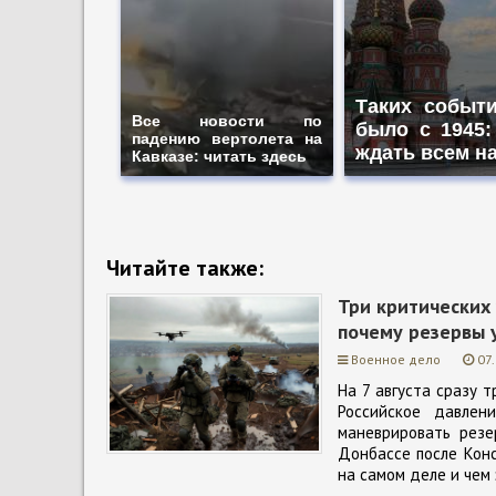
Таких событ
Все новости по
было с 1945:
падению вертолета на
ждать всем н
Кавказе: читать здесь
Читайте также:
Три критических 
почему резервы 
Военное дело
07
На 7 августа сразу т
Российское давлен
маневрировать резе
Донбассе после Конс
на самом деле и чем 