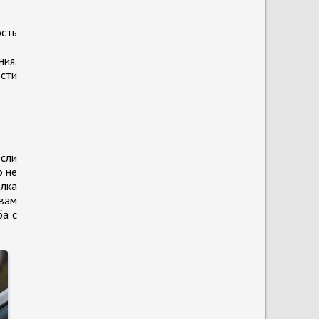
сть
ния.
сти
если
о не
елка
вам
ба с