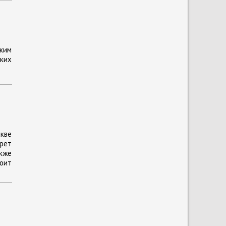
ским
ких
кве
прет
кже
тоит