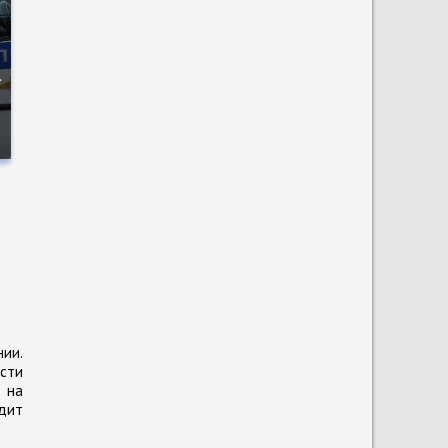
а
и
нии.
сти
 на
одит