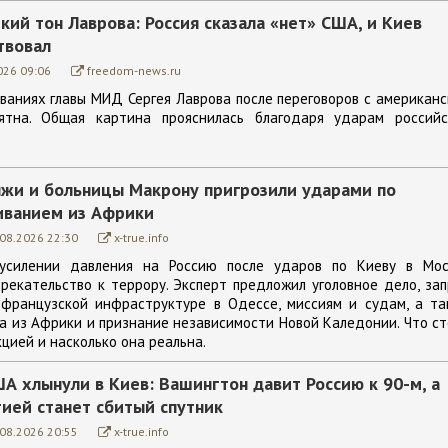
кий тон Лаврова: Россия сказала «нет» США, и Киев
твовал
026 09:06
freedom-news.ru
ваниях главы МИД Сергея Лаврова после переговоров с американ
нятна. Общая картина прояснилась благодаря ударам российс
ляжи и больницы Макрону пригрозили ударами по
иванием из Африки
.08.2026 22:30
x-true.info
усилении давления на Россию после ударов по Киеву в Мос
рекательство к террору. Эксперт предложил уголовное дело, за
 французской инфраструктуре в Одессе, миссиям и судам, а та
 из Африки и признание независимости Новой Каледонии. Что с
цией и насколько она реальна.
А хлынули в Киев: Вашингтон давит Россию к 90-м, а
ией станет сбитый спутник
.08.2026 20:55
x-true.info