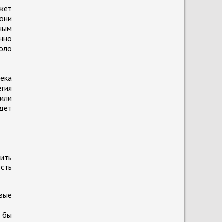
ожет
 они
ным
енно
коло
ека
егия
 или
удет
ить
ость
овые
я бы