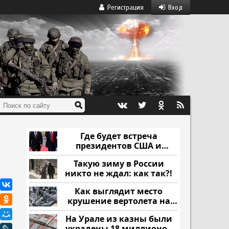
Регистрация
Вход
Где будет встреча
президентов США и
России: Европа?
Такую зиму в России
никто не ждал: как так?!
Как выглядит место
крушение вертолета на
Кавказе: смотреть
На Урале из казны были
украдены 18 миллионов