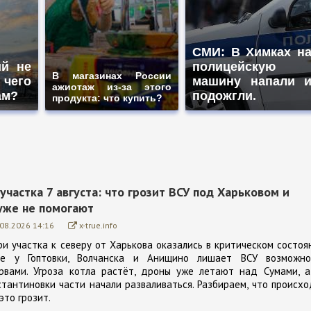
СМИ: В Химках н
ий не
полицейскую
В магазинах России
 чего
машину напали 
ажиотаж из-за этого
ам?
подожгли.
продукта: что купить?
участка 7 августа: что грозит ВСУ под Харьковом и
уже не помогают
.08.2026 14:16
x-true.info
ри участка к северу от Харькова оказались в критическом состоя
ие у Гоптовки, Волчанска и Анищино лишает ВСУ возможно
рвами. Угроза котла растёт, дроны уже летают над Сумами, а
тантиновки части начали разваливаться. Разбираем, что происх
это грозит.