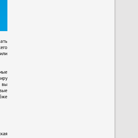
ать
его
 или
омые
тиру
е вы
вые
убже
кая