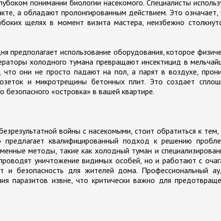
глубоком понимании биологии насекомого. Специалисты исполь
акте, а обладают пролонгированным действием. Это означает,
убоких щелях в момент визита мастера, неизбежно столкнут
ня предполагает использование оборудования, которое физич
ераторы холодного тумана превращают инсектицид в мельчай
, что они не просто падают на пол, а парят в воздухе, прон
розеток и микротрещины бетонных плит. Это создает сплош
о безопасного «островка» в вашей квартире.
безрезультатной войны с насекомыми, стоит обратиться к тем,
» предлагает квалифицированный подход к решению пробле
еменные методы, такие как холодный туман и специализирова
 проводят уничтожение видимых особей, но и работают с оча
ат и безопасность для жителей дома. Профессиональный ау
ия паразитов извне, что критически важно для предотвраще