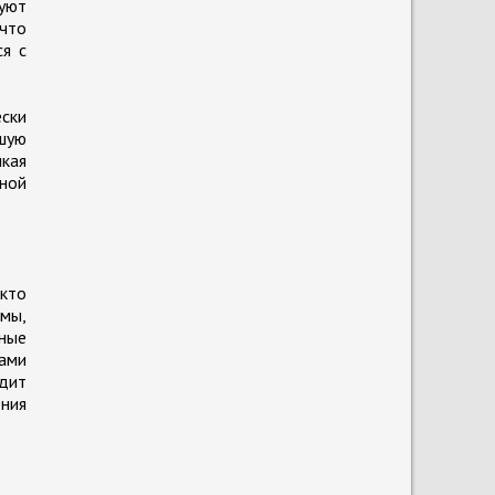
зуют
 что
ся с
ески
шую
икая
ной
 кто
мы,
нные
гами
дит
ния