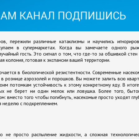
ов, пережили различные катаклизмы и научились игнориров
упаем в супермаркетах. Когда вы замечаете одного рыж
учайный гость. Это сигнал о том, что где-то за обшивкой стен
я колония, готовая к экспансии вашей территории.
ючается в биологической резистентности. Современные насек
в рознице аэрозолей и порошков. Вы можете залить всю квар
оим потомкам устойчивость к этому конкретному яду. В итог
рых не берет ни один мелок или ловушка. Более того, быто
: вместо того чтобы погибнуть, насекомые просто уходят гл
з неделю с подкреплением.
о не просто распыление жидкости, а сложная технологичес