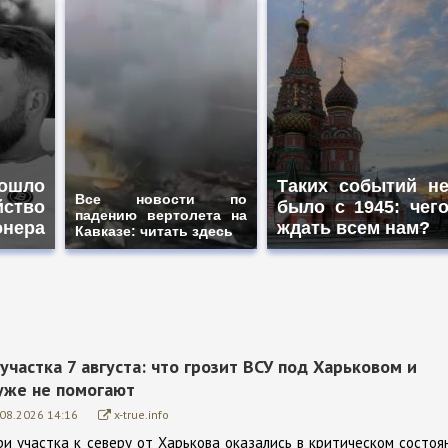
ошло
Таких событий н
Все новости по
йство
было с 1945: чег
падению вертолета на
онера
ждать всем нам?
Кавказе: читать здесь
участка 7 августа: что грозит ВСУ под Харьковом и
уже не помогают
.08.2026 14:16
x-true.info
ри участка к северу от Харькова оказались в критическом состоя