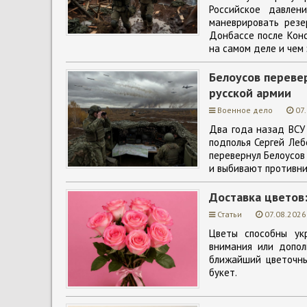
Российское давлен
маневрировать резе
Донбассе после Конс
на самом деле и чем 
Белоусов перевер
русской армии
Военное дело
07
Два года назад ВСУ 
подполья Сергей Леб
перевернул Белоусов
и выбивают противни
Доставка цветов
Статьи
07.08.2026
Цветы способны ук
внимания или допол
ближайший цветочны
букет.