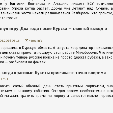
ие у Гоптовки, Волчанска и Анищино лишает ВСУ возможно
рвами. Угроза котла растёт, дроны уже летают над Сумами, а
тантиновки части начали разваливаться. Разбираем, что происх
это грозит.
нул игру. Два года после Курска — главный вывод о
.08.2026 05:16
x-true.info
ворвались в Курскую область. 6 августа координатор николаевс
едев сказал прямо: аплодирую стоя работе Минобороны. Что им
 и почему теперь русские войска не просто держат рубежи, а зах
ка — разбираем на фактах.
: когда красивые букеты приезжают точно вовремя
 17:51
расить самый обычный день, стать приятным сюрпризом, зна
нением к важному событию. Сегодня совсем необязательно иск
й магазин, тратить время на дорогу и самостоятельно перевоз