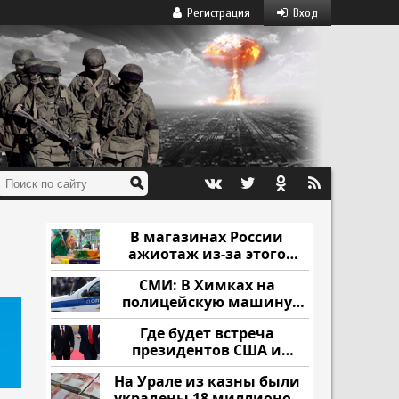
Регистрация
Вход
В магазинах России
ажиотаж из-за этого
продукта: что купить?
СМИ: В Химках на
полицейскую машину
напали и подожгли.
Где будет встреча
президентов США и
России: Европа?
На Урале из казны были
украдены 18 миллионов