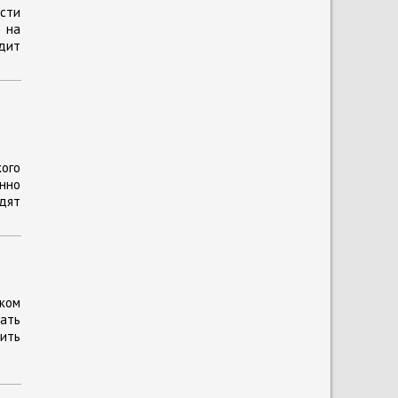
сти
 на
одит
кого
енно
одят
ком
ать
ить