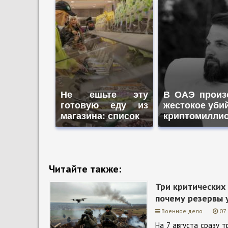
Не ешьте эту
В ОАЭ произ
готовую еду из
жестокое уби
магазина: список
криптомилли
Читайте также:
Три критических 
почему резервы 
Военное дело
07
На 7 августа сразу т