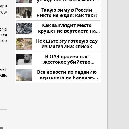
рублей
ара
Такую зиму в России
воду
никто не ждал: как так?!
Как выглядит место
роме
крушение вертолета на
ются
Кавказе: смотреть
ного
Не ешьте эту готовую еду
из магазина: список
В ОАЭ произошло
жестокое убийство
криптомиллионера
мет
Все новости по падению
ушь.
вертолета на Кавказе:
читать здесь