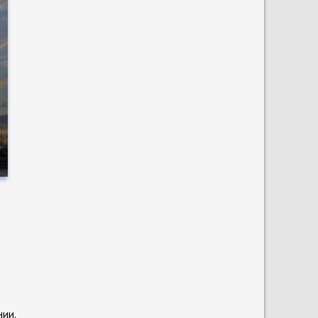
е
о
нии.