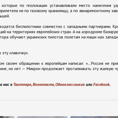
 которые по геолокации устанавливали место нанесения уд
прилетела не по газовому хранилищу, а по авиаремонтному за
ьшей.
зводятся беспилотники совместно с западными партнерами. К
ий на территориях европейских стран. А на аэродроме базиру
ктора обучают украинских пилотов полетам на маши нах запад
 эту «лавочку».
м своем обращении к европейцам написал: «…Россия не при
аине, но нет — Микрон продолжает проталкивать эту жалкую ч
а нас в
Твиттере
,
Вконтакте
,
Одноклассниках
или
Facebook
.