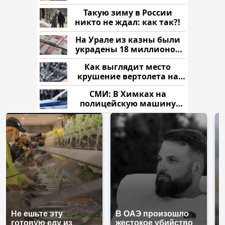
продукта: что купить?
Такую зиму в России
никто не ждал: как так?!
На Урале из казны были
украдены 18 миллионов
рублей
Как выглядит место
крушение вертолета на
Кавказе: смотреть
СМИ: В Химках на
полицейскую машину
напали и подожгли.
Не ешьте эту
В ОАЭ произошло
В
готовую еду из
жестокое убийство
п