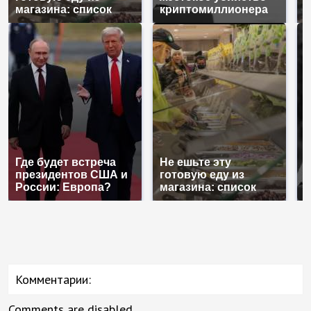
магазина: список
криптомиллионера
К
Где будет встреча
Не ешьте эту
В
президентов США и
готовую еду из
ж
России: Европа?
магазина: список
к
Комментарии:
Comments are disabled