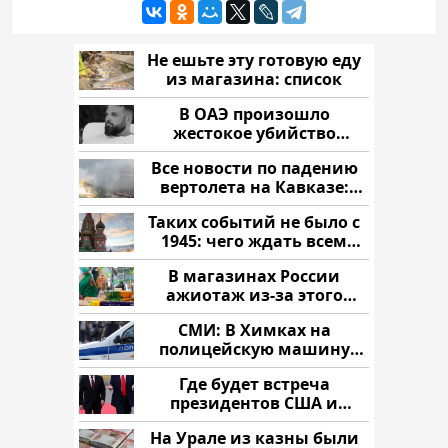
Не ешьте эту готовую еду
из магазина: список
В ОАЭ произошло
жестокое убийство
криптомиллионера
Все новости по падению
вертолета на Кавказе:
читать здесь
Таких событий не было с
1945: чего ждать всем
нам?
В магазинах России
ажиотаж из-за этого
продукта: что купить?
СМИ: В Химках на
полицейскую машину
напали и подожгли.
Где будет встреча
президентов США и
России: Европа?
На Урале из казны были