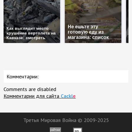
Не ешьте эту
В
Как выглядит место
готовую еду из
ж
крушение вертолета на
магазина: список
к
Кавказе: смотреть
Комментарии:
Comments are disabled
Комментарии для сайта
Cackl
e
Третья Мировая Война © 2009-2025