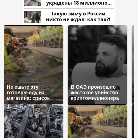
украдены 18 миллионов
рублей
Такую зиму в России
никто не ждал: как так?!
Не ешьте эту
В ОАЭ произошло
В
готовую еду из
жестокое убийство
п
магазина: список
криптомиллионера
К