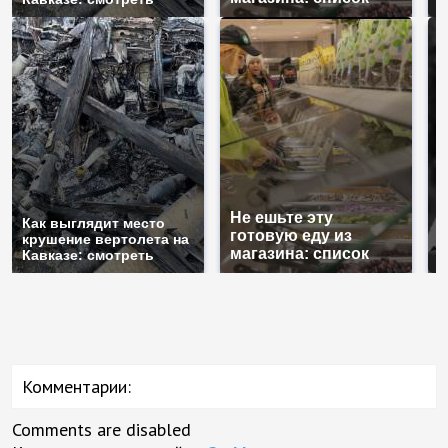
Не ешьте эту
В
Как выглядит место
готовую еду из
ж
крушение вертолета на
магазина: список
к
Кавказе: смотреть
Комментарии:
Comments are disabled