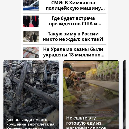
СМИ: В Химках на
полицейскую машину
напали и подожгли.
Где будет встреча
президентов США и
России: Европа?
Такую зиму в России
никто не ждал: как так?!
На Урале из казны были
украдены 18 миллионов
рублей
Не ешьте эту
В
Как выглядит место
готовую еду из
ж
крушение вертолета на
магазина: список
к
Кавказе: смотреть