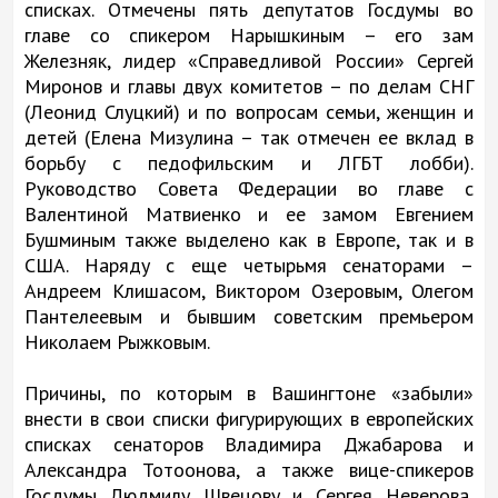
списках. Отмечены пять депутатов Госдумы во
главе со спикером Нарышкиным – его зам
Железняк, лидер «Справедливой России» Сергей
Миронов и главы двух комитетов – по делам СНГ
(Леонид Слуцкий) и по вопросам семьи, женщин и
детей (Елена Мизулина – так отмечен ее вклад в
борьбу с педофильским и ЛГБТ лобби).
Руководство Совета Федерации во главе с
Валентиной Матвиенко и ее замом Евгением
Бушминым также выделено как в Европе, так и в
США. Наряду с еще четырьмя сенаторами –
Андреем Клишасом, Виктором Озеровым, Олегом
Пантелеевым и бывшим советским премьером
Николаем Рыжковым.
Причины, по которым в Вашингтоне «забыли»
внести в свои списки фигурирующих в европейских
списках сенаторов Владимира Джабарова и
Александра Тотоонова, а также вице-спикеров
Госдумы Людмилу Швецову и Сергея Неверова,