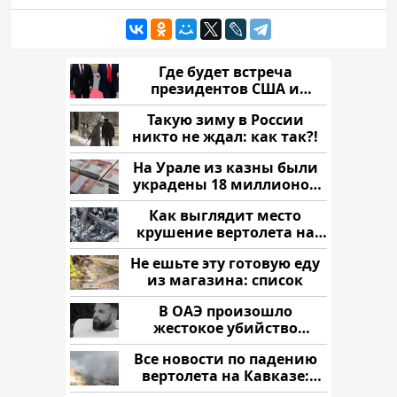
Где будет встреча
президентов США и
России: Европа?
Такую зиму в России
никто не ждал: как так?!
На Урале из казны были
украдены 18 миллионов
рублей
Как выглядит место
крушение вертолета на
Кавказе: смотреть
Не ешьте эту готовую еду
из магазина: список
В ОАЭ произошло
жестокое убийство
криптомиллионера
Все новости по падению
вертолета на Кавказе:
читать здесь