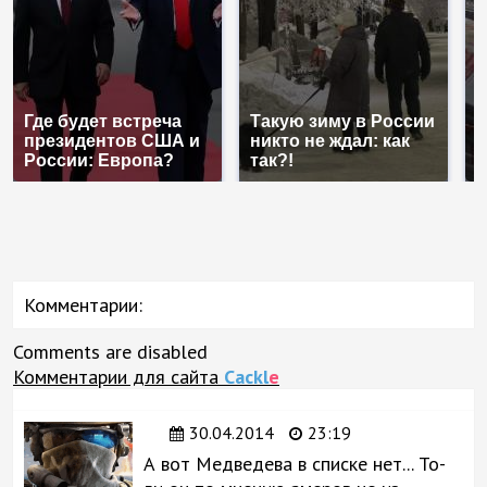
Где будет встреча
Такую зиму в России
Н
президентов США и
никто не ждал: как
б
России: Европа?
так?!
м
Комментарии:
Comments are disabled
Комментарии для сайта
Cackl
e
30.04.2014
23:19
А вот Медведева в списке нет... То-