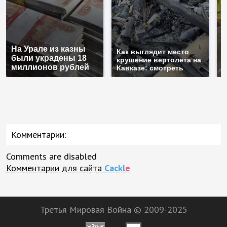
На Урале из казны
Н
Как выглядит место
были украдены 18
г
крушение вертолета на
миллионов рублей
м
Кавказе: смотреть
Комментарии:
Comments are disabled
Комментарии для сайта
Cackl
e
Третья Мировая Война © 2009-2025