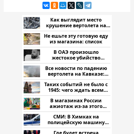
Как выглядит место
крушение вертолета на
Кавказе: смотреть
Не ешьте эту готовую еду
из магазина: список
В ОАЭ произошло
жестокое убийство
криптомиллионера
Все новости по падению
вертолета на Кавказе:
читать здесь
Таких событий не было с
1945: чего ждать всем
нам?
В магазинах России
ажиотаж из-за этого
продукта: что купить?
СМИ: В Химках на
полицейскую машину
напали и подожгли.
Где будет встреча