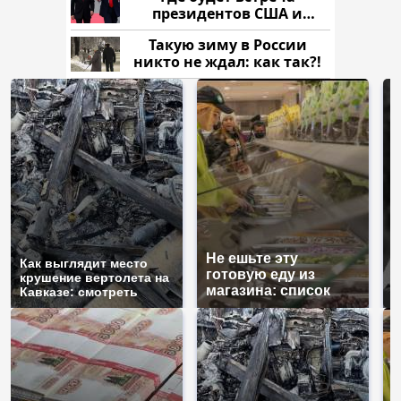
президентов США и
России: Европа?
Такую зиму в России
никто не ждал: как так?!
Не ешьте эту
В
Как выглядит место
готовую еду из
ж
крушение вертолета на
магазина: список
к
Кавказе: смотреть