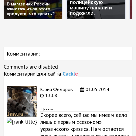
полицейскую
Г
В магазинах России
машину напали и
п
ажиотаж из-за этого
подожгли.
Р
продукта: что купить?
Комментарии:
Comments are disabled
Комментарии для сайта
Cackl
e
Юрий Федоров
01.05.2014
13:08
Цитата
Скорее всего, сейчас мы имеем дело
лишь с первым «сезоном»
украинского кризиса. Нам остается
лишь ждать и готовиться ко второму