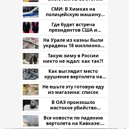
продукта: что купить?
СМИ: В Химках на
полицейскую машину
напали и подожгли.
Где будет встреча
президентов США и
России: Европа?
На Урале из казны были
украдены 18 миллионов
рублей
Такую зиму в России
никто не ждал: как так?!
Как выглядит место
крушение вертолета на
Кавказе: смотреть
Не ешьте эту готовую еду
из магазина: список
В ОАЭ произошло
жестокое убийство
криптомиллионера
Все новости по падению
вертолета на Кавказе:
читать здесь