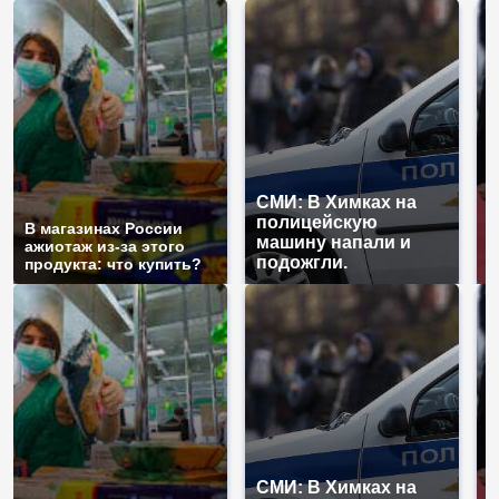
СМИ: В Химках на
полицейскую
Г
В магазинах России
машину напали и
п
ажиотаж из-за этого
подожгли.
Р
продукта: что купить?
СМИ: В Химках на