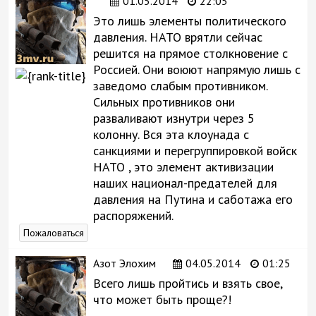
01.05.2014
22:05
Это лишь элементы политического
давления. НАТО врятли сейчас
решится на прямое столкновение с
Россией. Они воюют напрямую лишь с
заведомо слабым противником.
Сильных противников они
разваливают изнутри через 5
колонну. Вся эта клоунада с
санкциями и перегруппировкой войск
НАТО , это элемент активизации
наших национал-предателей для
давления на Путина и саботажа его
распоряжений.
Пожаловаться
Азот Элохим
04.05.2014
01:25
Всего лишь пройтись и взять свое,
что может быть проще?!