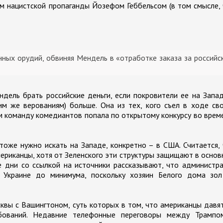
м нацистской пропаганды Йозефом Геббельсом (в том смысле,
ных орудий, обвиняя Мендель в «отработке заказа за российс
дель брать российские деньги, если покровители ее на Запа
им же верованиям) больше. Она из тех, кого съел в ходе св
им команду комедиантов попала по открытому конкурсу во врем
тоже нужно искать на Западе, конкретно – в США. Считается,
ериканцы, хотя от Зеленского эти структуры защищают в осно
 дни со ссылкой на источники рассказывают, что администр
 Украине до минимума, поскольку хозяин Белого дома зол
квы с Вашингтоном, суть которых в том, что американцы давя
ебований. Недавние телефонные переговоры между Трампо