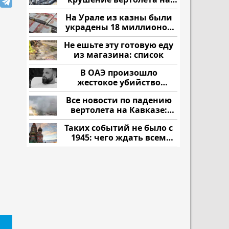
Кавказе: смотреть
На Урале из казны были
украдены 18 миллионов
рублей
Не ешьте эту готовую еду
из магазина: список
В ОАЭ произошло
жестокое убийство
криптомиллионера
Все новости по падению
вертолета на Кавказе:
читать здесь
Таких событий не было с
1945: чего ждать всем
нам?