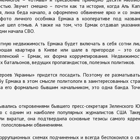
тью. Звучит смешно – почти как та история, когда Аль Кап
ся, лиха беда начало, а оформлено обвинение ярко и со зна
 фото личного особняка Ермака в кооперативе под назван
ые шел отмыв. А также на том, что Ермак отдавал указания
дни начала СВО.
тную недвижимость Ермака будет включать в себя сотни лиц
орошая квартира в Киеве или шале в пригороде – это са
еленский – Ермак, их форма коррумпирования. Недвижимос
 батальонов, ведущих пропагандистов, полезных политиков.
героев Украины» придется посадить. Поэтому ее разматыват
ьбу Ермака в этом смысле политологи в заинтересованных стр
за его формально бывшим начальником, это одна банда. Точ
ывались откровениями бывшего пресс-секретаря Зеленского 
ью с одним из наиболее популярных журналистов США Таке
ли вкратце, она подтвердила основные тезисы самого ядрен
ь голословными обвинениями.
коррупционных схемах подчиненных и всегда беспокоился о с