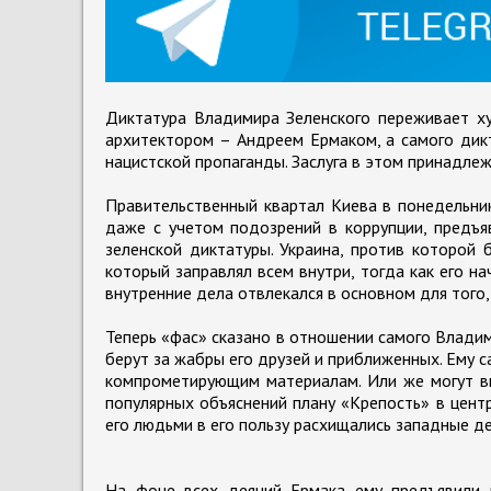
Диктатура Владимира Зеленского переживает ху
архитектором – Андреем Ермаком, а самого дикт
нацистской пропаганды. Заслуга в этом принадле
Правительственный квартал Киева в понедельни
даже с учетом подозрений в коррупции, предъя
зеленской диктатуры. Украина, против которой 
который заправлял всем внутри, тогда как его 
внутренние дела отвлекался в основном для того
Теперь «фас» сказано в отношении самого Владим
берут за жабры его друзей и приближенных. Ему с
компрометирующим материалам. Или же могут вм
популярных объяснений плану «Крепость» в центр
его людьми в его пользу расхищались западные де
На фоне всех деяний Ермака ему предъявили 