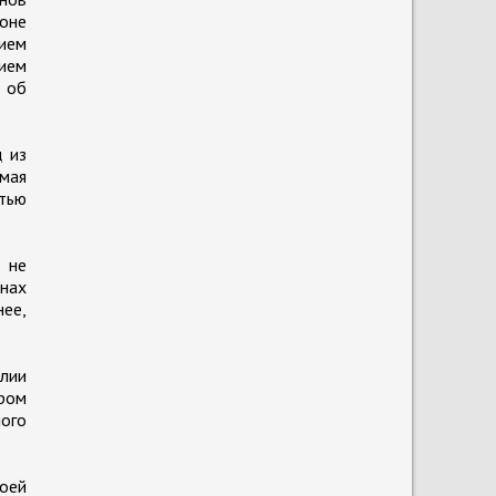
оне
нием
ием
 об
 из
мая
тью
ь не
анах
нее,
Юлии
ром
ого
воей