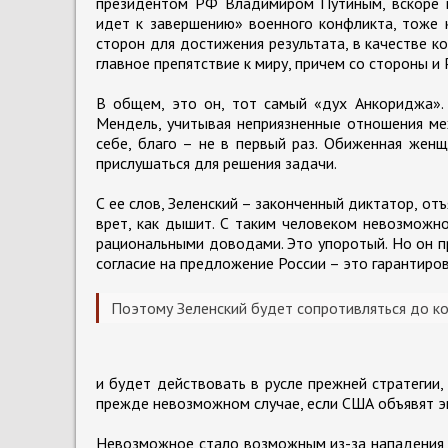
президентом РФ Владимиром Путиным, вскоре по
идет к завершению» военного конфликта, тоже 
сторон для достижения результата, в качестве к
главное препятствие к миру, причем со стороны и 
В общем, это он, тот самый «дух Анкориджа».
Мендель, учитывая неприязненные отношения ме
себе, благо – не в первый раз. Обиженная женщ
прислушаться для решения задачи.
С ее слов, Зеленский – законченный диктатор, о
врет, как дышит. С таким человеком невозможно
рациональными доводами. Это упоротый. Но он пр
согласие на предложение России – это гарантиров
Поэтому Зеленский будет сопротивляться до ко
и будет действовать в русле прежней стратегии,
прежде невозможном случае, если США объявят э
Невозможное стало возможным из-за нападения н