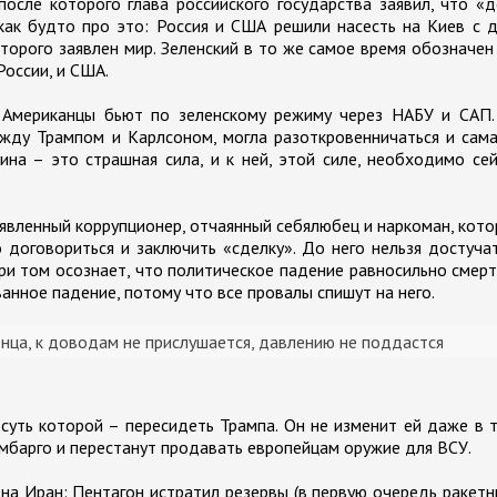
сле которого глава российского государства заявил, что «
как будто про это: Россия и США решили насесть на Киев с 
оторого заявлен мир. Зеленский в то же самое время обозначен
России, и США.
 Американцы бьют по зеленскому режиму через НАБУ и САП.
жду Трампом и Карлсоном, могла разоткровенничаться и сам
ина – это страшная сила, и к ней, этой силе, необходимо се
тъявленный коррупционер, отчаянный себялюбец и наркоман, кот
 договориться и заключить «сделку». До него нельзя достуча
и том осознает, что политическое падение равносильно смерт
анное падение, потому что все провалы спишут на него.
нца, к доводам не прислушается, давлению не поддастся
 суть которой – пересидеть Трампа. Он не изменит ей даже в 
мбарго и перестанут продавать европейцам оружие для ВСУ.
а Иран: Пентагон истратил резервы (в первую очередь ракетн