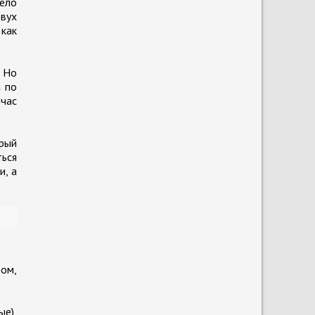
дело
двух
 как
 Но
а по
йчас
орый
ться
и, а
том,
ые),