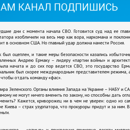
дшие дни с момента начала СВО. Готовится суд над ее глав
атора изобличили на весь мир как вора, наркомана и поклон
жит в основном США. Но главный удар должна нанести Россия.
к был оцеплен, и такие меры безопасности казались избыточ
вленных Андрею Ермаку – лидеру «партии войны» и архитект
была начата и до сих пор ведется СВО, это государство Ерм
начальник был скорее международным представителем режима, 
, чтобы отдать команду «фас».
ира Зеленского. Органы влияния Запада на Украине – НАБУ и С
амому не могут ничего вменить по закону, но способны дать огл
енить? Кажется, криворожец ни в чем не уверен: одно из с
е Киева – страх узурпатора, что прокуроры придут и за ним. 
ньги.
немногое – «отмыв» и присвоение примерно десяти миллио