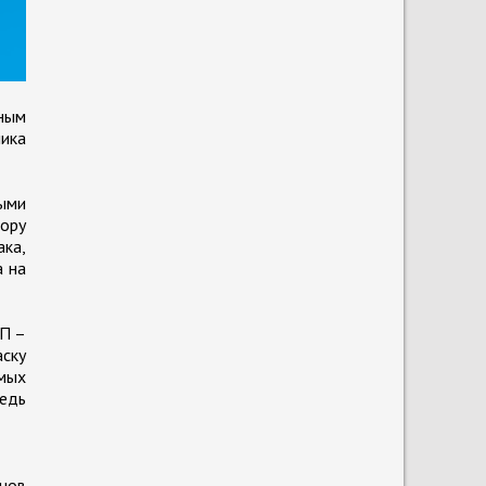
ным
ника
ными
ору
ака,
а на
АП –
аску
амых
Ведь
нов