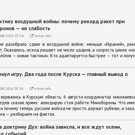
актику воздушной войны: почему рекорд ракет при
ронов — не слабость
.08.2026 07:54
x-true.info
е разобрало сдвиг в воздушной войне: меньше «Гераней», рек
. Оказалось, исход решает не число ударов, а скорость цикла «н
ология — новая тактика». Кто адаптируется быстрее — тот и полу
нул игру. Два года после Курска — главный вывод о
.08.2026 05:16
x-true.info
ворвались в Курскую область. 6 августа координатор николаевс
едев сказал прямо: аплодирую стоя работе Минобороны. Что им
 и почему теперь русские войска не просто держат рубежи, а зах
ка — разбираем на фактах.
а доктрину Дуэ: война зависла, и все ждут осени,
од событий