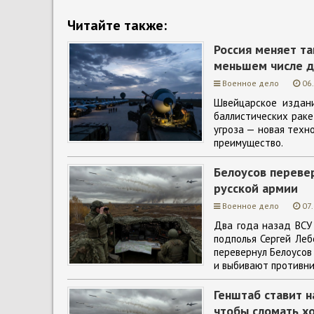
Читайте также:
Россия меняет т
меньшем числе д
Военное дело
06
Швейцарское издани
баллистических ракет
угроза — новая техн
преимущество.
Белоусов перевер
русской армии
Военное дело
07
Два года назад ВСУ 
подполья Сергей Леб
перевернул Белоусов
и выбивают противни
Генштаб ставит н
чтобы сломать х