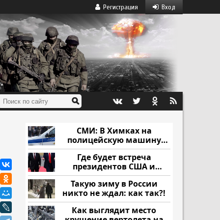
Регистрация
Вход
СМИ: В Химках на
полицейскую машину
напали и подожгли.
Где будет встреча
президентов США и
России: Европа?
Такую зиму в России
никто не ждал: как так?!
Как выглядит место
крушение вертолета на