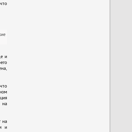
 что
кие
де и
оего
ена,
 что
вном
ация
 на
т на
м и