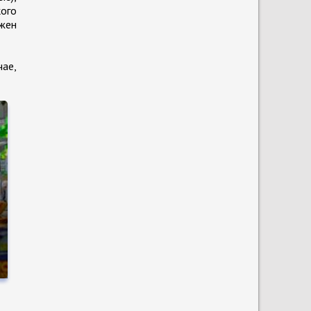
кого
лжен
чае,
и
о