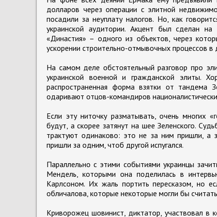
долларов через операции с элитной недвижимос
посадили за неуплату налогов. Но, как говорит
украинской аудитории. Акцент был сделан на
«Династия» – одного из объектов, через котор
ускорении строительно-отмывочных процессов в 
На самом деле обстоятельный разговор про эли
украинской военной и гражданской элиты. Х
распространенная форма взятки от тандема З
одаривают отцов-командиров националистических
Если эту ниточку разматывать, очень многих «
будут, а скорее затянут на шее Зеленского. Суд
трактуют одинаково: это не за ним пришли, а 
пришли за одним, чтоб другой испугался.
Параллельно с этими событиями украинцы зачит
Мендель, которыми она поделилась в интерв
Карлсоном. Их жаль портить пересказом, но ес
обличалова, которые некоторые могли бы считат
Криворожец шовинист, диктатор, участвовал в 