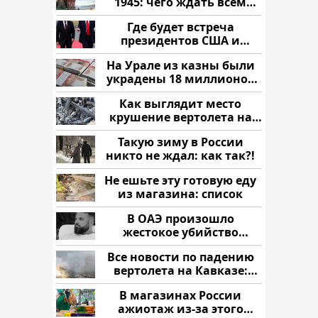
1945: чего ждать всем
нам?
Где будет встреча
президентов США и
России: Европа?
На Урале из казны были
украдены 18 миллионов
рублей
Как выглядит место
крушение вертолета на
Кавказе: смотреть
Такую зиму в России
никто не ждал: как так?!
Не ешьте эту готовую еду
из магазина: список
В ОАЭ произошло
жестокое убийство
криптомиллионера
Все новости по падению
вертолета на Кавказе:
читать здесь
В магазинах России
ажиотаж из-за этого