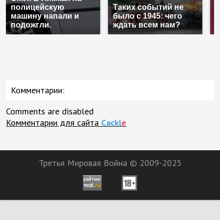
полицейскую
Таких событий не
Г
машину напали и
было с 1945: чего
п
подожгли.
ждать всем нам?
Р
Комментарии:
Comments are disabled
Комментарии для сайта
Cackl
e
Третья Мировая Война © 2009-2025