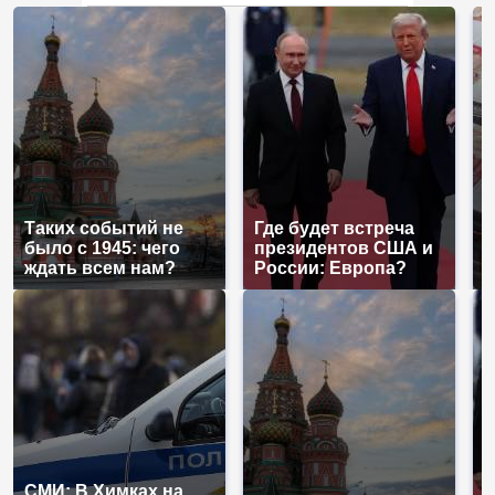
продукта: что купить?
Таких событий не
Где будет встреча
Н
было с 1945: чего
президентов США и
б
ждать всем нам?
России: Европа?
м
СМИ: В Химках на