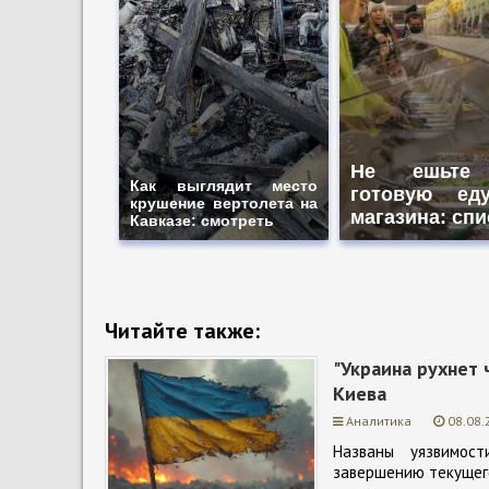
Не ешьте
Как выглядит место
готовую ед
крушение вертолета на
магазина: спи
Кавказе: смотреть
Читайте также:
"Украина рухнет 
Киева
Аналитика
08.08.
Названы уязвимост
завершению текущег