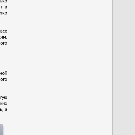
ько
т в
егко
 все
им,
того
ной
ого
гую
ких
ь, а