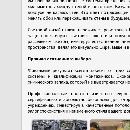
им пришли инновационные системы крепления, 
миллиметров между стеной и потолком. Визуаль
воздухе, не касаясь стен. Это дает потрясающи
менять обои или перекрашивать стены в будущем,
Световой дизайн также переживает революцию. 
чаще проектируют световые окна или полупро
рассеянным светом, имитируя естественное дне
пространства, делая его визуально шире, выше и 
Правила осознанного выбора
Финальный результат всегда зависит от трех с
системы и квалификации монтажников. Эконо
химического запаха, который не выветривается не
Профессиональные полотна известных европ
сертификацию и абсолютно безопасны для здоро
учреждениях. Инвестируя в качественные потоло
залог спокойствия и неизменного стиля вашего до