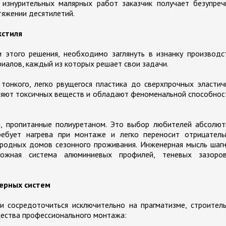
 изнурительных малярных работ заказчик получает безупреч
тяжении десятилетий.
кстиля
 этого решения, необходимо заглянуть в изнанку производс
иалов, каждый из которых решает свои задачи.
онкого, легко рвущегося пластика до сверхпрочных эластич
еляют токсичных веществ и обладают феноменальной способно
, пропитанные полиуретаном. Это выбор любителей абсолют
ребует нагрева при монтаже и легко переносит отрицатель
ородных домов сезонного проживания. Инженерная мысль шаг
ожная система алюминиевых профилей, теневых зазоро
мерных систем
и сосредоточиться исключительно на прагматизме, строител
ества профессионального монтажа: