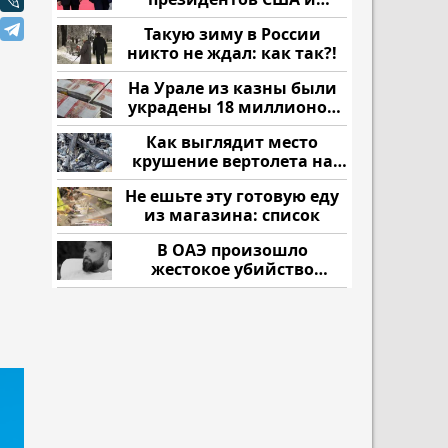
России: Европа?
Такую зиму в России
никто не ждал: как так?!
На Урале из казны были
украдены 18 миллионов
рублей
Как выглядит место
крушение вертолета на
Кавказе: смотреть
Не ешьте эту готовую еду
из магазина: список
В ОАЭ произошло
жестокое убийство
криптомиллионера