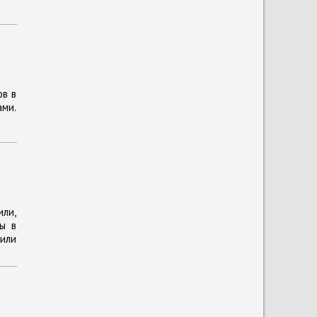
ов в
ами.
или,
ы в
 или