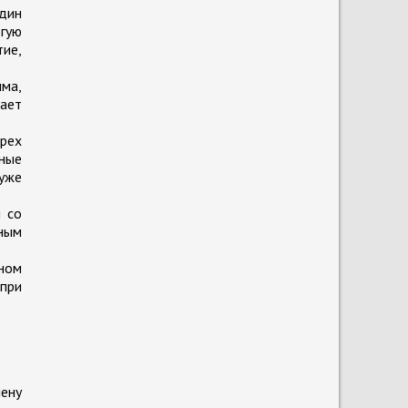
дин
огую
ие,
ыма,
рает
ырех
ные
 уже
и со
ным
ном
при
мену