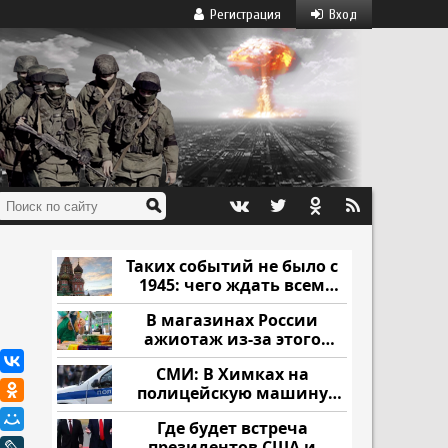
Регистрация
Вход
Таких событий не было с
1945: чего ждать всем
нам?
В магазинах России
ажиотаж из-за этого
продукта: что купить?
СМИ: В Химках на
полицейскую машину
напали и подожгли.
Где будет встреча
президентов США и