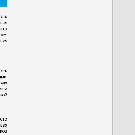
ость
ная
 что
мом.
ния
сть
ами.
вую
ма и
ной
асто
вая
ыков