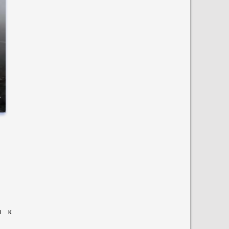
о
а
и к