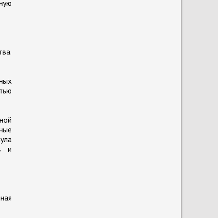
ную
тва.
ных
стью
ной
ные
нула
в и
ьная