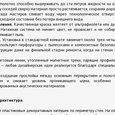
олотно способно выдерживать до ста литров жидкости на о
 соседей сверху материал просто растягивается, сохраняя дор
гада мастеров сливает воду через технологическое отверст
исходное состояние без потери внешнего вида.
ления.
Качественная краска желтеет от ультрафиолета или д
 Натяжная система не меняет цвет, не провисает и не соби
лкивает пыль.
.
Установка в стандартной комнате занимает около трех-чет
спользуют перфораторы с пылесосами и композитные безопас
трукции даже на финальной стадии ремонта, когда на стенах
етовые линии, утопленные магнитные треки, парящие профил
— любая дизайнерская идея реализуется благодаря специаль
здушная прослойка между основным перекрытием и полот
ром и снижает уровень проникающего шума, особенно 
рованных акустических материалов.
архитектура
т пластиковых декоративных заглушек по периметру стен. На с