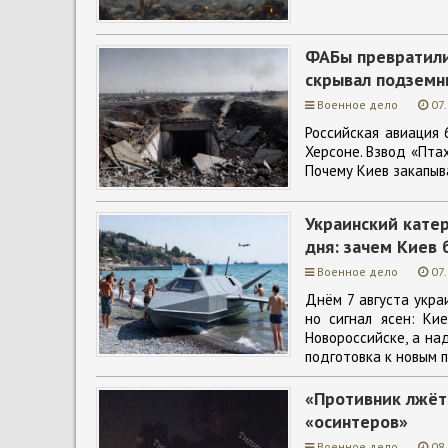
ФАБы превратили
скрывал подземн
Военное дело
07
Российская авиация 
Херсоне. Взвод «Пта
Почему Киев закапыв
Украинский катер
дня: зачем Киев 
Военное дело
07
Днём 7 августа укра
но сигнал ясен: Ки
Новороссийске, а на
подготовка к новым 
«Противник лжёт»
«осинтеров»
Военное дело
08