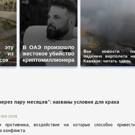
 эту
В ОАЭ произошло
Все новости п
у из
жестокое убийство
падению вертолета н
сок
криптомиллионера
Кавказе: читать здесь
через пару месяцев": названы условия для краха
2026 10:01
и противника, воздействие на которые способно привест
о конфликта.