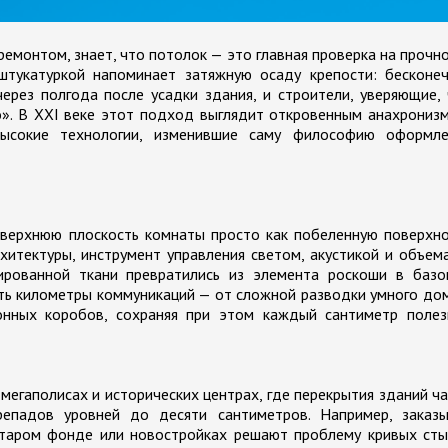
ремонтом, знает, что потолок — это главная проверка на прочн
штукатуркой напоминает затяжную осаду крепости: бесконеч
через полгода после усадки здания, и строители, уверяющие,
». В XXI веке этот подход выглядит откровенным анахрониз
ысокие технологии, изменившие саму философию оформле
верхнюю плоскость комнаты просто как побеленную поверхно
хитектуры, инструмент управления светом, акустикой и объем
ированной ткани превратились из элемента роскоши в базо
ть километры коммуникаций — от сложной разводки умного до
онных коробов, сохраняя при этом каждый сантиметр полез
мегаполисах и исторических центрах, где перекрытия зданий ч
епадов уровней до десяти сантиметров. Например, заказы
 старом фонде или новостройках решают проблему кривых ст