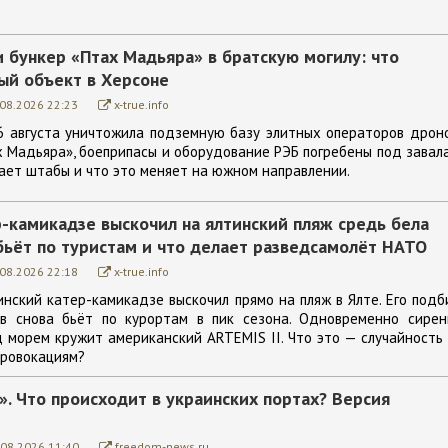
 бункер «Птах Мадьяра» в братскую могилу: что
ый объект в Херсоне
.08.2026 22:23
x-true.info
6 августа уничтожила подземную базу элитных операторов дрон
х Мадьяра», боеприпасы и оборудование РЭБ погребены под завал
ает штабы и что это меняет на южном направлении.
-камикадзе выскочил на ялтинский пляж средь бела
бьёт по туристам и что делает разведсамолёт НАТО
.08.2026 22:18
x-true.info
инский катер-камикадзе выскочил прямо на пляж в Ялте. Его подб
ев снова бьёт по курортам в пик сезона. Одновременно сирен
д морем кружит американский ARTEMIS II. Что это — случайность
провокациям?
. Что происходит в украинских портах? Версия
.08.2026 11:40
freedom-news.ru