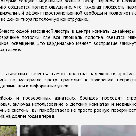
которые создают идеальный ровный зазор шириной в нескол
но создается полное ощущение, что тяжелая плоскость пари
й визуальный эффект пространственной свободы и позволяет л
 не демонтируя потолочную конструкцию.
Вместо одной массивной люстры в центре комнаты дизайнеры
зрачные потолки, где вся площадь полотна светится мягк
вное освещение. Это кардинально меняет восприятие замкну
воздушнее.
оставляющих: качества самого полотна, надежности профиль
мия на материале часто приводит к появлению неприятн
делями, или к деформации углов.
ейских и проверенных азиатских брендов проходят стро
вья, включая использование в детских комнатах и медицинс
чные системы, вы приобретаете не просто ровную поверхност
ма на долгие годы вперед.