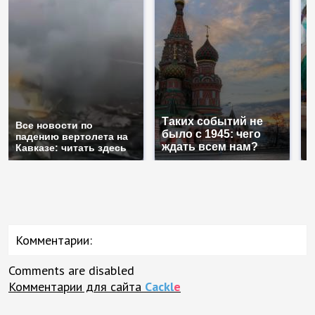
Таких событий не
Все новости по
В
было с 1945: чего
падению вертолета на
а
ждать всем нам?
Кавказе: читать здесь
п
Комментарии:
Comments are disabled
Комментарии для сайта
Cackl
e