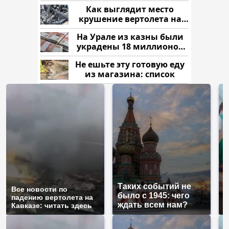
Как выглядит место
крушение вертолета на
Кавказе: смотреть
На Урале из казны были
украдены 18 миллионов
рублей
Не ешьте эту готовую еду
из магазина: список
Таких событий не
Все новости по
В
было с 1945: чего
падению вертолета на
а
ждать всем нам?
Кавказе: читать здесь
п