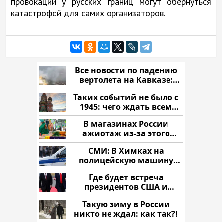
провокации у русских границ могут обернуться
катастрофой для самих организаторов.
Все новости по падению
вертолета на Кавказе:
читать здесь
Таких событий не было с
1945: чего ждать всем
нам?
В магазинах России
ажиотаж из-за этого
продукта: что купить?
СМИ: В Химках на
полицейскую машину
напали и подожгли.
Где будет встреча
президентов США и
России: Европа?
Такую зиму в России
никто не ждал: как так?!