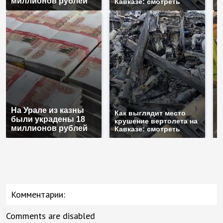
миллионов рублей
м
Кавказе: смотреть
На Урале из казны
Н
Как выглядит место
были украдены 18
г
крушение вертолета на
миллионов рублей
м
Кавказе: смотреть
Комментарии:
Comments are disabled