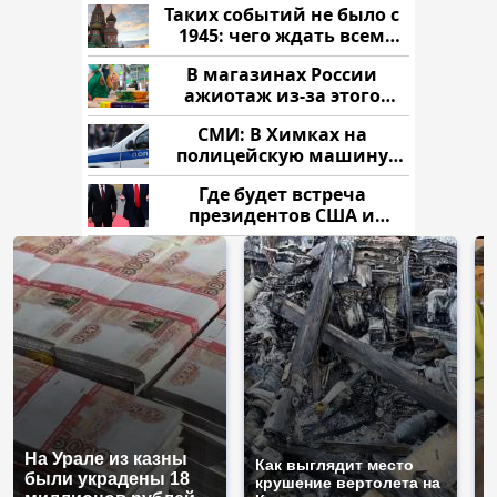
Таких событий не было с
1945: чего ждать всем
нам?
В магазинах России
ажиотаж из-за этого
продукта: что купить?
СМИ: В Химках на
полицейскую машину
напали и подожгли.
Где будет встреча
президентов США и
России: Европа?
На Урале из казны
Н
Как выглядит место
были украдены 18
г
крушение вертолета на