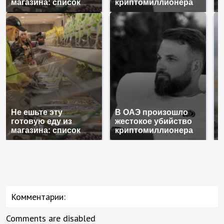
магазина: список
криптомиллионера
К
Не ешьте эту
В ОАЭ произошло
В
готовую еду из
жестокое убийство
п
магазина: список
криптомиллионера
К
Комментарии:
Comments are disabled