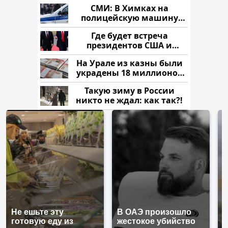
СМИ: В Химках на
полицейскую машину
напали и подожгли.
Где будет встреча
президентов США и
России: Европа?
На Урале из казны были
украдены 18 миллионов
рублей
Такую зиму в России
никто не ждал: как так?!
Не ешьте эту
В ОАЭ произошло
В
готовую еду из
жестокое убийство
п