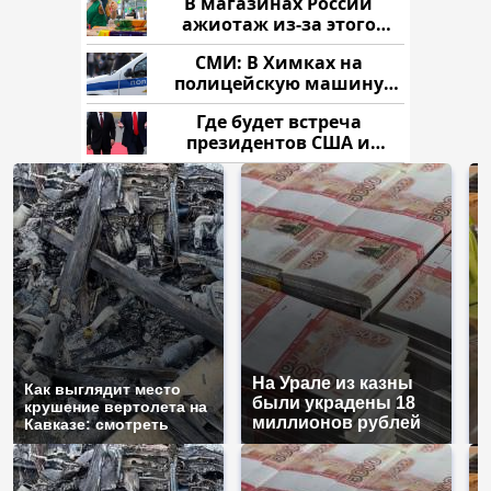
В магазинах России
ажиотаж из-за этого
продукта: что купить?
СМИ: В Химках на
полицейскую машину
напали и подожгли.
Где будет встреча
президентов США и
России: Европа?
На Урале из казны
Н
Как выглядит место
были украдены 18
г
крушение вертолета на
миллионов рублей
м
Кавказе: смотреть