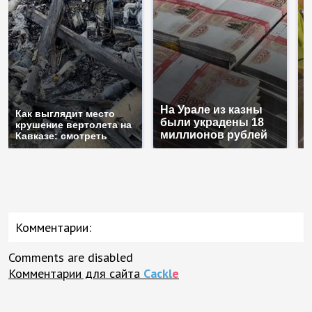
На Урале из казны
Н
Как выглядит место
были украдены 18
г
крушение вертолета на
миллионов рублей
м
Кавказе: смотреть
Комментарии:
Comments are disabled
Комментарии для сайта
Cackl
e