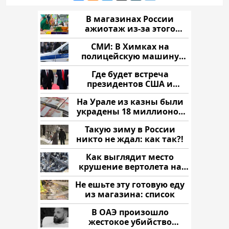
В магазинах России
ажиотаж из-за этого
продукта: что купить?
СМИ: В Химках на
полицейскую машину
напали и подожгли.
Где будет встреча
президентов США и
России: Европа?
На Урале из казны были
украдены 18 миллионов
рублей
Такую зиму в России
никто не ждал: как так?!
Как выглядит место
крушение вертолета на
Кавказе: смотреть
Не ешьте эту готовую еду
из магазина: список
В ОАЭ произошло
жестокое убийство