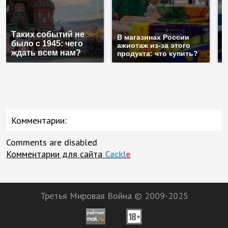
С
Таких событий не
п
В магазинах России
было с 1945: чего
м
ажиотаж из-за этого
ждать всем нам?
п
продукта: что купить?
Комментарии:
Comments are disabled
Комментарии для сайта
Cackl
e
Третья Мировая Война © 2009-2025