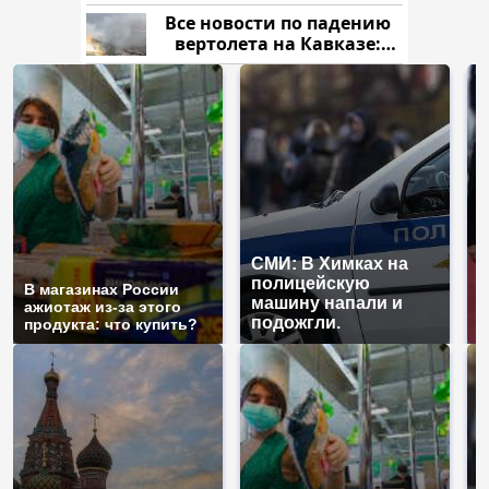
криптомиллионера
Все новости по падению
вертолета на Кавказе:
читать здесь
СМИ: В Химках на
полицейскую
Г
В магазинах России
машину напали и
п
ажиотаж из-за этого
подожгли.
Р
продукта: что купить?