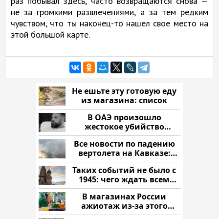
раз побывал здесь, часто возвращаются снова —
не за громкими развлечениями, а за тем редким
чувством, что ты наконец-то нашел свое место на
этой большой карте.
Не ешьте эту готовую еду
из магазина: список
В ОАЭ произошло
жестокое убийство
криптомиллионера
Все новости по падению
вертолета на Кавказе:
читать здесь
Таких событий не было с
1945: чего ждать всем
нам?
В магазинах России
ажиотаж из-за этого
продукта: что купить?