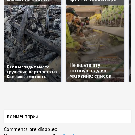
Не ешьте эту
В
Как выглядит место
готовую еду из
ж
крушение вертолета на
магазина: список
к
Кавказе: смотреть
Комментарии:
Comments are disabled