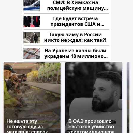
СМИ: В Химках на
полицейскую машину
напали и подожгли.
Где будет встреча
президентов США и
России: Европа?
Такую зиму в России
никто не ждал: как так?!
На Урале из казны были
украдены 18 миллионов
рублей
Не ешьте эту
В ОАЭ произошло
В
готовую еду из
жестокое убийство
п
магазина: список
криптомиллионера
К