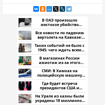
В ОАЭ произошло
жестокое убийство
криптомиллионера
Все новости по падению
вертолета на Кавказе:
читать здесь
Таких событий не было с
1945: чего ждать всем
нам?
В магазинах России
ажиотаж из-за этого
продукта: что купить?
СМИ: В Химках на
полицейскую машину
напали и подожгли.
Где будет встреча
президентов США и
России: Европа?
На Урале из казны были
украдены 18 миллионов