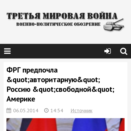
ФРГ предпочла
&quot;авторитарную&quot;
Россию &quot;свободной&quot;
Америке
06.05.2014
14:54
Источник