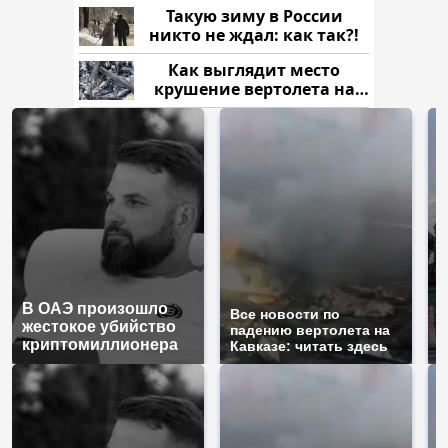
рублей
Такую зиму в России
никто не ждал: как так?!
Как выглядит место
крушение вертолета на
Кавказе: смотреть
В ОАЭ произошло
Т
Все новости по
жестокое убийство
б
падению вертолета на
криптомиллионера
ж
Кавказе: читать здесь