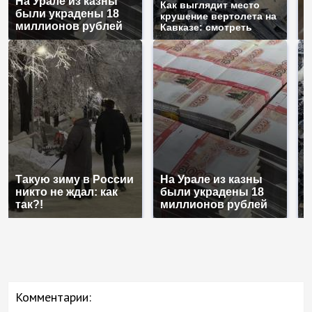
На Урале из казны
Н
Как выглядит место
были украдены 18
г
крушение вертолета на
миллионов рублей
м
Кавказе: смотреть
Такую зиму в России
На Урале из казны
К
никто не ждал: как
были украдены 18
к
так?!
миллионов рублей
К
Комментарии: