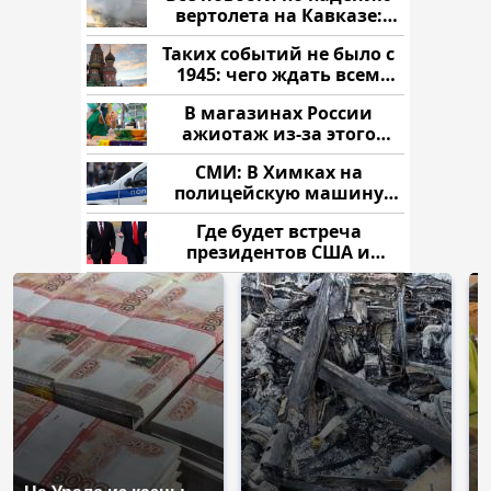
вертолета на Кавказе:
читать здесь
Таких событий не было с
1945: чего ждать всем
нам?
В магазинах России
ажиотаж из-за этого
продукта: что купить?
СМИ: В Химках на
полицейскую машину
напали и подожгли.
Где будет встреча
президентов США и
России: Европа?