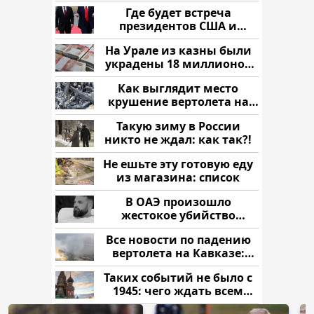
напали и подожгли.
Где будет встреча
президентов США и
России: Европа?
На Урале из казны были
украдены 18 миллионов
рублей
Как выглядит место
крушение вертолета на
Кавказе: смотреть
Такую зиму в России
никто не ждал: как так?!
Не ешьте эту готовую еду
из магазина: список
В ОАЭ произошло
жестокое убийство
криптомиллионера
Все новости по падению
вертолета на Кавказе:
читать здесь
Таких событий не было с
1945: чего ждать всем
нам?