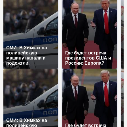
СМИ: В Химках на
полицейскую
Где будет встреча
Н
машину напали и
президентов США и
б
подожгли.
России: Европа?
м
СМИ: В Химках на
полицейскую
Где будет встреча
Н