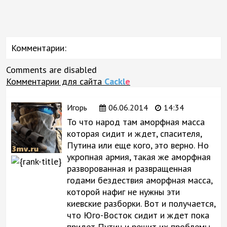
Комментарии:
Comments are disabled
Комментарии для сайта
Cackl
e
Игорь
06.06.2014
14:34
То что народ там аморфная масса
которая сидит и ждет, спасителя,
Путина или еще кого, это верно. Но
укропная армия, такая же аморфная
разворованная и развращенная
годами бездествия аморфная масса,
которой нафиг не нужны эти
киевские разборки. Вот и получается,
что Юго-Восток сидит и ждет пока
придет Путин и решит их проблемы