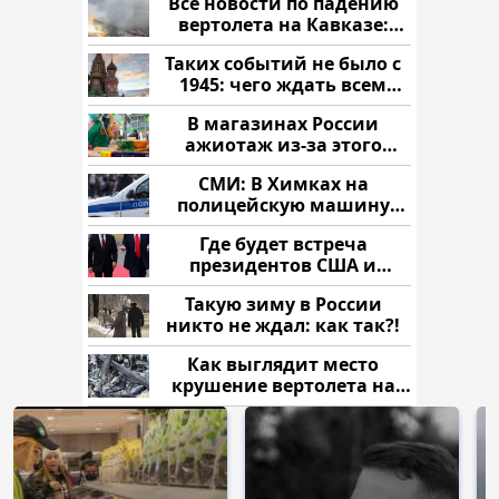
Все новости по падению
вертолета на Кавказе:
читать здесь
Таких событий не было с
1945: чего ждать всем
нам?
В магазинах России
ажиотаж из-за этого
продукта: что купить?
СМИ: В Химках на
полицейскую машину
напали и подожгли.
Где будет встреча
президентов США и
России: Европа?
Такую зиму в России
никто не ждал: как так?!
Как выглядит место
крушение вертолета на
Кавказе: смотреть