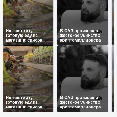
Не ешьте эту
В ОАЭ произошло
В
готовую еду из
жестокое убийство
п
магазина: список
криптомиллионера
К
Не ешьте эту
В ОАЭ произошло
В
готовую еду из
жестокое убийство
п
магазина: список
криптомиллионера
К