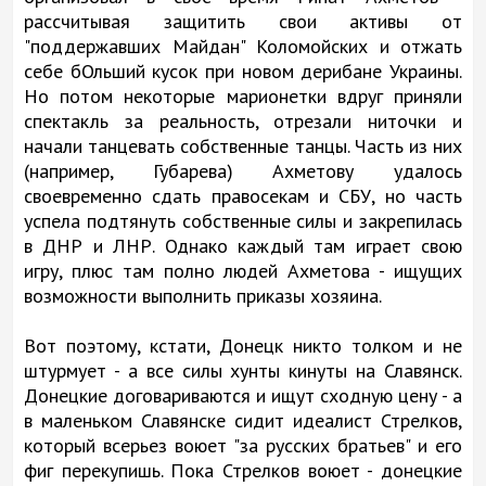
рассчитывая защитить свои активы от
"поддержавших Майдан" Коломойских и отжать
себе бОльший кусок при новом дерибане Украины.
Но потом некоторые марионетки вдруг приняли
спектакль за реальность, отрезали ниточки и
начали танцевать собственные танцы. Часть из них
(например, Губарева) Ахметову удалось
своевременно сдать правосекам и СБУ, но часть
успела подтянуть собственные силы и закрепилась
в ДНР и ЛНР. Однако каждый там играет свою
игру, плюс там полно людей Ахметова - ищущих
возможности выполнить приказы хозяина.
Вот поэтому, кстати, Донецк никто толком и не
штурмует - а все силы хунты кинуты на Славянск.
Донецкие договариваются и ищут сходную цену - а
в маленьком Славянске сидит идеалист Стрелков,
который всерьез воюет "за русских братьев" и его
фиг перекупишь. Пока Стрелков воюет - донецкие