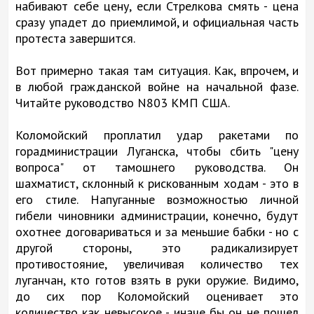
набивают себе цену, если Стрелкова смять - цена
сразу упадет до приемлимой, и официальная часть
протеста завершится.
Вот примерно такая там ситуация. Как, впрочем, и
в любой гражданской войне на начальной фазе.
Читайте руководство N803 КМП США.
Коломойский проплатил удар ракетами по
горадминистрации Луганска, чтобы сбить "цену
вопроса" от тамошнего руководства. Он
шахматист, склонный к рискованным ходам - это в
его стиле. Напуганные возможностью личной
гибели чиновники администрации, конечно, будут
охотнее договариваться и за меньшие бабки - но с
другой стороны, это радикализирует
противостояние, увеличивая количество тех
луганчан, кто готов взять в руки оружие. Видимо,
до сих пор Коломойский оценивает это
количество как невысокое - иначе бы он не пошел