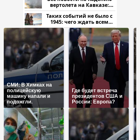
вертолета на Кавказе:
читать здесь
Таких событий не было с
1945: чего ждать всем
нам?
СМИ: В Химках на
полицейскую
Где будет встреча
Т
машину напали и
президентов США и
н
подожгли.
России: Европа?
т