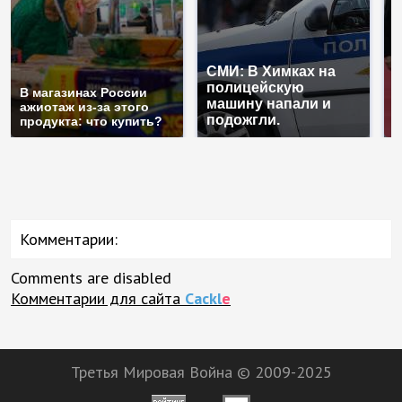
СМИ: В Химках на
полицейскую
Г
В магазинах России
машину напали и
п
ажиотаж из-за этого
подожгли.
Р
продукта: что купить?
Комментарии:
Comments are disabled
Комментарии для сайта
Cackl
e
Третья Мировая Война © 2009-2025