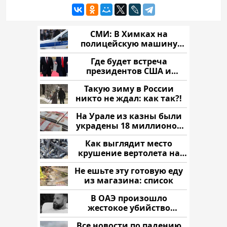
СМИ: В Химках на
полицейскую машину
напали и подожгли.
Где будет встреча
президентов США и
России: Европа?
Такую зиму в России
никто не ждал: как так?!
На Урале из казны были
украдены 18 миллионов
рублей
Как выглядит место
крушение вертолета на
Кавказе: смотреть
Не ешьте эту готовую еду
из магазина: список
В ОАЭ произошло
жестокое убийство
криптомиллионера
Все новости по падению