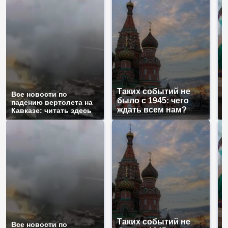
Таких событий не
Все новости по
В
было с 1945: чего
падению вертолета на
а
ждать всем нам?
Кавказе: читать здесь
п
Таких событий не
Все новости по
В