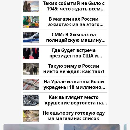
Таких событий не было с
1945: чего ждать всем
нам?
В магазинах России
ажиотаж из-за этого
продукта: что купить?
СМИ: В Химках на
полицейскую машину
напали и подожгли.
Где будет встреча
президентов США и
России: Европа?
Такую зиму в России
никто не ждал: как так?!
На Урале из казны были
украдены 18 миллионов
рублей
Как выглядит место
крушение вертолета на
Кавказе: смотреть
Не ешьте эту готовую еду
из магазина: список