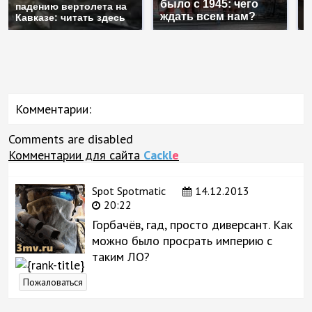
было с 1945: чего
падению вертолета на
а
ждать всем нам?
Кавказе: читать здесь
п
Комментарии:
Comments are disabled
Комментарии для сайта
Cackl
e
Spot Spotmatic
14.12.2013
20:22
Горбачёв, гад, просто диверсант. Как
можно было просрать империю с
таким ЛО?
Пожаловаться