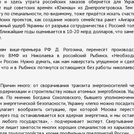
то и здесь утрата российских заказов обернётся для Укра
нт ещё советских времён «Южмаш» из Днепропетровска. Тем 
 по специальности, по-видимому, тоже придётся искать счаст
ских проектов, как создание нового семейства ракет «Ангар
жный ущерб Украины от разрыва сотрудничества с Россией то
 ближайшие годы оценивается в 10-20 млрд долларов, что зам
.
иям вице-премьера РФ Д. Рогозина, перенесёт производс
оего ВМФ из Николаева в российский Рыбинск. «Необход
и России. Нужно думать, как нам наверстать упущенное и сде
 что и в Рыбинск потянутся остающиеся без работы николаев
 Причин много: от сворачивания транзита энергоносителей ч
одернизации и строительству новых атомных энергоблоков. У
в. По мнению Богдана Соколовского, бывшего уполномоченн
энергетической безопасности, Украину «легко можно посадит
длагает вообразить ситуацию, при которой Москва перест
ерез год останавливается вся ядерная энергетика, и мы оста
 любого государства», - подчеркивает эксперт. Свертывани
ре лишит занятости многих хороших специалистов из харьковс
для трудоустройства, кроме профильных предприятий России.