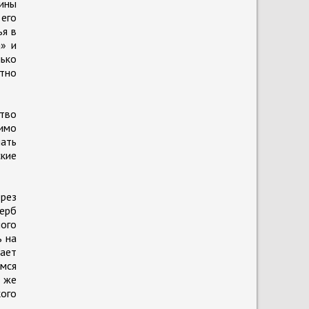
ины
его
ья в
а» и
лько
етно
тво
имо
лать
ские
ерез
щерб
ого
ь на
ает
емся
е же
кого