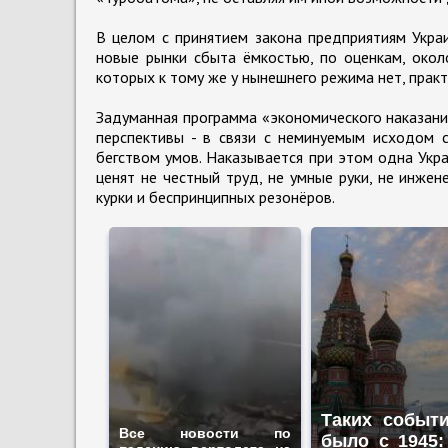
В целом с принятием закона предприятиям Укра
новые рынки сбыта ёмкостью, по оценкам, окол
которых к тому же у нынешнего режима нет, прак
Задуманная программа «экономического наказани
перспективы - в связи с неминуемым исходом 
бегством умов. Наказывается при этом одна Укра
ценят не честный труд, не умные руки, не инже
курки и беспринципных резонёров.
Таких событ
Все новости по
было с 1945: