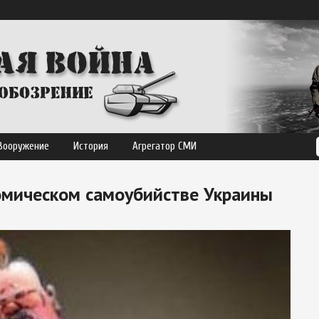
Вооружение
История
Агрегатор СМИ
номическом самоубийстве Украины