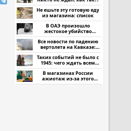
Не ешьте эту готовую еду
из магазина: список
В ОАЭ произошло
жестокое убийство
криптомиллионера
Все новости по падению
вертолета на Кавказе:
читать здесь
Таких событий не было с
1945: чего ждать всем
нам?
В магазинах России
ажиотаж из-за этого
продукта: что купить?