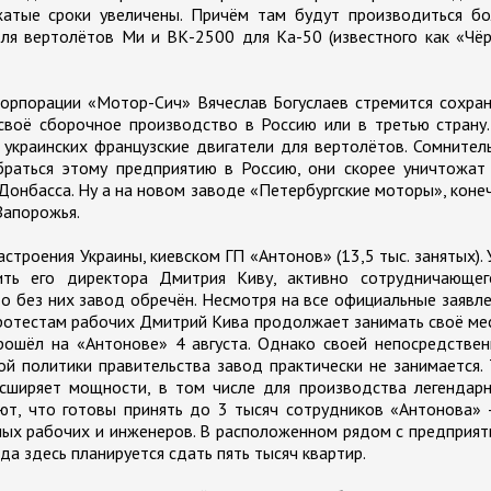
атые сроки увеличены. Причём там будут производиться бо
я вертолётов Ми и ВК-2500 для Ка-50 (известного как «Чёр
орпорации «Мотор-Сич» Вячеслав Богуслаев стремится сохра
 своё сборочное производство в Россию или в третью страну
украинских французские двигатели для вертолётов. Сомнител
браться этому предприятию в Россию, они скорее уничтожат
Донбасса. Ну а на новом заводе «Петербургские моторы», коне
Запорожья.
строения Украины, киевском ГП «Антонов» (13,5 тыс. занятых).
ить его директора Дмитрия Киву, активно сотрудничающег
о без них завод обречён. Несмотря на все официальные заявл
протестам рабочих Дмитрий Кива продолжает занимать своё ме
ошёл на «Антонове» 4 августа. Однако своей непосредствен
й политики правительства завод практически не занимается.
сширяет мощности, в том числе для производства легендарн
ют, что готовы принять до 3 тысяч сотрудников «Антонова» 
ных рабочих и инженеров. В расположенном рядом с предприя
а здесь планируется сдать пять тысяч квартир.