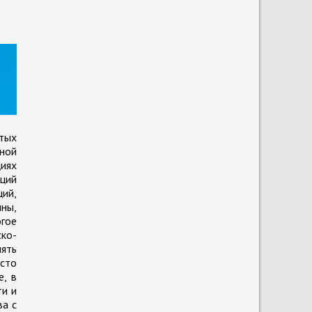
тых
ной
циях
ций
ий,
ины,
огое
ско-
ять
сто
е, в
ти и
ва с