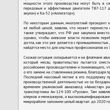
мощности этого производства могут быть в сж
передовые и эффективные двигатели ТВ7-117 дл
акула») и Ка-52 («Аллигатор»).
По некоторым данным, многолетний президент к
её любой ценой, заявляя, что может перенести
также утверждает, что РФ уже закупила вместо 
однако, чтобы киевские власти позволили пере
дотла, как это уже делается с промышленностью 
найдётся место для опытных профессионалов из 
Схожая ситуация складывается и на флагмане авиа
который месяц правительство пытается смест
российскими производителями и понимающего, чт
о его замене на ставленника режима, благодаря 
Последний массовый митинг в его поддержку пр
производственной деятельностью из-за бездарно
временем ульяновский авиазавод «Авиастар» ра
транспортника Ан-124-100 «Руслан». Там заявля
клерков и менеджеров, а высококвалифицирован
микрорайоне заложили целый квартал: до 2020 год