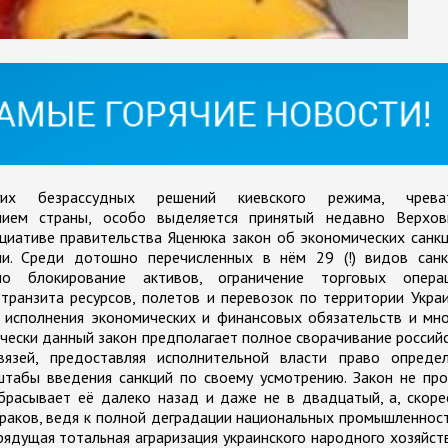
их безрассудных решений киевского режима, чрева
нием страны, особо выделяется принятый недавно Верхов
циативе правительства Яценюка закон об экономических санк
ии. Среди дотошно перечисленных в нём 29 (!) видов санк
но блокирование активов, ограничение торговых операц
транзита ресурсов, полетов и перевозок по территории Укра
 исполнения экономических и финансовых обязательств и мн
ически данный закон предполагает полное сворачивание россий
связей, предоставляя исполнительной власти право определ
табы введения санкций по своему усмотрению. Закон не про
брасывает её далеко назад и даже не в двадцатый, а, скоре
раков, ведя к полной деградации национальных промышленнос
рядущая тотальная аграризация украинского народного хозяйст