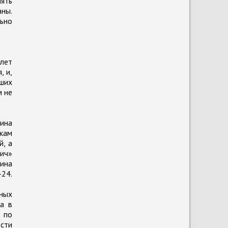
лять
аны.
ьно
 лет
, и,
вших
м не
аина
кам
й, а
ич»
аина
-24.
ных
а в
 по
ости