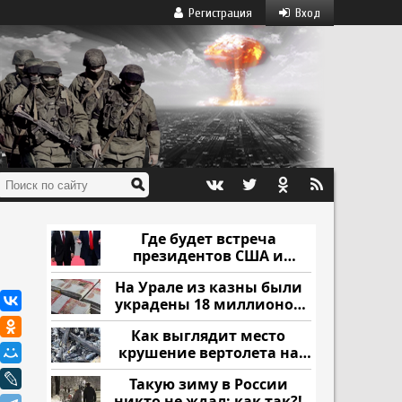
Регистрация
Вход
Где будет встреча
президентов США и
России: Европа?
На Урале из казны были
украдены 18 миллионов
рублей
Как выглядит место
крушение вертолета на
Кавказе: смотреть
Такую зиму в России
никто не ждал: как так?!