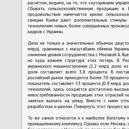
расчётом, видимо, на то, что «хуторянами управл
Сбывать сельскохозяйственную продукцию в 
продовольствия намечается кризис сельскохо
санкции Киева дают дополнительные стимулы 
технологиям новых, более совершенных произво
кадров с Украины.
Дело не только в значительных объемах двусто
млрд), сравнимых с масштабами обмена Украины
снижения уровня сотрудничества с Москвой А. Яце
но куда важнее структура этих потерь. В Ро
украинского машиностроения (2,2 млрд долл. из
доля составляет всего 3,8 процента. В пост
российский рынок приходится более 70 процентов
показатель составляет 53 процента (0,9 млрд до
технологий, здесь создаётся достаточно высока
невостребованности продукции этих отраслей на
занятых выгнать на улицу. Вместе с ними отпа
разработках и школах. Повернуть этот процесс в
То же самое относится и к наиболее богатому н
промышленному комплексу. Однако если Москва, 