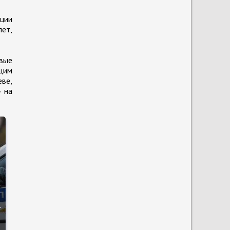
кции
лет,
овые
щим
еве,
» на
а
и