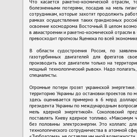
Что касается ракетно-космической отрасли, 
болезненными потерями, посадив на мель гига
сотрудникам, которые захотят продолжить работу
рамках осуществления таких грандиозных россий
освоение космодрома Восточный. В целом возмо
в авиастроении и ракетно-космической отрасли в
превосходит прогнозы Яценюка по всей экономике
В области судостроения Россия, по заявлен
газотурбинных двигателей для фрегатов св
производить все двигатели только на территори
мощный технологический рывок». Надо полагать,
специалисты.
Огромные потери грозят украинской энергетике.
территорию Украины до остановки проектов по м
здесь оценивается примерно в 6 млрд долларо
президента Украины по международным вопросам 
мель ядерной энергетикой». Соколовский пре
поставлять Киеву ядерное топливо. «Максимум ч
без половины электроэнергии. Это коллапс для
технологического сотрудничества в атомной сфе
«Турбоатома», не оставляя им иной возможности 