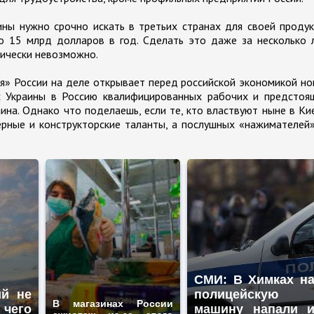
ины нужно срочно искать в третьих странах для своей проду
о 15 млрд долларов в год. Сделать это даже за несколько 
тически невозможно.
я» России на деле открывает перед российской экономикой н
с Украины в Россию квалифицированных рабочих и предстоя
ина. Однако что поделаешь, если те, кто властвуют ныне в Ки
нерные и конструкторские таланты, а послушных «нажимателей
СМИ: В Химках н
ий не
полицейскую
В магазинах России
 чего
машину напали 