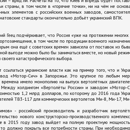
сии – вряд ли. Расчёты на то, что Киев и впредь будет постав
 страны, в том числе в «горячие точки», ни на чём не основ
чных элементов с российских военных заводов, самостоятел
 натовские стандарты окончательно добьёт украинский ВПК.
ий Геец подчёркивает, что Россия «уже на протяжении многих
ртозамещения, в том числе по продукции военного назначения
орым она ещё с советских времен зависела от поставок из бы
дной выгоде можно было бы заниматься вместе, но новый режи
ы своего катастрофического выбора.
 ссылаться украинские власти как на пример того, что и Укр
завод «Мотор-Сич» в Запорожье. Это крупное по любым мер
ие времена имело монополию на выпуск вертолётных двигателе
. Между холдингом «Вертолёты России» и заводом «Мотор-С
тоимостью 1,2 млрд долларов, по которому до 2016 года Укр
гателей ТВ3-117 для коммерческих вертолетов Ми-8, Ми-17, Ми
мов» - российский производитель и разработчик вертолёт
ельство нового конструкторско-производственного комплекс
же в 2015 году завод выйдет на полную проектную мощность
что должно покрыть все потребности страны. При необходим