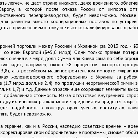
ять легче», не даст стране никакого, даже временного, облегче
Европу, в которой после отказа России от импорта отт
зяйственного перепроизводства, будет невозможно. Москве
для развития вместо кооперационных поставок по устарев
дств с привлечением к тому же высококвалифицированных раб
ронней торговли между Россией и Украиной (за 2013 год - $
 со всей Европой ($45,6 млрд). Одни только прямые потери
нюк оценил в 7 млрд долл. Сумма для Киева сама по себе огром
ссию идёт, например, около 58 процентов экспорта продук
 3,8), а в российском машиностроительном импорте «украинс
авках железнодорожного оборудования с Украины за рубеж
 (1,7 млрд долл. из 2,4), по продукции неорганической химии 
лл. из 1,7) и т.д. Данные отрасли ещё сохраняют элементы выс
я добавленная стоимость. Из-за отсутствия внутреннего спро
 других внешних рынках многие предприятия придется закрыт
дет надобность в конструкторах, ученых, институтах, науч
спять будет невозможно.
а Украине, как и в России, наследию советских времен – вое
скорректировав свои оборонительные программы, сможет обой