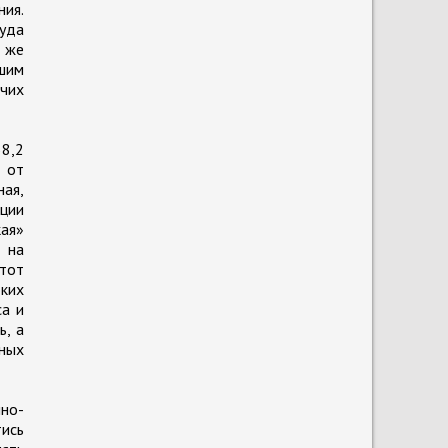
ния.
уда
 же
шим
очих
38,2
 от
ная,
ции
кая»
 на
этот
оких
са и
ь, а
ных
нно-
тись