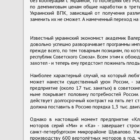
без кооперации с Украиной, то последняя без Рос
по демпинговым ценам общие наработки в третьи
Украинский ВПК, зависящий от получения разли
заменить их не сможет. А намеченный переход на
Известный украинский экономист академик Валер
довольно успешно разворачивает программы импо
прежде всего, по тем товарным позициям, по кот
республик Советского Союза». Всем этим к обою
захотел - и теперь ему предстоит пожинать плод
Наиболее характерный случай, на который любят
может нанести существенный урон России, - 
предприятие (около 17 тыс. занятых) в советск
ныне покрывает половину потребностей России
действует долгосрочный контракт на пять лет с
должна поставить в Россию порядка 1,3 тыс. дви
Однако в настоящий момент предприятие «Кли
моторов серий «Ми» и «Ка» - завершает строит
санкт-петербургском микрорайоне Шувалово. У
производству 600 вертолётных моторов в год, 