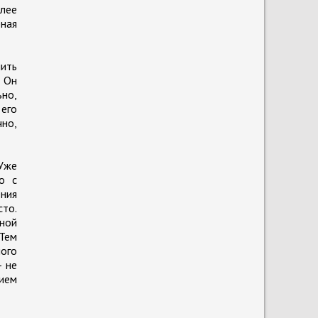
лее
ная
нить
. Он
ьно,
 его
чно,
 Уже
о с
ения
сто.
ной
 Тем
ого
- не
тием