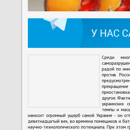
Среди мног
саморазруше
радой по ини
против Росс
предусмотре
прекращение 
приостановка
другое. Факт
украинских 
темпы и масш
наносит огромный ущерб самой Украине - он от
девятнадцатый век, во времена помещиков и бат
научно-технологического потенциала. При этом г