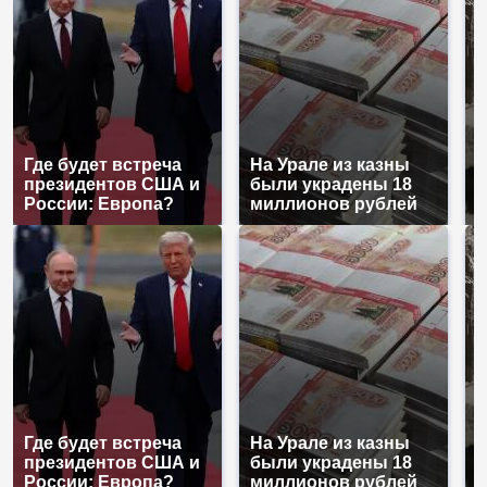
Где будет встреча
На Урале из казны
Т
президентов США и
были украдены 18
н
России: Европа?
миллионов рублей
т
Где будет встреча
На Урале из казны
Т
президентов США и
были украдены 18
н
России: Европа?
миллионов рублей
т