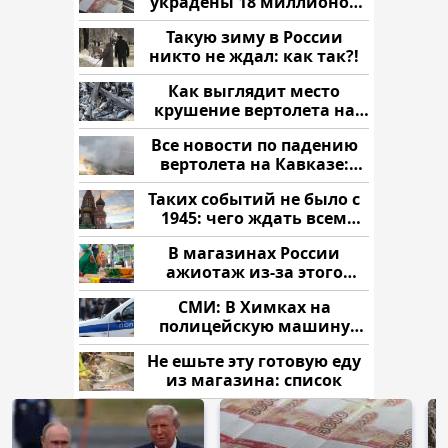
украдены 18 миллионов
рублей
Такую зиму в России
никто не ждал: как так?!
Как выглядит место
крушение вертолета на
Кавказе: смотреть
Все новости по падению
вертолета на Кавказе:
читать здесь
Таких событий не было с
1945: чего ждать всем
нам?
В магазинах России
ажиотаж из-за этого
продукта: что купить?
СМИ: В Химках на
полицейскую машину
напали и подожгли.
Не ешьте эту готовую еду
из магазина: список