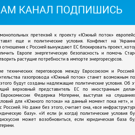
монопольных претензий к проекту «Южный поток» европейс
тавят еще и политические условия. Конфликт на Украин
 отношения с Россией вынуждают ЕС блокировать проект, кот
еличить Европе энергетическую безопасность и помочь Стар
творить растущие потребности в импорте энергоресурсов.
ие технических переговоров между Евросоюзом и Россией
оительства газопровода «Южный поток» станет возможным по
я этого будут созданы надлежащие политические условия. Об 
ущий верховный представитель ЕС по иностранным дела
 Еврокомиссии Федерика Могерини, выступая на слушания
условий для «Южного потока» на данный момент пока нет», и
с Россией. Но даже без этого, считает она, «все инфраструкту
ическую базу». «И если (и когда) политические условия бу
дискуссия может возобновиться, если юридическая база бу
герини.