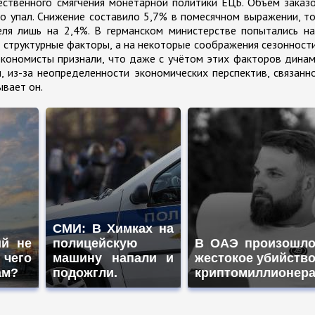
ственного смягчения монетарной политики ЕЦБ. Объём заказ
ко упал. Снижение составило 5,7% в помесячном выражении, т
еля лишь на 2,4%. В германском министерстве попытались н
а структурные факторы, а на некоторые соображения сезонности
экономисты признали, что даже с учётом этих факторов дина
, из-за неопределенности экономических перспектив, связанн
ывает он.
СМИ: В Химках на
ий не
полицейскую
В ОАЭ произошл
 чего
машину напали и
жестокое убийств
ам?
подожгли.
криптомиллионер