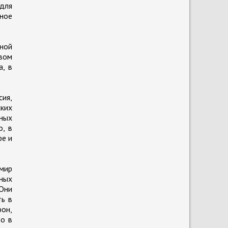
 для
ное
жной
вом
а, в
сия,
ких
зных
о, в
ре и
имир
нных
Они
ть в
фон,
о в