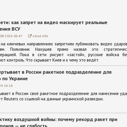
сети: как запрет на видео маскирует реальные
ения ВСУ
.08.2026 06:47
x-true.info
 на ключевых направлениях запретили публиковать видео ударо
иям. Полковник Нахушев прямо назвал это стратегичес
ерацией. Пока в сети рисуют «застой», русские войска бе
т контроль. Что скрывает Киев и к чему это ведёт.
ертывает в России ракетное подразделение для
 по Украине
26 16:16
ывает в России своё ракетное подразделение для нанесения уд
ет Reuters со ссылкой на данные украинской разведки.
актику воздушной войны: почему рекорд ракет при
ронов — не слабость