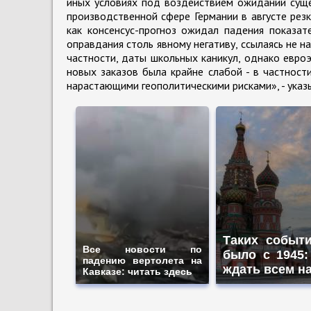
иных условиях под воздействием ожиданий суще
производственной сфере Германии в августе рез
как консенсус-прогноз ожидал падения показат
оправдания столь явному негативу, ссылаясь не н
частности, даты школьных каникул, однако евро
новых заказов была крайне слабой - в частности
нарастающими геополитическими рисками», - указ
Таких событ
Все новости по
было с 1945:
падению вертолета на
ждать всем н
Кавказе: читать здесь