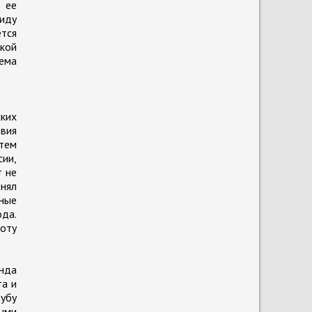
 ее
иду
ется
кой
лема
ских
овия
 тем
сии,
т не
енял
нные
ода.
оту
нда
та и
убу
ыми