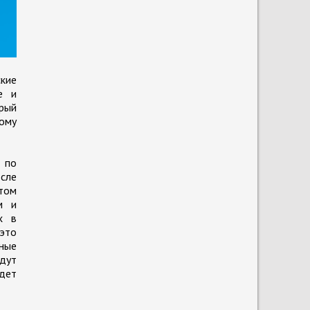
кие
е и
орый
ому
 по
сле
этом
м и
х в
 это
рные
дут
дет