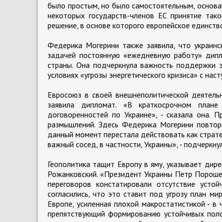
было простым, но было самостоятельным, основан
некоторых государств-членов ЕС принятие тако
решение, в основе которого европейское единств
Федерика Могерини также заявила, что украинс
задачей постоянную «ежедневную работу» дипл
страны. Она подчеркнула важность поддержки э
условиях «угрозы энергетического кризиса» с нас
Евросоюз в своей внешнеполитической деятельн
заявила дипломат. «В краткосрочном плане
договоренностей по Украине», - сказала она. 
размышлений. Здесь Федерика Могерини повтори
данный момент перестала действовать как стратег
важный сосед, в частности, Украины», - подчеркну
Геополитика тащит Европу в яму, указывает ди
Рожанковский. «Президент Украины Петр Пороше
переговоров констатировали отсутствие устой
согласились, что это ставит под угрозу план м
Европе, усиленная плохой макростатистикой - в 
препятствующий формированию устойчивых поло