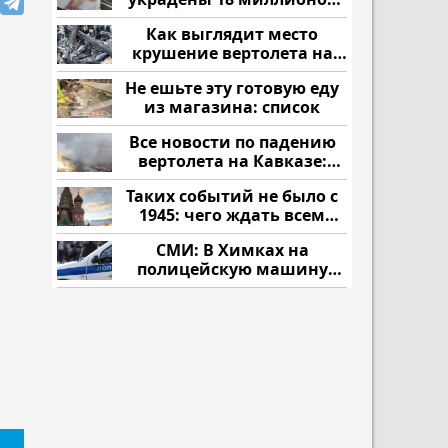
рублей
Как выглядит место
крушение вертолета на
Кавказе: смотреть
Не ешьте эту готовую еду
из магазина: список
Все новости по падению
вертолета на Кавказе:
читать здесь
Таких событий не было с
1945: чего ждать всем
нам?
СМИ: В Химках на
полицейскую машину
напали и подожгли.