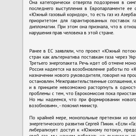
Она категорически отвергла подозрения в сим
последнего выступления в Европарламенте ее с
«Южный газовый коридор», то есть газ из Азерб
приоритетом для гарантированных поставок г
дипломатии. При этом она признала, что в отн
нарушения прав человека в этой стране.
Ранее в ЕС заявляли, что проект «Южный поток
стран как альтернатива поставкам газа через Ук
Третьего энергопакета. Речь идет об отмене мон
Россия надеется на возобновление работы по «
назначении нового руководителя, говорил на пр
остановлен. Межправительственные соглашения, 
и в принципе невозможно расторгнуть в односто
проблемы с тем, что Еврокомиссия пока приоста
Но мы надеемся, что при формировании нового
возобновим», - пояснил министр.
По крайней мере, монопольные претензии из во
энергетического развития Сергей Пикин. «Если «Г
либерализует доступ к «Южному потоку», пред
свой газ, мы начнем работать на рыночных ус