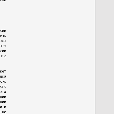
сии
вить
росы
ется
ссии
 и с
ожет
овка
том,
ма с
 это
ении
ации
и и
а не