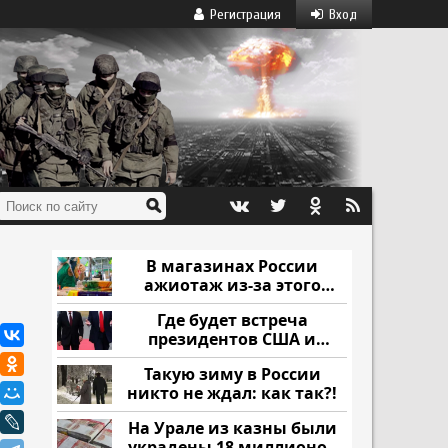
Регистрация
Вход
В магазинах России
ажиотаж из-за этого
продукта: что купить?
Где будет встреча
президентов США и
России: Европа?
Такую зиму в России
никто не ждал: как так?!
На Урале из казны были
украдены 18 миллионов