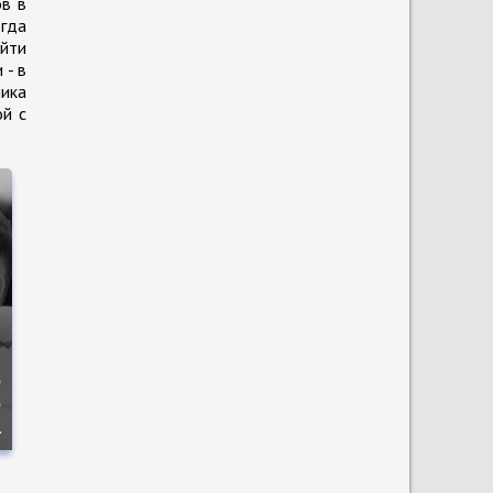
ов в
огда
айти
 - в
мика
ой с
о
о
а