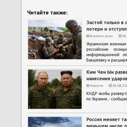
Читайте также:
Застой только в 
потери и отступл
Военное дело
06
Украинским военным
российским позиц
информационной оп
Бакшеевку и расширяю
Ким Чен Ын разв
нанесения ударов
Новости
06.08.20
КНДР якобы разверт
по Украине, - сообща
Россия меняет т
меньшем числе д