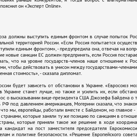
 пояснил он «Эксперт Online».
юза должны выступить единым фронтом в случае попыток Рос
льной территорией России. «Если Россия попытается осущест
тупили единым фронтом», - предупредила она, отвечая на воп
кие новые санкции ЕС должен предпринять, если Россия постара
зать, что на уровне государств-членов наше отношение к Ро
ыми, чтобы действовать в унисон между государствами-членами
нная стоимость», - сказала дипломат.
оссии будет зависеть от обстановки в Украине. «Евросоюз м
в Украине станет лучше, но также и усилить их, если обстан
прос о высказывании вице-президента США Джозефа Байдена о 
 РФ под давлением американцев, Могерини сказала, что знако
 что мы, европейцы, работали вместе с Байденом, но главное -
и странами, которые заняли ту же позицию по санкциям в отнош
 страны, которые приняли такое же решение в ходе координ
а кандидат на пост заместителя председателя Еврокомисси
елам и политике безопасности. «Решение Европейского совет