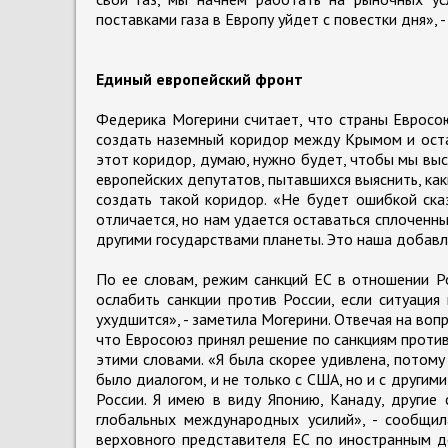
поставками газа в Европу уйдет с повестки дня», -
Единый европейский фронт
Федерика Могерини считает, что страны Евросо
создать наземный коридор между Крымом и оста
этот коридор, думаю, нужно будет, чтобы мы выс
европейских депутатов, пытавшихся выяснить, ка
создать такой коридор. «Не будет ошибкой ска
отличается, но нам удается оставаться сплоченн
другими государствами планеты. Это наша добавле
По ее словам, режим санкций ЕС в отношении Р
ослабить санкции против России, если ситуация 
ухудшится», - заметила Могерини. Отвечая на во
что Евросоюз принял решение по санкциям против
этими словами. «Я была скорее удивлена, потому
было диалогом, и не только с США, но и с другим
России. Я имею в виду Японию, Канаду, другие
глобальных международных усилий», - сообщил
верховного представителя ЕС по иностранным д