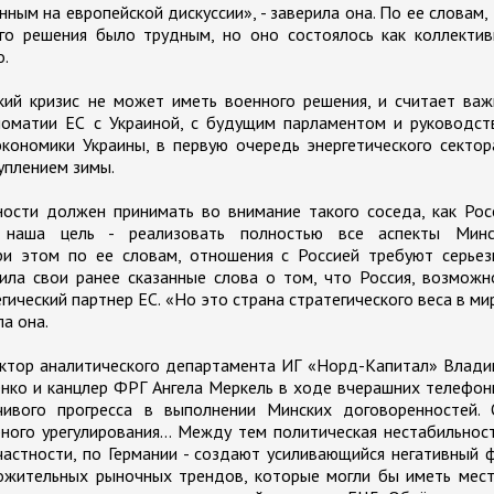
ным на европейской дискуссии», - заверила она. По ее словам,
го решения было трудным, но оно состоялось как коллектив
о.
кий кризис не может иметь военного решения, и считает ва
оматии ЕС с Украиной, с будущим парламентом и руководст
кономики Украины, в первую очередь энергетического сектор
туплением зимы.
ости должен принимать во внимание такого соседа, как Рос
 наша цель - реализовать полностью все аспекты Минс
При этом по ее словам, отношения с Россией требуют серье
ла свои ранее сказанные слова о том, что Россия, возможн
ический партнер ЕС. «Но это страна стратегического веса в ми
ла она.
ректор аналитического департамента ИГ «Норд-Капитал» Влад
нко и канцлер ФРГ Ангела Меркель в ходе вчерашних телефо
чивого прогресса в выполнении Минских договоренностей. 
ирного урегулирования… Между тем политическая нестабильнос
частности, по Германии - создают усиливающийся негативный 
жительных рыночных трендов, которые могли бы иметь мест