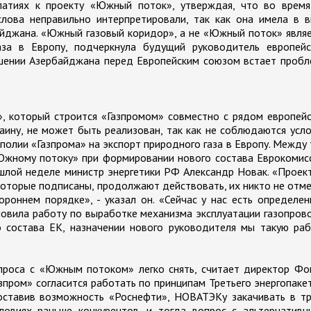
патиях к проекту «Южный поток», утверждая, что во время
лова неправильно интерпретировали, так как она имела в в
айджана. «Южный газовый коридор», а не «Южный поток» явля
аза в Европу, подчеркнула будущий руководитель европейс
ошении Азербайджана перед Европейским союзом встает проб
», который строится «Газпромом» совместно с рядом европей
раину, не может быть реализован, так как не соблюдаются усл
ополии «Газпрома» на экспорт природного газа в Европу. Между
Южному потоку» при формировании нового состава Еврокомис
ошлой неделе министр энергетики РФ Александр Новак. «Проек
которые подписаны, продолжают действовать, их никто не отм
роннем порядке», - указал он. «Сейчас у нас есть определе
новила работу по выработке механизма эксплуатации газопров
 состава ЕК, назначении нового руководителя мы такую раб
проса с «Южным потоком» легко снять, считает директор Фо
азпром» согласится работать по принципам Третьего энергопаке
оставив возможность «Роснефти», НОВАТЭКу закачивать в тр
ловиях раньше конкурентов, и тогда вопрос с альтернативн