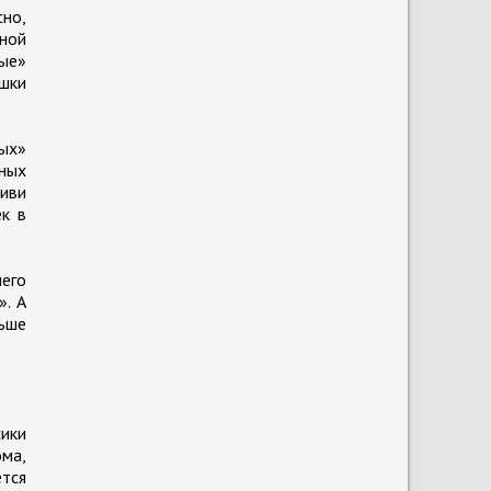
сно,
ной
ые»
ушки
лых»
ных
живи
ек в
шего
». А
льше
сики
ома,
тся