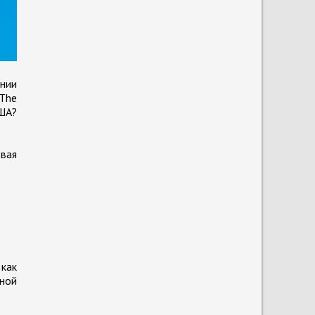
янии
The
ША?
овая
как
ной