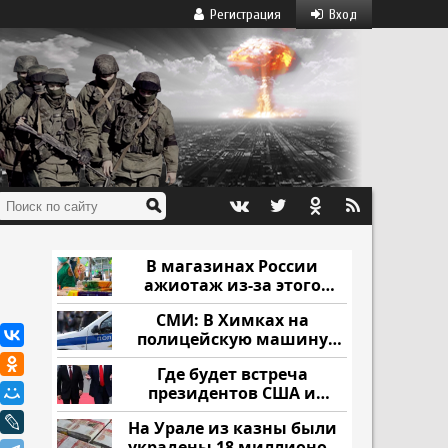
Регистрация
Вход
В магазинах России
ажиотаж из-за этого
продукта: что купить?
СМИ: В Химках на
полицейскую машину
напали и подожгли.
Где будет встреча
президентов США и
России: Европа?
На Урале из казны были
украдены 18 миллионов