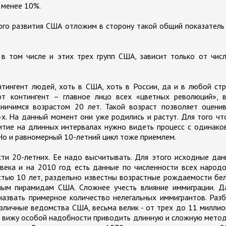
 менее 10%.
ого развития США отложим в сторону такой общий показатель
в том числе и этих трех групп США, зависит только от чис
тингент людей, хоть в США, хоть в России, да и в любой ст
т контингент – главное лицо всех «цветных революций», в
ничимся возрастом 20 лет. Такой возраст позволяет оценив
-х. На данный момент они уже родились и растут. Для того ч
итие на длинных интервалах нужно видеть процесс с одинак
 Но и равномерный 10-летний цикл тоже приемлем.
сти 20-летних. Ее надо высчитывать. Для этого исходные да
века и на 2010 год есть данные по численности всех народ
стью 10 лет, раздельно известны возрастные рождаемости бе
тным пирамидам США. Сложнее учесть влияние иммиграции. Д
назвать примерное количество нелегальных иммигрантов. Раз
зличные ведомства США, весьма велик - от трех до 11 милли
е вижу особой надобности приводить длинную и сложную мето