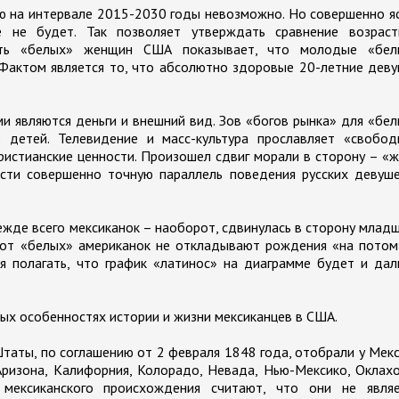
ю на интервале 2015-2030 годы невозможно. Но совершенно я
 не будет. Так позволяет утверждать сравнение возраст
сть «белых» женщин США показывает, что молодые «бел
Фактом является то, что абсолютно здоровые 20-летние дев
и являются деньги и внешний вид. Зов «богов рынка» для «бе
 детей. Телевидение и масс-культура прославляет «свобод
истианские ценности. Произошел сдвиг морали в сторону – «
ести совершенно точную параллель поведения русских девуш
жде всего мексиканок – наоборот, сдвинулась в сторону млад
е от «белых» американок не откладывают рождения «на потом
ия полагать, что график «латинос» на диаграмме будет и да
ых особенностях истории и жизни мексиканцев в США.
таты, по соглашению от 2 февраля 1848 года, отобрали у Мек
ризона, Калифорния, Колорадо, Невада, Нью-Мексико, Оклах
 мексиканского происхождения считают, что они не являе