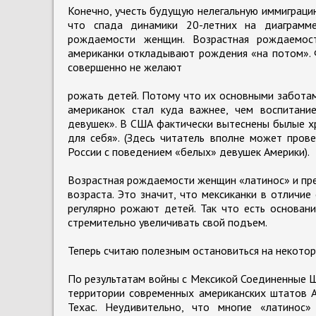
Конечно, учесть будущую нелегальную иммиграци
что спада динамики 20-летних на диаграмме
рождаемости женщин. Возрастная рождаемо
американки откладывают рождения «на потом». 
совершенно не желают
рожать детей. Потому что их основными заботам
американок стал куда важнее, чем воспитание
девушек». В США фактически вытеснены былые хр
для себя». (Здесь читатель вполне может пров
России с поведением «белых» девушек Америки).
Возрастная рождаемости женщин «латинос» и пре
возраста. Это значит, что мексиканки в отличи
регулярно рожают детей. Так что есть основан
стремительно увеличивать свой подъем.
Теперь считаю полезным остановиться на некотор
По результатам войны с Мексикой Соединенные Ш
территории современных американских штатов А
Техас. Неудивительно, что многие «латинос»