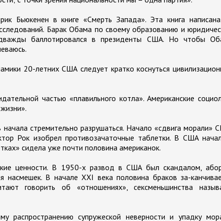
ик Бьюкенен в книге «Смерть Запада». Эта книга написана
исследований. Барак Обама по своему образованию и юридиче
 дважды баллотировался в президенты США. Но чтобы Об
неваюсь.
намики 20-летних США следует кратко коснуться цивилизацио
дательной частью «плавильного котла». Американские социо
жизни».
ь начала стремительно разрушаться. Начало «сдвига морали» 
октор Рок изобрел противозачаточные таблетки. В США нача
етках» сидела уже почти половина американок.
кие ценности. В 1950-х развод в США был скандалом, абор
я насмешек. В начале ХХI века половина браков за-канчива
тают говорить об «отношениях», сексменьшинства назыв
му распространению супружеской неверности и упадку мора