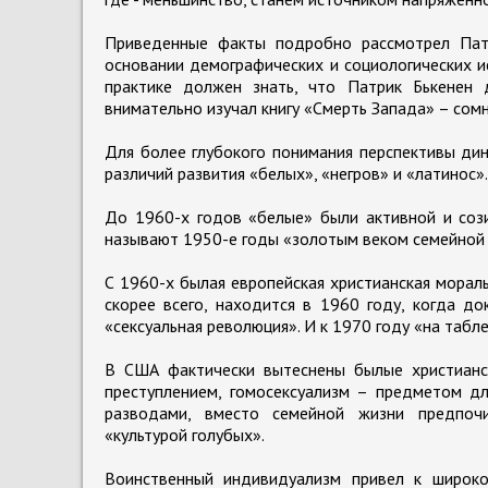
Приведенные факты подробно рассмотрел Патр
основании демографических и социологических 
практике должен знать, что Патрик Бькенен
внимательно изучал книгу «Смерть Запада» – сом
Для более глубокого понимания перспективы ди
различий развития «белых», «негров» и «латинос».
До 1960-х годов «белые» были активной и сози
называют 1950-е годы «золотым веком семейной 
С 1960-х былая европейская христианская морал
скорее всего, находится в 1960 году, когда д
«сексуальная революция». И к 1970 году «на табл
В США фактически вытеснены былые христианс
преступлением, гомосексуализм – предметом дл
разводами, вместо семейной жизни предпочи
«культурой голубых».
Воинственный индивидуализм привел к широко