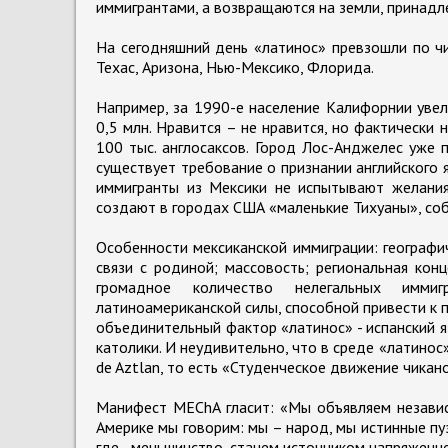
иммигрантами, а возвращаются на земли, принадл
На сегодняшний день «латинос» превзошли по чи
Техас, Аризона, Нью-Мексико, Флорида.
Например, за 1990-е население Калифорнии увели
0,5 млн. Нравится – не нравится, но фактически
100 тыс. англосаксов. Город Лос-Анджелес уже 
существует требование о признании английского 
иммигранты из Мексики не испытывают желания 
создают в городах США «маленькие Тихуаны», со
Особенности мексиканской иммиграции: географ
связи с родиной; массовость; региональная кон
громадное количество нелегальных имми
латиноамериканской силы, способной привести к 
объединительный фактор «латинос» - испанский яз
католики. И неудивительно, что в среде «латинос
de Aztlan, то есть «Студенческое движение чикано
Манифест MEChA гласит: «Мы объявляем независ
Америке мы говорим: мы – народ, мы истинные пуэ
где - меньшинство, станем источником напряженно