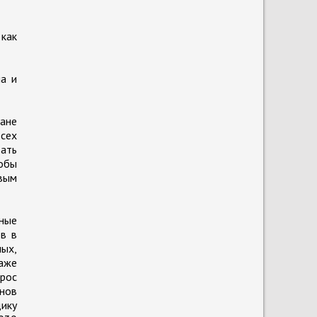
 как
ла и
ране
сех
ать
тобы
овым
нные
ов в
лых,
аже
брос
онов
дику