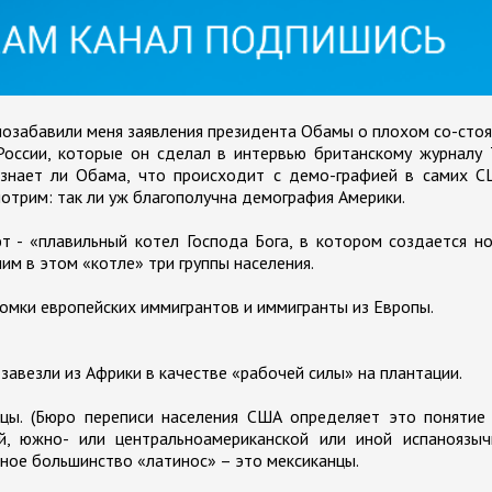
позабавили меня заявления президента Обамы о плохом со-сто
оссии, которые он сделал в интервью британскому журналу 
 знает ли Обама, что происходит с демо-графией в самих С
отрим: так ли уж благополучна демография Америки.
 - «плавильный котел Господа Бога, в котором создается н
им в этом «котле» три группы населения.
томки европейских иммигрантов и иммигранты из Европы.
завезли из Африки в качестве «рабочей силы» на плантации.
цы. (Бюро переписи населения США определяет это понятие 
ой, южно- или центральноамериканской или иной испаноязыч
тное большинство «латинос» – это мексиканцы.