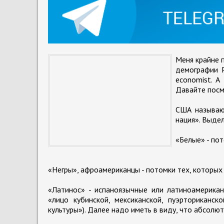
Меня крайне 
демографии Р
economist. А
Давайте посм
США называют
нация». Выдел
«Белые» - по
«Негры», афроамериканцы - потомки тех, которых 
«Латинос» - испаноязычные или латиноамерикан
«лицо кубинской, мексиканской, пуэрториканск
культуры»). Далее надо иметь в виду, что абсолю