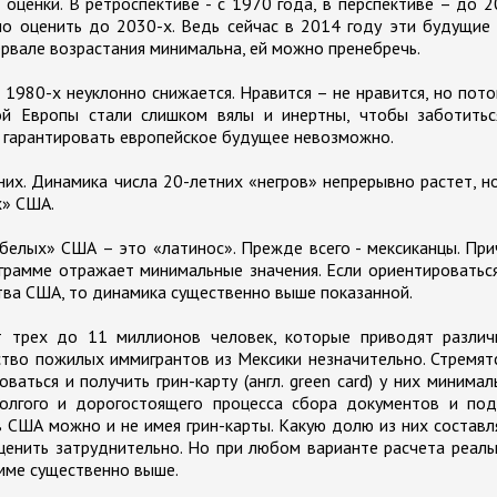
оценки. В ретроспективе - с 1970 года, в перспективе – до 
но оценить до 2030-х. Ведь сейчас в 2014 году эти будущие
ервале возрастания минимальна, ей можно пренебречь.
 1980-х неуклонно снижается. Нравится – не нравится, но пот
ой Европы стали слишком вялы и инертны, чтобы заботитьс
 гарантировать европейское будущее невозможно.
их. Динамика числа 20-летних «негров» непрерывно растет, н
х» США.
белых» США – это «латинос». Прежде всего - мексиканцы. Пр
аграмме отражает минимальные значения. Если ориентироватьс
ва США, то динамика существенно выше показанной.
т трех до 11 миллионов человек, которые приводят различ
ство пожилых иммигрантов из Мексики незначительно. Стремят
аться и получить грин-карту (англ. green card) у них минимал
олгого и дорогостоящего процесса сбора документов и под
в США можно и не имея грин-карты. Какую долю из них состав
ценить затруднительно. Но при любом варианте расчета реал
мме существенно выше.