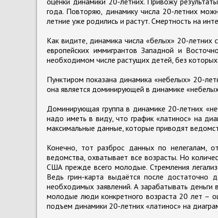
оценки динамики 20-летних. Привожу результаты 
года. Повторяю, динамику числа 20-летних мож
летние уже родились и растут. Смертность на инт
Как видите, динамика числа «белых» 20-летних с
европейских иммигрантов Западной и Восточн
необходимом числе растущих детей, без которых
Пунктиром показана динамика «небелых» 20-летн
она является доминирующей в динамике «небелы
Доминирующая группа в динамике 20-летних «не
надо иметь в виду, что график «латинос» на ди
максимальные данные, которые приводят ведомст
Конечно, тот разброс данных по нелегалам, о
ведомства, охватывает все возрасты. Но количе
США прежде всего молодые. Стремления легализов
Ведь грин-карта выдаётся после достаточно д
необходимых заявлений. А зарабатывать деньги 
молодые люди конкретного возраста 20 лет – о
подъем динамики 20-летних «латинос» на диагра