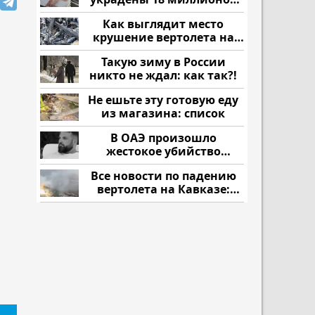
рублей
Как выглядит место
крушение вертолета на
Кавказе: смотреть
Такую зиму в России
никто не ждал: как так?!
Не ешьте эту готовую еду
из магазина: список
В ОАЭ произошло
жестокое убийство
криптомиллионера
Все новости по падению
вертолета на Кавказе:
читать здесь