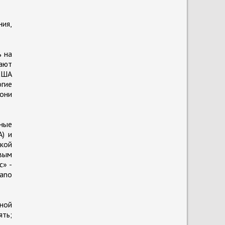
ния,
ь на
дают
 США
огие
 они
нные
А) и
кой
рвым
с» -
cano
ной
ять;