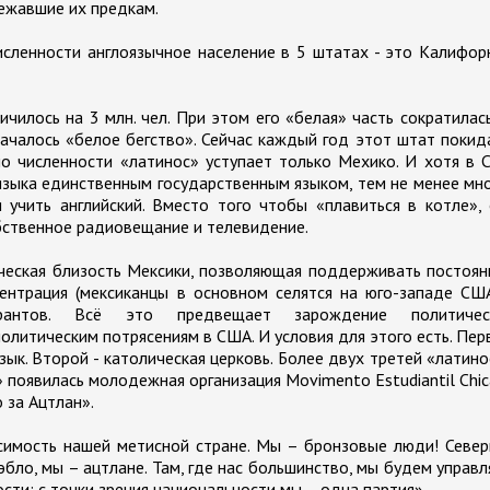
ежавшие их предкам.
сленности англоязычное население в 5 штатах - это Калифор
чилось на 3 млн. чел. При этом его «белая» часть сократилас
 началось «белое бегство». Сейчас каждый год этот штат поки
по численности «латинос» уступает только Мехико. И хотя в
языка единственным государственным языком, тем не менее мн
учить английский. Вместо того чтобы «плавиться в котле»,
бственное радиовещание и телевидение.
ическая близость Мексики, позволяющая поддерживать постоя
центрация (мексиканцы в основном селятся на юго-западе СШ
грантов. Всё это предвещает зарождение политичес
политическим потрясениям в США. И условия для этого есть. Пе
ык. Второй - католическая церковь. Более двух третей «латино
» появилась молодежная организация Movimento Estudiantil Chi
 за Ацтлан».
имость нашей метисной стране. Мы – бронзовые люди! Север
бло, мы – ацтлане. Там, где нас большинство, мы будем управл
сти; с точки зрения национальности мы – одна партия».