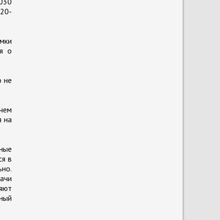
2030
 20-
омки
я о
о не
ичем
я на
ные
ся в
ьно.
ачи
ляют
ьный