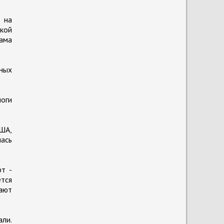
 на
ской
ама
нных
логи
США,
лась
т -
ется
ают
ли.