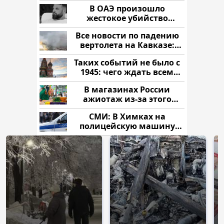
В ОАЭ произошло
жестокое убийство
криптомиллионера
Все новости по падению
вертолета на Кавказе:
читать здесь
Таких событий не было с
1945: чего ждать всем
нам?
В магазинах России
ажиотаж из-за этого
продукта: что купить?
СМИ: В Химках на
полицейскую машину
напали и подожгли.