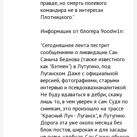
правде, но смерть полевого
командира не в интересах
Плотницкого."
Информация от блогера 9oodw1n:
"Сегодняшняя лента пестрит
сообщениями о ликвидации Сан
Саныча Беднова (также известного
как "Бэтмен") в Лутугино, под
Луганском. Даже с официальной
версией, фотографиями, старыми
интервью и псевдоквазианалитикой.
Не буду вдаваться в дебри, скажу
лишь то, в чем уверен я сам. Судя по
снимкам, это произошло на трассе
"Красный Луч - Луганск", в Лутугино.
Дорога эта уже около месяца без
блок-постов, широкая и для засады
не очень удобная. Сан Саныч обычно