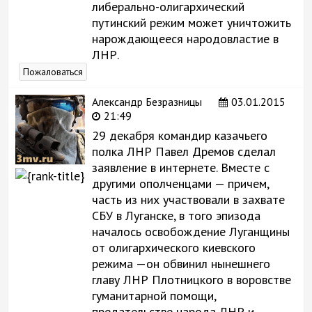
либерально-олигархический
путинский режим может уничтожить
нарождающееся народовластие в
ЛНР.
Пожаловаться
Александр Безразницы
03.01.2015
21:49
29 декабря командир казачьего
полка ЛНР Павел Дремов сделал
заявление в интернете. Вместе с
другими ополченцами — причем,
часть из них участвовали в захвате
СБУ в Луганске, в того эпизода
началось освобождение Луганщины
от олигархического киевского
режима —он обвинил нынешнего
главу ЛНР Плотницкого в воровстве
гуманитарной помощи,
предательстве народа ЛНР и