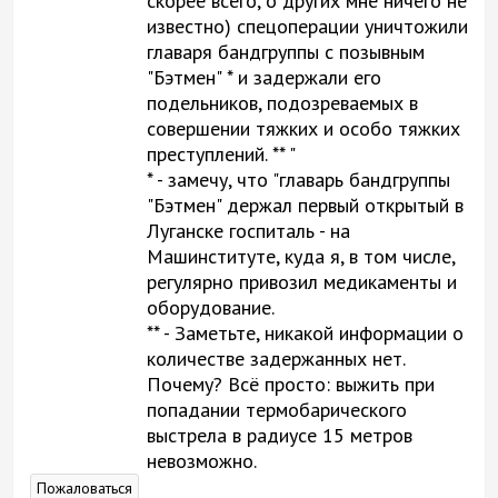
скорее всего, о других мне ничего не
известно) спецоперации уничтожили
главаря бандгруппы с позывным
"Бэтмен" * и задержали его
подельников, подозреваемых в
совершении тяжких и особо тяжких
преступлений. ** "
* - замечу, что "главарь бандгруппы
"Бэтмен" держал первый открытый в
Луганске госпиталь - на
Машинституте, куда я, в том числе,
регулярно привозил медикаменты и
оборудование.
** - Заметьте, никакой информации о
количестве задержанных нет.
Почему? Всё просто: выжить при
попадании термобарического
выстрела в радиусе 15 метров
невозможно.
Пожаловаться