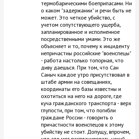
термобарическими боеприпасами. Ни
о каком "задержании" и речи быть не
может. Это четкое убийство, с
учетом сопутствующего ущерба,
запланированное и исполненное
посредственными умами. Это же
объясняет и то, почему к инциденту
непричастны российские "военспецы"
- работа настолько топорная, что
диву даешься. При том, что Сан
Саныч каждое утро присутствовал в
штабе армии на совещаниях,
координаты его базы известны и
охотиться на него на дороге, где
куча гражданского транспорта - верх
глупости, при том, что погибли
граждане России - говорить о
причастности военспецов к этому
убийству не стоит. Допущу, впрочем,
что это мог распланировать некий