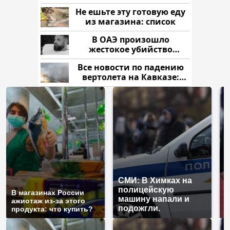
рублей
Не ешьте эту готовую еду
из магазина: список
В ОАЭ произошло
жестокое убийство
криптомиллионера
Все новости по падению
вертолета на Кавказе:
читать здесь
СМИ: В Химках на
полицейскую
Г
В магазинах России
машину напали и
п
ажиотаж из-за этого
подожгли.
Р
продукта: что купить?