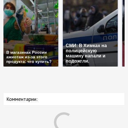
СМИ: В Химках на
полицейскую
Г
В магазинах России
машину напали и
п
ажиотаж из-за этого
подожгли.
Р
продукта: что купить?
Комментарии: