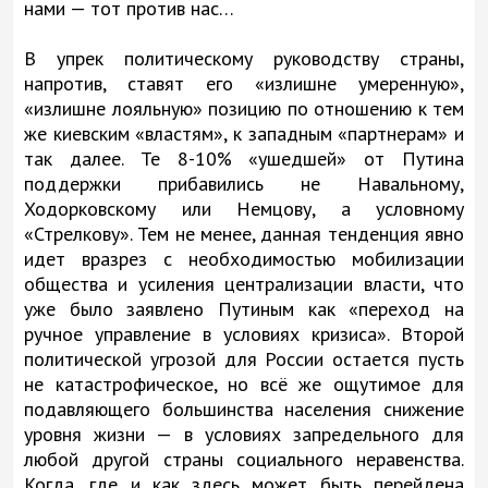
нами — тот против нас…
В упрек политическому руководству страны,
напротив, ставят его «излишне умеренную»,
«излишне лояльную» позицию по отношению к тем
же киевским «властям», к западным «партнерам» и
так далее. Те 8-10% «ушедшей» от Путина
поддержки прибавились не Навальному,
Ходорковскому или Немцову, а условному
«Стрелкову». Тем не менее, данная тенденция явно
идет вразрез с необходимостью мобилизации
общества и усиления централизации власти, что
уже было заявлено Путиным как «переход на
ручное управление в условиях кризиса». Второй
политической угрозой для России остается пусть
не катастрофическое, но всё же ощутимое для
подавляющего большинства населения снижение
уровня жизни — в условиях запредельного для
любой другой страны социального неравенства.
Когда, где и как здесь может быть перейдена