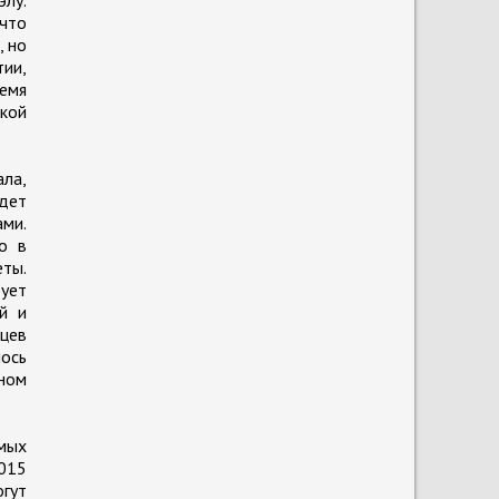
 что
, но
ии,
ремя
ской
ла,
удет
ами.
о в
еты.
бует
й и
нцев
лось
нном
мых
2015
гут