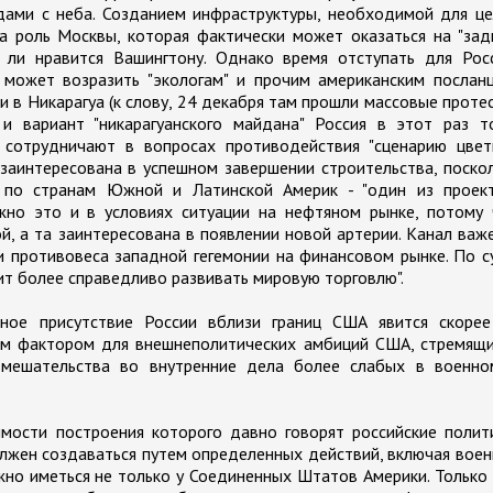
ами с неба. Созданием инфраструктуры, необходимой для це
та роль Москвы, которая фактически может оказаться на "за
ли нравится Вашингтону. Однако время отступать для Росс
может возразить "экологам" и прочим американским посланц
 в Никарагуа (к слову, 24 декабря там прошли массовые проте
 и вариант "никарагуанского майдана" Россия в этот раз т
 сотрудничают в вопросах противодействия "сценарию цвет
 заинтересована в успешном завершении строительства, поско
 по странам Южной и Латинской Америк - "один из проект
жно это и в условиях ситуации на нефтяном рынке, потому 
, а та заинтересована в появлении новой артерии. Канал важ
и противовеса западной гегемонии на финансовом рынке. По с
лит более справедливо развивать мировую торговлю".
ное присутствие России вблизи границ США явится скорее
м фактором для внешнеполитических амбиций США, стремящи
вмешательства во внутренние дела более слабых в военно
мости построения которого давно говорят российские полит
олжен создаваться путем определенных действий, включая вое
жно иметься не только у Соединенных Штатов Америки. Только