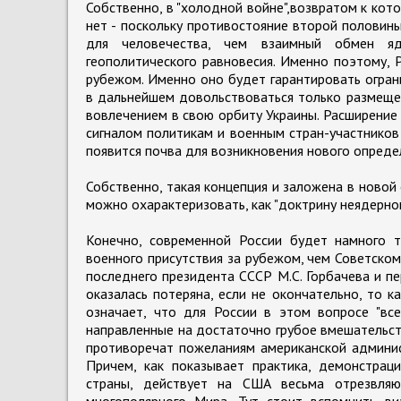
Собственно, в "холодной войне",возвратом к кото
нет - поскольку противостояние второй половин
для человечества, чем взаимный обмен яд
геополитического равновесия. Именно поэтому, 
рубежом. Именно оно будет гарантировать ограни
в дальнейшем довольствоваться только размеще
вовлечением в свою орбиту Украины. Расширение 
сигналом политикам и военным стран-участников 
появится почва для возникновения нового определ
Собственно, такая концепция и заложена в новой
можно охарактеризовать, как "доктрину неядерно
Конечно, современной России будет намного 
военного присутствия за рубежом, чем Советском
последнего президента СССР М.С. Горбачева и пер
оказалась потеряна, если не окончательно, то 
означает, что для России в этом вопросе "вс
направленные на достаточно грубое вмешательств
противоречат пожеланиям американской админис
Причем, как показывает практика, демонстра
страны, действует на США весьма отрезвляю
многополярного Мира. Тут стоит вспомнить ви