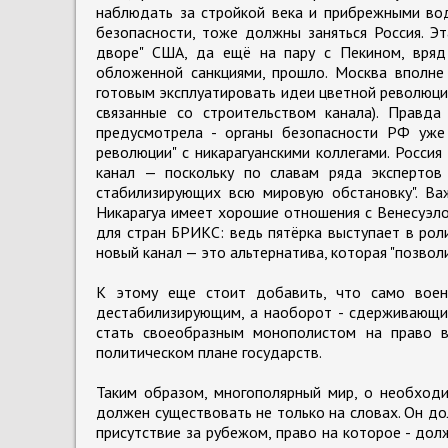
наблюдать за стройкой века и прибрежными вод
безопасности, тоже должны заняться Россия. Э
дворе" США, да ещё на пару с Пекином, вряд 
обложенной санкциями, прошло. Москва вполне 
готовым эксплуатировать идеи цветной революции
связанные со строительством канала). Правда
предусмотрела - органы безопасности РФ уже
революции" с никарагуанскими коллегами. Россия
канал — поскольку по славам ряда экспертов
стабилизирующих всю мировую обстановку". Ва
Никарагуа имеет хорошие отношения с Венесуэлой
для стран БРИКС: ведь пятёрка выступает в рол
новый канал — это альтернатива, которая "позво
К этому еще стоит добавить, что само воен
дестабилизирующим, а наоборот - сдерживающи
стать своеобразным монополистом на право 
политическом плане государств.
Таким образом, многополярный мир, о необходи
должен существовать не только на словах. Он д
присутствие за рубежом, право на которое - дол