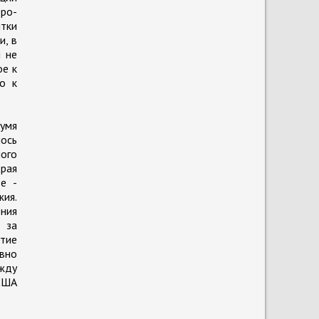
еро-
ытки
и, в
и не
ое к
о к
вумя
лось
ого
орая
е -
ия.
ения
 за
итие
вно
жду
США