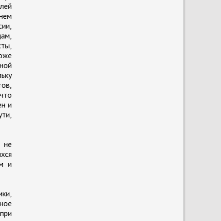
лей
днем
ии,
ам,
сты,
оже
ной
льку
ов,
что
ен и
ути,
 не
хся
м и
ики,
нное
 при