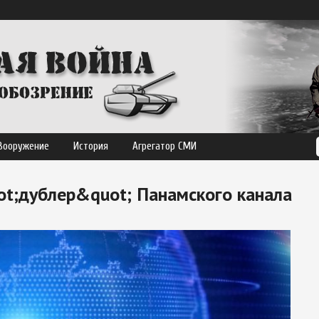
Вооружение
История
Агрегатор СМИ
ot;дублер&quot; Панамского канала