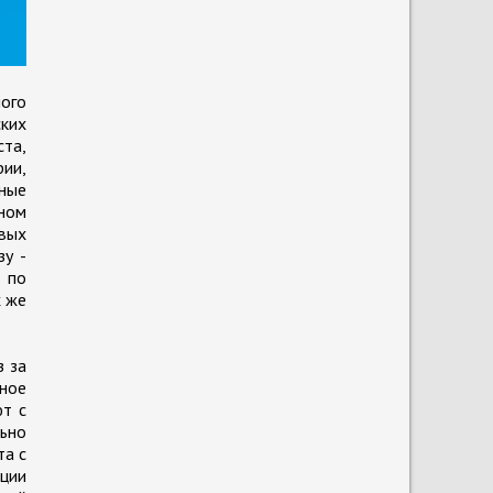
ного
ских
ста,
ии,
ные
ном
вых
у -
 по
х же
з за
ное
ют с
льно
та с
ации