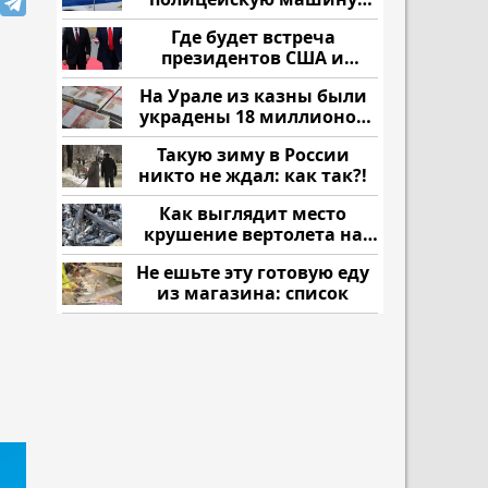
напали и подожгли.
Где будет встреча
президентов США и
России: Европа?
На Урале из казны были
украдены 18 миллионов
рублей
Такую зиму в России
никто не ждал: как так?!
Как выглядит место
крушение вертолета на
Кавказе: смотреть
Не ешьте эту готовую еду
из магазина: список