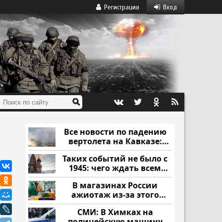
Регистрация
Вход
Все новости по падению
вертолета на Кавказе:
читать здесь
Таких событий не было с
1945: чего ждать всем
нам?
В магазинах России
ажиотаж из-за этого
продукта: что купить?
СМИ: В Химках на
полицейскую машину