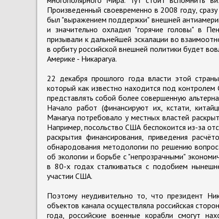
Произведенный своевременно в 2008 году, сразу 
был "выражением поддержки" внешней антиамерик
и значительно охладил "горячие головы" в Пе
призывали к дальнейшей эскалации во взаимоотн
в орбиту российской внешней политики будет во
Америке - Никарагуа.
22 декабря прошлого года власти этой страны
который как известно находится под контролем 
представлять собой более совершенную альтерна
Начало работ (финансируют их, кстати, китайц
Манагуа потребовало у местных властей раскрыт
Например, посольство США беспокоится из-за отс
раскрытия финансирования, приведения расчёт
обнародования методологии по решению вопроса 
об экологии и борьбе с "непрозрачными" экономич
в 80-х годах сталкиваться с подобием нынешне
участии США.
Поэтому неудивительно то, что президент Ни
объектов канала осуществляла российская сторон
года, российские военные корабли смогут нах