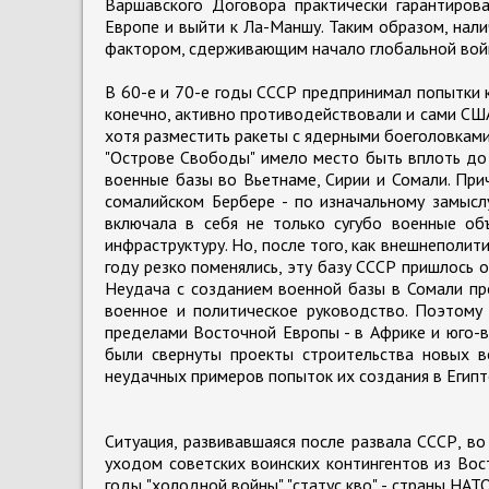
Варшавского Договора практически гарантиро
Европе и выйти к Ла-Маншу. Таким образом, нал
фактором, сдерживающим начало глобальной войн
В 60-е и 70-е годы СССР предпринимал попытки 
конечно, активно противодействовали и сами США 
хотя разместить ракеты с ядерными боеголовками
"Острове Свободы" имело место быть вплоть до
военные базы во Вьетнаме, Сирии и Сомали. При
сомалийском Бербере - по изначальному замысл
включала в себя не только сугубо военные об
инфраструктуру. Но, после того, как внешнеполи
году резко поменялись, эту базу СССР пришлось о
Неудача с созданием военной базы в Сомали про
военное и политическое руководство. Поэтому 
пределами Восточной Европы - в Африке и юго-во
были свернуты проекты строительства новых в
неудачных примеров попыток их создания в Египт
Ситуация, развивавшаяся после развала СССР, во
уходом советских воинских контингентов из Во
годы "холодной войны" "статус кво" - страны НА