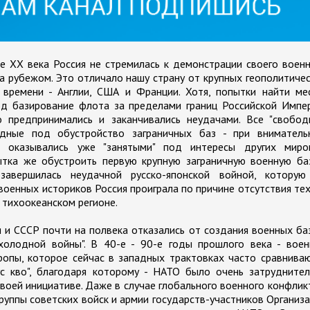
ле ХХ века Россия не стремилась к демонстрации своего воен
за рубежом. Это отличало нашу страну от крупных геополитиче
 времени - Англии, США и Франции. Хотя, попытки найти ме
д базирование флота за пределами границ Российской Импер
о предпринимались и заканчивались неудачами. Все "свобод
годные под обустройство заграничных баз - при вниматель
и оказывались уже "занятыми" под интересы других миро
тка же обустроить первую крупную заграничную военную баз
 завершилась неудачной русско-японской войной, которую
военных историков Россия проиграла по причине отсутствия те
 тихоокеанском регионе.
 и СССР почти на полвека отказались от создания военных ба
холодной войны". В 40-е - 90-е годы прошлого века - воен
ропы, которое сейчас в западных трактовках часто сравнива
тус кво", благодаря которому - НАТО было очень затрудните
своей инициативе. Даже в случае глобального военного конфлик
группы советских войск и армии государств-участников Организ