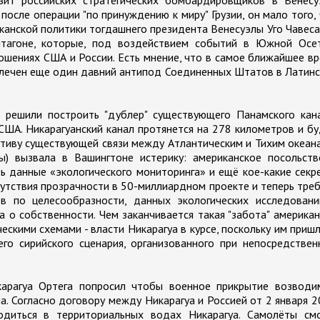
после операции "по принуждению к миру" Грузии, он мало того,
анской политики тогдашнего президента Венесуэлы Уго Чавеса
нтагоне, которые, под воздействием событий в Южной Осет
ошениях США и России. Есть мнение, что в самое ближайшее в
влечен еще один давний антипод Соединенных Штатов в Латин
 решили построить "дублер" существующего Панамского кана
США. Никарагуанский канал протянется на 278 километров и б
тиву существующей связи между Атлантическим и Тихим океан
ы) вызвала в Вашингтоне истерику: американское посольств
ь данные «экологического мониторинга» и ещё кое-какие секр
утствия прозрачности в 50-миллиардном проекте и теперь тре
ов по целесообразности, данных экологических исследовани
о собственности. Чем заканчивается такая "забота" америка
ескими схемами - власти Никарагуа в курсе, поскольку им приш
го сирийского сценария, организованного при непосредстве
карагуа Ортега попросил чтобы военное прикрытие возводи
а. Согласно договору между Никарагуа и Россией от 2 января 
одиться в территориальных водах Никарагуа. Самолёты смо