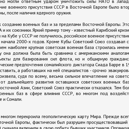
вано могли ответным ударом уничтожить силы НАТО в Запад
ичие военного присутствия СССР в Восточной Европе было вт
ы, после наличия ядерного оружия.
к созданию военных баз и за пределами Восточной Европы. Эт
и их союзники. Яркий пример тому - известный Карибский кризи
 на Кубе у СССР не получилось, российское военное присутстви
 начала 2000-х годов. Кроме Кубы Советский Союз создавал 
чем наиболее крупная советская военная база строилась имен
у она должна была быть сравнима с американскими аналогам
ъекты для базирования сил флота, но и обширную гражданс
тические предпочтения сомалийского диктатора Сиада Барре в 
ставить, а работавших на ней специалистов - срочно эвакуиров
извела, судя по всему, весьма сильное впечатление на совет
от дальнейшего развития оставшихся советских военных баз
сточной Азии, Советский Союз практически отказался. Тем бо
оенных баз в сфере влияния СССР, во многом под воздейст
е и Сомали.
 многом перекроила геополитическую карту Мира. Прежде всег
сточной Европы, фактически был разрушен просуществовавший
ТО сначала включили в свою орбиту бывших участников Организ