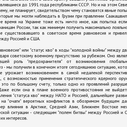
являвшиеся до 1991 года республиками СССР. Но и на этом Сев
сему, не планирует, свидетельством чему становятся явные поп
оторые мы могли наблюдать в Грузии при правлении Саакашвил
ее время на Украине тоже есть ничто иное, как попытка есл
раницам России, так как минимум получить максимально лояльн
е существовавшего в советское время равновесия и привел
ежду Россией и США.
авновесие" или "статус кво" в ходы "холодной войны" между д
даря советскому военному присутствию за рубежом. Оно явля
равшей роль "предохранителя" от возникновения глобальн
з - мы получили в конечном итоге сегодняшнюю ситуацию, кот
е угрожает возникновением в самой недалекой перспектив
 с возможностью применения стратегического ядерного оруж
- это по большому счету, только одно из проявлений разруш
Даже если она в плане военного противостояния не выйдет
ления "статуса кво" между НАТО и Россией, дальнейшее разв
ь на "очаги" вероятных конфликтов в обозримом будущем да
фер влияния в Арктике, Средней Азии, Ближнем Востоке ме
ской ситуации - следующим "полем битвы" между Россией и 
их интересов.