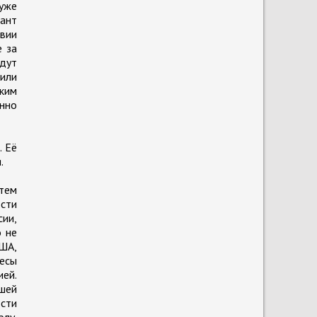
 уже
иант
вии
е за
удут
 или
тким
енно
. Её
.
тем
ости
сии,
о не
ША,
ресы
ией.
шей
сти
лу.