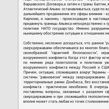
Варшавского Договора,а затем и страны Балтии, 
Атлантический Альянс останавливаться, судя по в
дальнейшего продвижения его сферы влияния - к
Киргизии, и наконец - происходящее в настоящ
придвинуть границы Альянса непосредственно к г
политике НАТО государство. Именно разрушени
нынешнему обострению ситуации в отношениях м
Собственно, несложно догадаться, что данное "р
сверхдержавами обеспечивался во многом благо
своеобразной "гарантией безопасности", иг
вооруженного конфликта. Когда этот фактор исче
по мнению ряда политологов и политиков уж
вооруженного конфликта между Россией и США,
Причем, ситуация, сложившаяся вокруг Украины 
системы "равновесия" между сверхдержавами. 
территориальные рамки Донбасса, без восстанов
конфликта - практически неизбежно. В очеред
поставлены вопросы, связанные с разделом с
сверхдержавами и при сложившейся геополитиче
вполне может стать любая из точек столкновения 