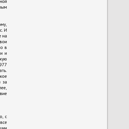
ной
орым
ому,
с. И
е на
свои
но в
и и
кую
1977
ать.
ское
 за
лее,
вие
о, с
 все
ации