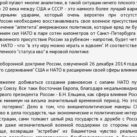
рой пугают многие аналитики, в такой ситуации ничего плохого
ы 20 века между США и СССР - это намного более лучший вар
ерными ударами, который очень вероятен при отсутст
России необходимо восстанавливать свое военное присутстви
чение "аппетита" американских политиков, которые вряд ли б
нием сил НАТО в паре сотен километров от Санкт-Петербурга
военного присутствия России за рубежом - напротив, будет че
НАТО - что "в эту игру можно играть и вдвоем". И соответств
енного "статуса кво" в мировой политике.
 оборонной доктрине России, озвученной 26 декабря 2014 года
го сдерживания" США и НАТО в расширении своей сферы влияния
тяжелее добиваться создания равновесия с силами НАТО пу
у Союзу. Все таки Восточная Европа, благодаря недальновидн
вого президента России - Б.Н. Ельцина, как сфера влияния Рос
как минимум на весьма значительный временной период. Но эт
е потеряно". Дело в том, что внешнеполитические манеры С
о в дела государств, чьи экономические и политические инте
трации, сами толкают целый ряд государств к дружбе с Росс
ция даже незначительной военной поддержки со стороны на
ще, возвращая "ястребам" из Вашингтона чувство реально
зит российских стратегических бомбардировщиков в Венесуэ