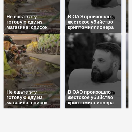
Не ешьте эту
В ОАЭ произошло
В
готовую еду из
жестокое убийство
п
магазина: список
криптомиллионера
К
Не ешьте эту
В ОАЭ произошло
В
готовую еду из
жестокое убийство
п
магазина: список
криптомиллионера
К