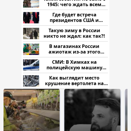
1945: чего ждать всем
нам?
Где будет встреча
президентов США и
России: Европа?
Такую зиму в России
никто не ждал: как так?!
В магазинах России
ажиотаж из-за этого
продукта: что купить?
СМИ: В Химках на
полицейскую машину
напали и подожгли.
Как выглядит место
крушение вертолета на
Кавказе: смотреть