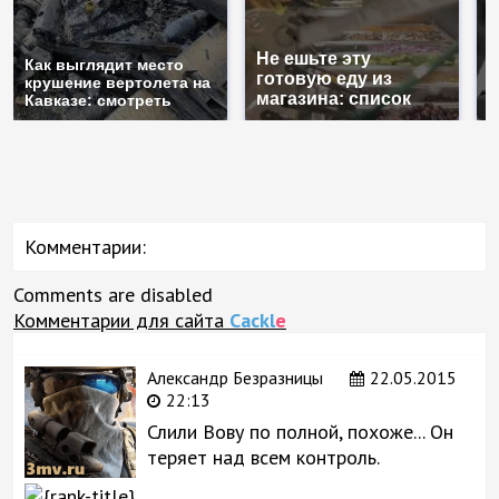
Не ешьте эту
В
Как выглядит место
готовую еду из
ж
крушение вертолета на
магазина: список
к
Кавказе: смотреть
Комментарии:
Comments are disabled
Комментарии для сайта
Cackl
e
Александр Безразницы
22.05.2015
22:13
Слили Вову по полной, похоже... Он
теряет над всем контроль.