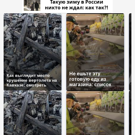
Такую зиму в России
никто не ждал: как так?!
Не ешьте эту
В
Как выглядит место
готовую еду из
ж
крушение вертолета на
магазина: список
к
Кавказе: смотреть