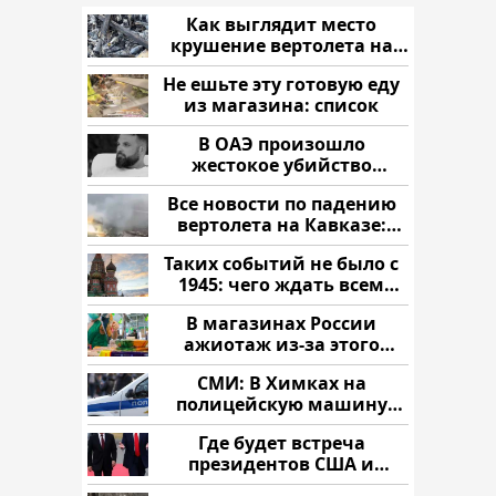
Как выглядит место
крушение вертолета на
Кавказе: смотреть
Не ешьте эту готовую еду
из магазина: список
В ОАЭ произошло
жестокое убийство
криптомиллионера
Все новости по падению
вертолета на Кавказе:
читать здесь
Таких событий не было с
1945: чего ждать всем
нам?
В магазинах России
ажиотаж из-за этого
продукта: что купить?
СМИ: В Химках на
полицейскую машину
напали и подожгли.
Где будет встреча
президентов США и
России: Европа?