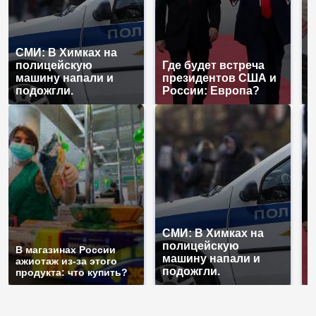
СМИ: В Химках на
полицейскую
Где будет встреча
Н
машину напали и
президентов США и
б
подожгли.
России: Европа?
м
СМИ: В Химках на
полицейскую
Г
В магазинах России
машину напали и
п
ажиотаж из-за этого
подожгли.
Р
продукта: что купить?