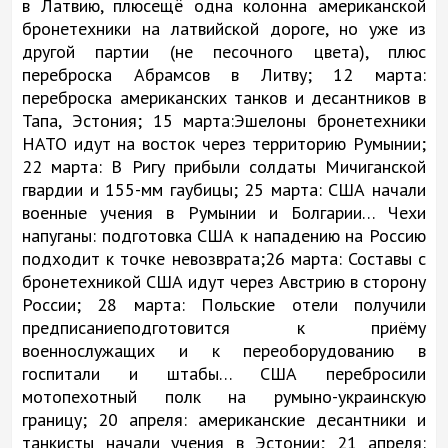
в Латвию, плюсещё одна колонна американской
бронетехники на латвийской дороге, но уже из
другой партии (не песочного цвета), плюс
переброска Абрамсов в Литву; 12 марта:
переброска американских танков и десантников в
Тапа, Эстония; 15 марта:Эшелоны бронетехники
НАТО идут на восток через территорию Румынии;
22 марта: В Ригу прибыли солдаты Мичиганской
гвардии и 155-мм гаубицы; 25 марта: США начали
военные учения в Румынии и Болгарии… Чехи
напуганы: подготовка США к нападению на Россию
подходит к точке невозврата;26 марта: Составы с
бронетехникой США идут через Австрию в сторону
России; 28 марта: Польские отели получили
предписаниеподготовится к приёму
военнослужащих и к переоборудованию в
госпитали и штабы… США перебросили
мотопехотный полк на румыно-украинскую
границу; 20 апреля: американские десантники и
танкисты начали учения в Эстонии; 21 апреля: