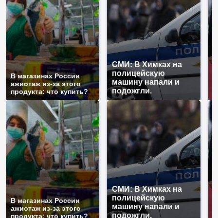
СМИ: В Химках на
полицейскую
Г
В магазинах России
машину напали и
п
ажиотаж из-за этого
подожгли.
Р
продукта: что купить?
СМИ: В Химках на
полицейскую
Г
В магазинах России
машину напали и
п
ажиотаж из-за этого
подожгли.
Р
продукта: что купить?