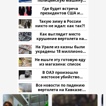
полицейскую машину
напали и подожгли.
Где будет встреча
президентов США и
России: Европа?
Такую зиму в России
никто не ждал: как так?!
Как выглядит место
крушение вертолета на
Кавказе: смотреть
На Урале из казны были
украдены 18 миллионов
рублей
Не ешьте эту готовую еду
из магазина: список
В ОАЭ произошло
жестокое убийство
криптомиллионера
Все новости по падению
вертолета на Кавказе:
читать здесь