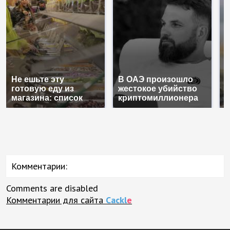
Не ешьте эту
В ОАЭ произошло
В
готовую еду из
жестокое убийство
п
магазина: список
криптомиллионера
К
Комментарии:
Comments are disabled
Комментарии для сайта
Cackl
e