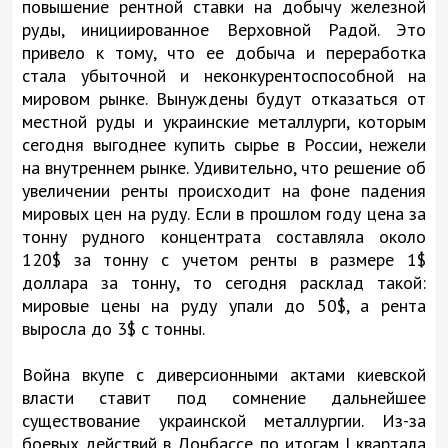
повышение рентной ставки на добычу железной
руды, инициированное Верховной Радой. Это
привело к тому, что ее добыча и переработка
стала убыточной и неконкурентоспособной на
мировом рынке. Вынуждены будут отказаться от
местной руды и украинские металлурги, которым
сегодня выгоднее купить сырье в России, нежели
на внутреннем рынке. Удивительно, что решение об
увеличении ренты происходит на фоне падения
мировых цен на руду. Если в прошлом году цена за
тонну рудного концентрата составляла около
120$ за тонну с учетом ренты в размере 1$
доллара за тонну, то сегодня расклад такой:
мировые цены на руду упали до 50$, а рента
выросла до 3$ c тонны.
Война вкупе с диверсионными актами киевской
власти ставит под сомнение дальнейшее
существование украинской металлургии. Из-за
боевых действий в Донбассе по итогам I квартала