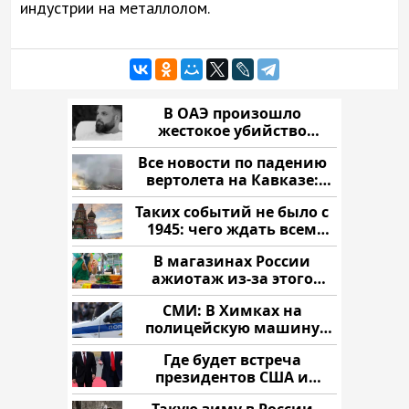
индустрии на металлолом.
В ОАЭ произошло
жестокое убийство
криптомиллионера
Все новости по падению
вертолета на Кавказе:
читать здесь
Таких событий не было с
1945: чего ждать всем
нам?
В магазинах России
ажиотаж из-за этого
продукта: что купить?
СМИ: В Химках на
полицейскую машину
напали и подожгли.
Где будет встреча
президентов США и
России: Европа?