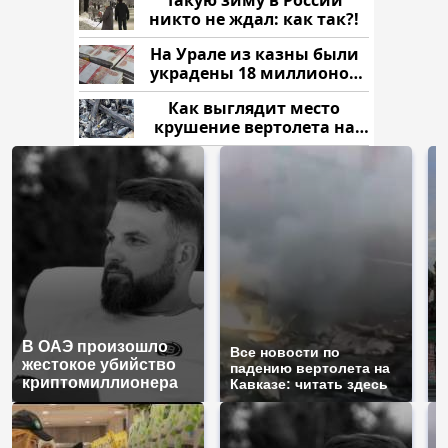
Такую зиму в России
никто не ждал: как так?!
На Урале из казны были
украдены 18 миллионов
рублей
Как выглядит место
крушение вертолета на
Кавказе: смотреть
В ОАЭ произошло
Т
Все новости по
жестокое убийство
б
падению вертолета на
криптомиллионера
ж
Кавказе: читать здесь