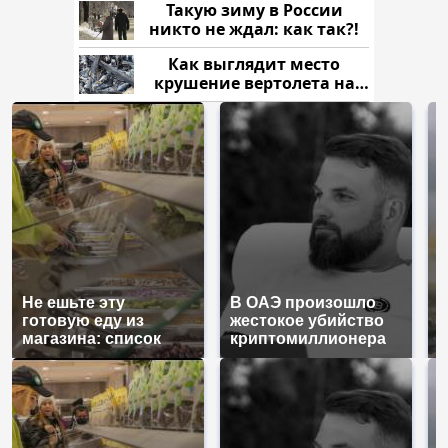
Такую зиму в России
никто не ждал: как так?!
Как выглядит место
крушение вертолета на
Кавказе: смотреть
Не ешьте эту
В ОАЭ произошло
В
готовую еду из
жестокое убийство
п
магазина: список
криптомиллионера
К