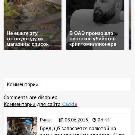
Не ешьте эту
В ОАЭ произошло
В
готовую еду из
жестокое убийство
п
магазина: список
криптомиллионера
К
Комментарии:
Comments are disabled
Комментарии для сайта
Cackl
e
Ринат
08.06.2015
04:44
Бред, цб запасается валютой на