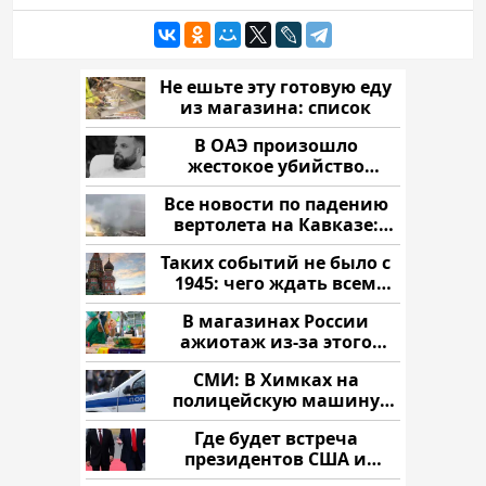
Не ешьте эту готовую еду
из магазина: список
В ОАЭ произошло
жестокое убийство
криптомиллионера
Все новости по падению
вертолета на Кавказе:
читать здесь
Таких событий не было с
1945: чего ждать всем
нам?
В магазинах России
ажиотаж из-за этого
продукта: что купить?
СМИ: В Химках на
полицейскую машину
напали и подожгли.
Где будет встреча
президентов США и
России: Европа?