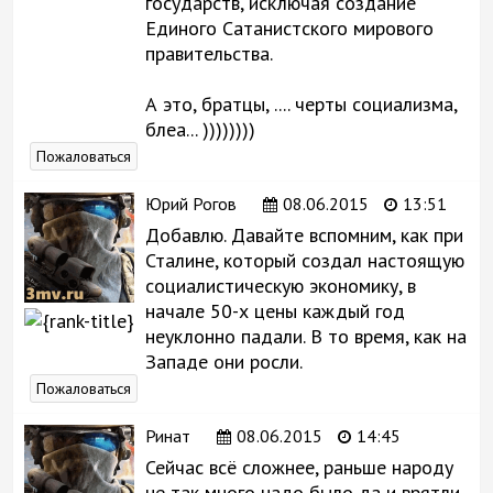
государств, исключая создание
Единого Сатанистского мирового
правительства.
А это, братцы, .... черты социализма,
блеа... ))))))))
Пожаловаться
Юрий Рогов
08.06.2015
13:51
Добавлю. Давайте вспомним, как при
Сталине, который создал настоящую
социалистическую экономику, в
начале 50-х цены каждый год
неуклонно падали. В то время, как на
Западе они росли.
Пожаловаться
Ринат
08.06.2015
14:45
Сейчас всё сложнее, раньше народу
не так много надо было да и врятли