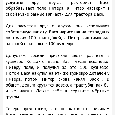
услугами друг друга: тракторист Вася
обрабатывает поле Питера, а Питер мастерит в
своей кузне разные запчасти для трактора Васи.
Для расчётов друг с другом они используют
собственную валюту. Вася нарисовал на тетрадных
листочках 100 трактублей, а Питер наштамповал
на своей наковальне 100 кузневро.
Допустим, соседи привыкли вести расчёты в
кузневро. Когда-то давно Вася месяц вскапывал
Питеру поле, и получил за это 100 кузневро.
Потом Вася накупил на эти же кузневро деталей у
Питера, потом Питер снова нанял Васю… В
общем, деньги крутятся вовсю, а трактубли как бы
и не нужны. Лежат себе в серванте мёртвым
грузом.
Теперь представим, что по каким-то причинам
Вася теперь продаёт свои услуги только за