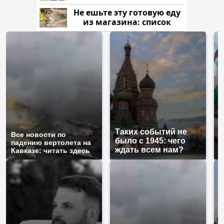
Не ешьте эту готовую еду
из магазина: список
Таких событий не
Все новости по
В
было с 1945: чего
падению вертолета на
а
ждать всем нам?
Кавказе: читать здесь
п