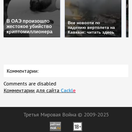
В ОАЭ произошло
Т
Все новости по
жестокое убийство
б
падению вертолета на
криптомиллионера
ж
Кавказе: читать здесь
Комментарии:
Comments are disabled
Комментарии для сайта
Cackl
e
Третья Мировая Война © 2009-2025