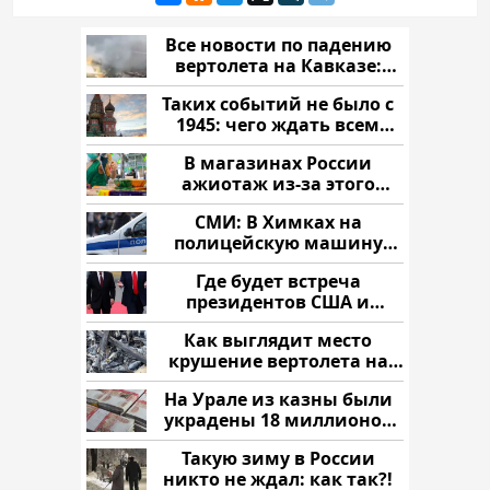
Все новости по падению
вертолета на Кавказе:
читать здесь
Таких событий не было с
1945: чего ждать всем
нам?
В магазинах России
ажиотаж из-за этого
продукта: что купить?
СМИ: В Химках на
полицейскую машину
напали и подожгли.
Где будет встреча
президентов США и
России: Европа?
Как выглядит место
крушение вертолета на
Кавказе: смотреть
На Урале из казны были
украдены 18 миллионов
рублей
Такую зиму в России
никто не ждал: как так?!