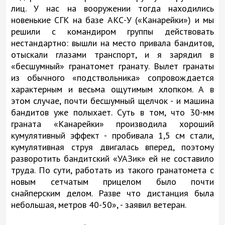
лиц. У нас на вооружении тогда находились
новенькие СГК на базе АКС-У («Канарейки») и мы
решили с командиром группы действовать
нестандартно: вышли на место привала бандитов,
отыскали глазами транспорт, и я зарядил в
«бесшумный» гранатомет гранату. Вылет гранаты
из обычного «подствольника» сопровождается
характерным и весьма ощутимым хлопком. А в
этом случае, почти бесшумный щелчок - и машина
бандитов уже полыхает. Суть в том, что 30-мм
граната «Канарейки» производила хороший
кумулятивный эффект - пробивала 1,5 см стали,
кумулятивная струя двигалась вперед, поэтому
разворотить бандитский «УАЗик» ей не составило
труда. По сути, работать из такого гранатомета с
новым сетчатым прицелом было почти
снайперским делом. Разве что дистанция была
небольшая, метров 40-50», - заявил ветеран.