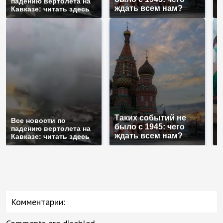
падению вертолета на
а
ждать всем нам?
Кавказе: читать здесь
п
Таких событий не
Все новости по
В
было с 1945: чего
падению вертолета на
а
ждать всем нам?
Кавказе: читать здесь
п
Комментарии: