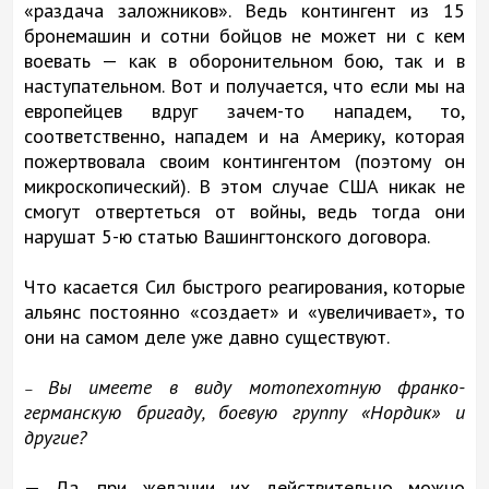
«раздача заложников». Ведь контингент из 15
бронемашин и сотни бойцов не может ни с кем
воевать — как в оборонительном бою, так и в
наступательном. Вот и получается, что если мы на
европейцев вдруг зачем-то нападем, то,
соответственно, нападем и на Америку, которая
пожертвовала своим контингентом (поэтому он
микроскопический). В этом случае США никак не
смогут отвертеться от войны, ведь тогда они
нарушат 5-ю статью Вашингтонского договора.
Что касается Сил быстрого реагирования, которые
альянс постоянно «создает» и «увеличивает», то
они на самом деле уже давно существуют.
Вы имеете в виду мотопехотную франко-
—
германскую бригаду, боевую группу «Нордик» и
другие?
— Да, при желании их действительно можно