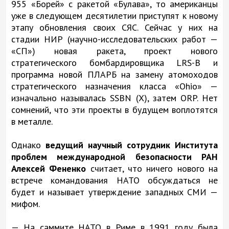
955 «Борей» с ракетой «Булава», то американцы
уже в следующем десятилетии приступят к новому
этапу обновления своих СЯС. Сейчас у них на
стадии НИР (научно-исследовательских работ —
«СП») новая ракета, проект нового
стратегического бомбардировщика LRS-B и
программа новой ПЛАРБ на замену атомоходов
стратегического назначения класса «Ohio» —
изначально называлась SSBN (X), затем ORP. Нет
сомнений, что эти проекты в будущем воплотятся
в металле.
Однако
ведущий научный сотрудник Института
проблем международной безопасности РАН
Алексей Фененко
считает, что ничего нового на
встрече командования НАТО обсуждаться не
будет и называет утверждение западных СМИ —
мифом.
— На саммите НАТО в Риме в 1991 году была