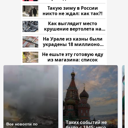
России: Европа?
Такую зиму в России
никто не ждал: как так?!
Как выглядит место
крушение вертолета на
Кавказе: смотреть
На Урале из казны были
украдены 18 миллионов
рублей
Не ешьте эту готовую еду
из магазина: список
Таких событий не
Все новости по
В
было с 1945: чего