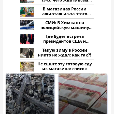
1945: чего ждать всем
нам?
В магазинах России
ажиотаж из-за этого
продукта: что купить?
СМИ: В Химках на
полицейскую машину
напали и подожгли.
Где будет встреча
президентов США и
России: Европа?
Такую зиму в России
никто не ждал: как так?!
Не ешьте эту готовую еду
из магазина: список