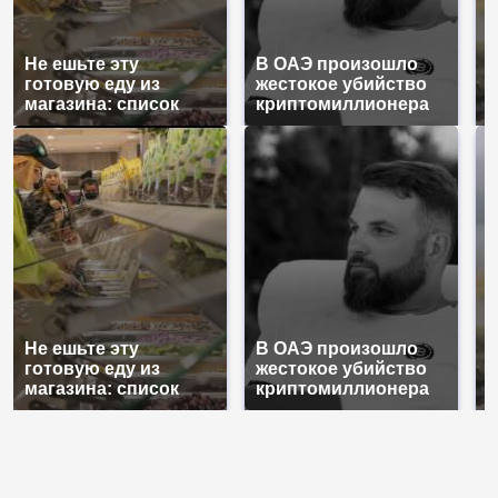
Не ешьте эту
В ОАЭ произошло
В
готовую еду из
жестокое убийство
п
магазина: список
криптомиллионера
К
Не ешьте эту
В ОАЭ произошло
В
готовую еду из
жестокое убийство
п
магазина: список
криптомиллионера
К