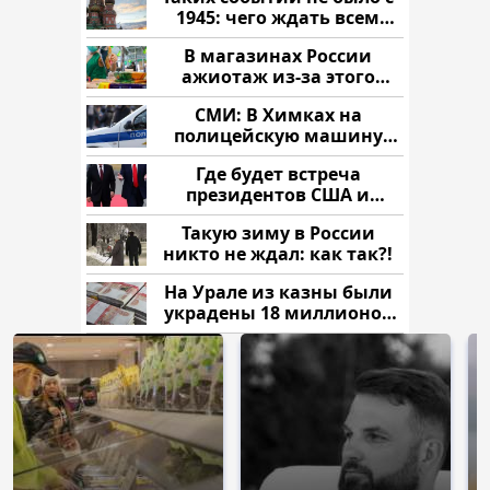
1945: чего ждать всем
нам?
В магазинах России
ажиотаж из-за этого
продукта: что купить?
СМИ: В Химках на
полицейскую машину
напали и подожгли.
Где будет встреча
президентов США и
России: Европа?
Такую зиму в России
никто не ждал: как так?!
На Урале из казны были
украдены 18 миллионов
рублей