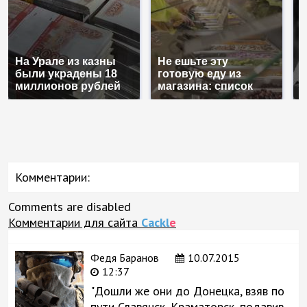
На Урале из казны
Не ешьте эту
В
были украдены 18
готовую еду из
ж
миллионов рублей
магазина: список
к
Комментарии:
Comments are disabled
Комментарии для сайта
Cackl
e
Федя Баранов
10.07.2015
12:37
"Дошли же они до Донецка, взяв по
пути Славянск, Краматорск, подавив