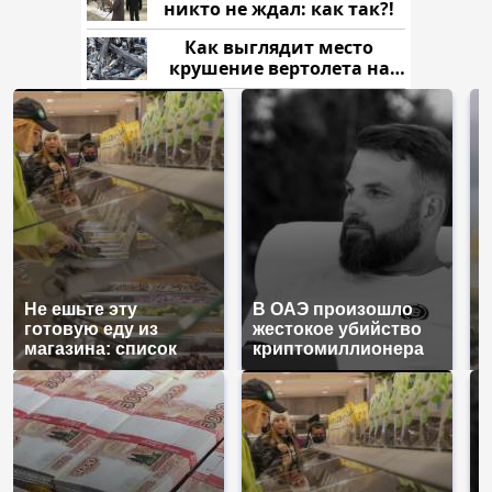
никто не ждал: как так?!
Как выглядит место
крушение вертолета на
Кавказе: смотреть
Не ешьте эту
В ОАЭ произошло
В
готовую еду из
жестокое убийство
п
магазина: список
криптомиллионера
К