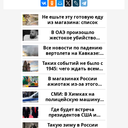
Не ешьте эту готовую еду
из магазина: список
В ОАЭ произошло
жестокое убийство
криптомиллионера
Все новости по падению
вертолета на Кавказе:
читать здесь
Таких событий не было с
1945: чего ждать всем
нам?
В магазинах России
ажиотаж из-за этого
продукта: что купить?
СМИ: В Химках на
полицейскую машину
напали и подожгли.
Где будет встреча
президентов США и
России: Европа?
Такую зиму в России