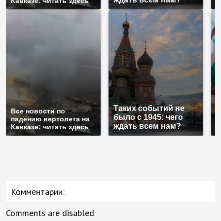
Кавказе: читать здесь
п
Таких событий не
Все новости по
В
было с 1945: чего
падению вертолета на
а
ждать всем нам?
Кавказе: читать здесь
п
Комментарии:
Comments are disabled