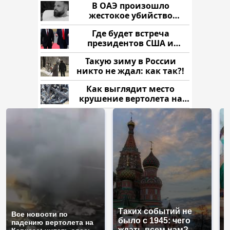
В ОАЭ произошло
жестокое убийство
криптомиллионера
Где будет встреча
президентов США и
России: Европа?
Такую зиму в России
никто не ждал: как так?!
Как выглядит место
крушение вертолета на
Кавказе: смотреть
Таких событий не
Все новости по
В
было с 1945: чего
падению вертолета на
а
ждать всем нам?