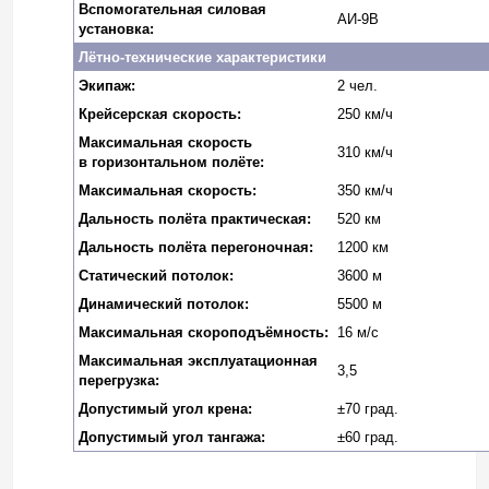
Вспомогательная силовая
АИ-9В
установка:
Лётно-технические характеристики
Экипаж:
2 чел.
Крейсерская
скорость
:
250 км/ч
Максимальная скорость
310 км/ч
в горизонтальном полёте:
Максимальная скорость:
350 км/ч
Дальность полёта практическая:
520 км
Дальность полёта перегоночная:
1200 км
Статический
потолок
:
3600 м
Динамический
потолок
:
5500 м
Максимальная
скороподъёмность
:
16 м/с
Максимальная эксплуатационная
3,5
перегрузка:
Допустимый угол крена:
±70 град.
Допустимый угол тангажа:
±60 град.