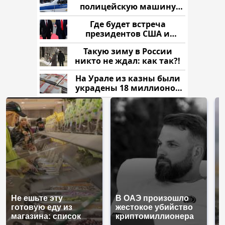
полицейскую машину
напали и подожгли.
Где будет встреча
президентов США и
России: Европа?
Такую зиму в России
никто не ждал: как так?!
На Урале из казны были
украдены 18 миллионов
рублей
Не ешьте эту
В ОАЭ произошло
В
готовую еду из
жестокое убийство
п
магазина: список
криптомиллионера
К