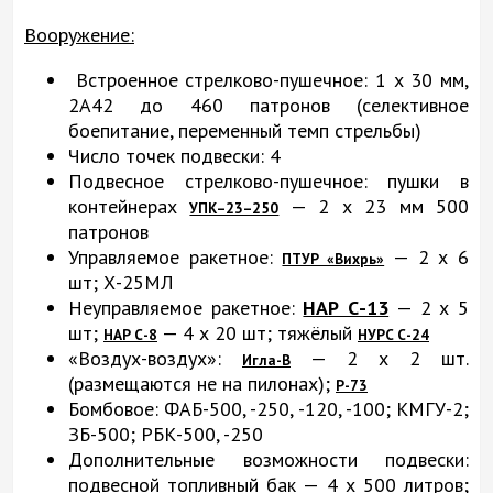
Вооружение:
Встроенное стрелково-пушечное: 1 х 30 мм,
2А42 до 460 патронов (селективное
боепитание, переменный темп стрельбы)
Число точек подвески: 4
Подвесное стрелково-пушечное: пушки в
контейнерах
— 2 х 23 мм 500
УПК–23–250
патронов
Управляемое ракетное:
— 2 х 6
ПТУР «Вихрь»
шт; Х-25МЛ
Неуправляемое ракетное:
НАР С-13
— 2 х 5
шт;
— 4 х 20 шт; тяжёлый
НАР С-8
НУРС С-24
«Воздух-воздух»:
— 2 х 2 шт.
Игла-В
(размещаются не на пилонах);
Р-73
Бомбовое: ФАБ-500, -250, -120, -100; КМГУ-2;
ЗБ-500; РБК-500, -250
Дополнительные возможности подвески:
подвесной топливный бак — 4 х 500 литров;