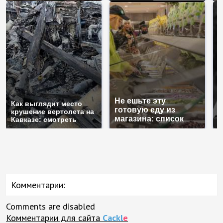
Не ешьте эту
В
Как выглядит место
готовую еду из
ж
крушение вертолета на
магазина: список
к
Кавказе: смотреть
Комментарии:
Comments are disabled
Комментарии для сайта
Cackl
e