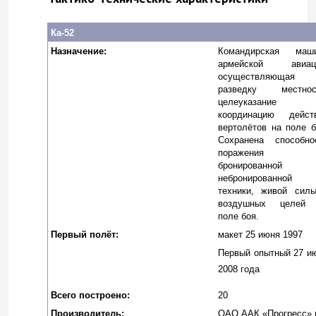
Ка-52
Назначение:
Командирская маш
армейской авиац
осуществляющая
разведку местнос
целеуказание
координацию дейст
вертолётов на поле б
Сохранена способно
поражения
бронированной
небронированной
техники, живой сил
воздушных целей
поле боя.
Первый полёт:
макет 25 июня 1997
Первый опытный 27 и
2008 года
Всего построено:
20
Производитель:
ОАО
А
АК
«Прогресс»